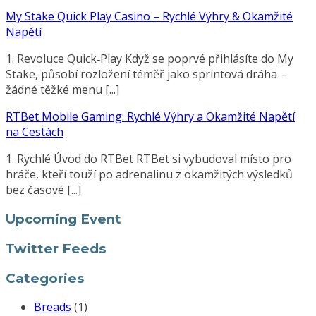
My Stake Quick Play Casino – Rychlé Výhry & Okamžité
Napětí
1. Revoluce Quick‑Play Když se poprvé přihlásíte do My
Stake, působí rozložení téměř jako sprintová dráha –
žádné těžké menu [...]
RTBet Mobile Gaming: Rychlé Výhry a Okamžité Napětí
na Cestách
1. Rychlé Úvod do RTBet RTBet si vybudoval místo pro
hráče, kteří touží po adrenalinu z okamžitých výsledků
bez časové [...]
Upcoming Event
Twitter Feeds
Categories
Breads
(1)