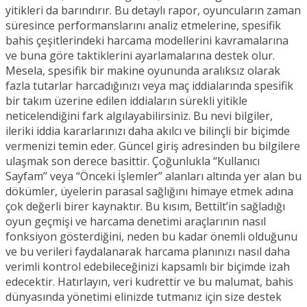
yitikleri da barındırır. Bu detaylı rapor, oyuncuların zaman
süresince performanslarını analiz etmelerine, spesifik
bahis çeşitlerindeki harcama modellerini kavramalarına
ve buna göre taktiklerini ayarlamalarına destek olur.
Mesela, spesifik bir makine oyununda aralıksız olarak
fazla tutarlar harcadığınızı veya maç iddialarında spesifik
bir takım üzerine edilen iddiaların sürekli yitikle
neticelendiğini fark algılayabilirsiniz. Bu nevi bilgiler,
ileriki iddia kararlarınızı daha akılcı ve bilinçli bir biçimde
vermenizi temin eder. Güncel giriş adresinden bu bilgilere
ulaşmak son derece basittir. Çoğunlukla “Kullanıcı
Sayfam” veya “Önceki İşlemler” alanları altında yer alan bu
dökümler, üyelerin parasal sağlığını himaye etmek adına
çok değerli birer kaynaktır. Bu kısım, Bettilt’in sağladığı
oyun geçmişi ve harcama denetimi araçlarının nasıl
fonksiyon gösterdiğini, neden bu kadar önemli olduğunu
ve bu verileri faydalanarak harcama planınızı nasıl daha
verimli kontrol edebileceğinizi kapsamlı bir biçimde izah
edecektir. Hatırlayın, veri kudrettir ve bu malumat, bahis
dünyasında yönetimi elinizde tutmanız için size destek