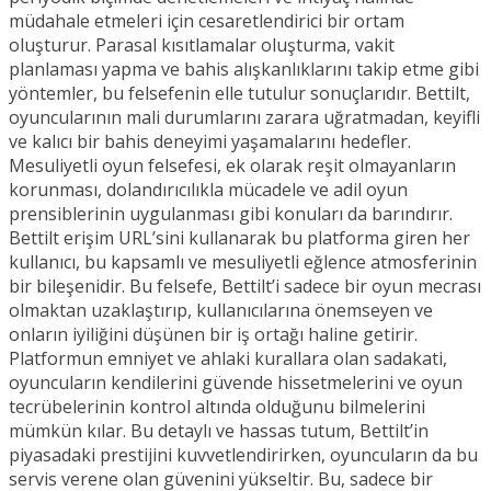
müdahale etmeleri için cesaretlendirici bir ortam
oluşturur. Parasal kısıtlamalar oluşturma, vakit
planlaması yapma ve bahis alışkanlıklarını takip etme gibi
yöntemler, bu felsefenin elle tutulur sonuçlarıdır. Bettilt,
oyuncularının mali durumlarını zarara uğratmadan, keyifli
ve kalıcı bir bahis deneyimi yaşamalarını hedefler.
Mesuliyetli oyun felsefesi, ek olarak reşit olmayanların
korunması, dolandırıcılıkla mücadele ve adil oyun
prensiblerinin uygulanması gibi konuları da barındırır.
Bettilt erişim URL’sini kullanarak bu platforma giren her
kullanıcı, bu kapsamlı ve mesuliyetli eğlence atmosferinin
bir bileşenidir. Bu felsefe, Bettilt’i sadece bir oyun mecrası
olmaktan uzaklaştırıp, kullanıcılarına önemseyen ve
onların iyiliğini düşünen bir iş ortağı haline getirir.
Platformun emniyet ve ahlaki kurallara olan sadakati,
oyuncuların kendilerini güvende hissetmelerini ve oyun
tecrübelerinin kontrol altında olduğunu bilmelerini
mümkün kılar. Bu detaylı ve hassas tutum, Bettilt’in
piyasadaki prestijini kuvvetlendirirken, oyuncuların da bu
servis verene olan güvenini yükseltir. Bu, sadece bir