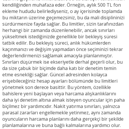
kendiliğinden muhafaza eder. Örneğin, aylık 500 TL fon
ekleme hududu belirlediyseniz, o ay içerisinde toplamda
bu miktarın üzerine geçemezsiniz, bu da mali disiplininizi
sürdürmenize fayda sağlar. Bu limitler, sizin tarafınızdan
herhangi bir zamanda düzenlenebilir, ancak sınırları
yükseltmek istediğinizde genellikle bir bekleyiş süresi
tatbik edilir. Bu bekleyiş süreci, anlık hükümlerden
kaçınmanızı ve değişim yapmadan önce seçiminizi tekrar
değerlendirmenizi sağlamak amacıyla planlanmıştır.
Sınırları düşürmek ise ekseriyetle derhal geçerli olur, bu
da size çabuk bir biçimde daha katı bir denetim temin
etme esnekliği sağlar. Güncel adresinden kolayca
erişebileceğiniz hesap ayarları bölümünde bu limitleri
yönetmek son derece basittir. Bu yöntem, özellikle
bahislere yeni başlayan veya harcama alışkanlıklarını
daha iyi denetim altına almak isteyen oyuncular için paha
biçilmez bir yardımcıdır. Nakit yatırma sınırları, yalnızca
parasal zararları engellemekle yetinmez, aynı zamanda
oyuncuların harcama planlarını daha gerçekçi bir şekilde
planlamalarına ve buna bağlı kalmalarına yardımcı olur.