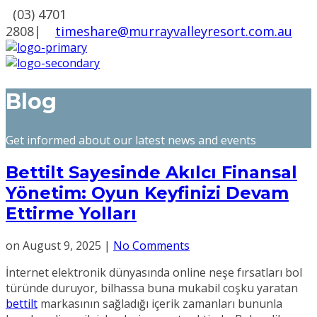
(03) 4701
2808
|
timeshare@murrayvalleyresort.com.au
Blog
Get informed about our latest news and events
Bettilt Sayesinde Akılcı Finansal
Yönetim: Oyun Keyfinizi Devam
Ettirme Yolları
on
August 9, 2025
|
No Comments
İnternet elektronik dünyasında online neşe fırsatları bol
türünde duruyor, bilhassa buna mukabil coşku yaratan
bettilt
markasının sağladığı içerik zamanları bununla