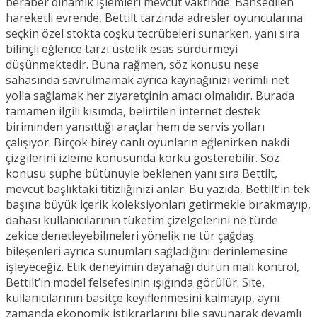
beraber dinamik işlemleri mevcut vaktinde. Bahsedilen
hareketli evrende, Bettilt tarzında adresler oyuncularına
seçkin özel stokta coşku tecrübeleri sunarken, yanı sıra
bilinçli eğlence tarzı üstelik esas sürdürmeyi
düşünmektedir. Buna rağmen, söz konusu neşe
sahasında savrulmamak ayrıca kaynağınızı verimli net
yolla sağlamak her ziyaretçinin amacı olmalıdır. Burada
tamamen ilgili kısımda, belirtilen internet destek
biriminden yansıttığı araçlar hem de servis yolları
çalışıyor. Birçok birey canlı oyunların eğlenirken nakdi
çizgilerini izleme konusunda korku gösterebilir. Söz
konusu şüphe bütünüyle beklenen yanı sıra Bettilt,
mevcut başlıktaki titizliğinizi anlar. Bu yazıda, Bettilt’in tek
başına büyük içerik koleksiyonları getirmekle bırakmayıp,
dahası kullanıcılarının tüketim çizelgelerini ne türde
zekice denetleyebilmeleri yönelik ne tür çağdaş
bileşenleri ayrıca sunumları sağladığını derinlemesine
işleyeceğiz. Etik deneyimin dayanağı durun mali kontrol,
Bettilt’in model felsefesinin ışığında görülür. Site,
kullanıcılarının basitçe keyiflenmesini kalmayıp, aynı
zamanda ekonomik istikrarlarını bile savunarak devamlı