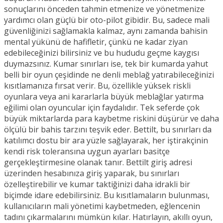
sonuçlarını önceden tahmin etmenize ve yönetmenize
yardımcı olan güçlü bir oto-pilot gibidir. Bu, sadece mali
güvenliğinizi sağlamakla kalmaz, aynı zamanda bahisin
mental yükünü de hafifletir, çünkü ne kadar ziyan
edebileceğinizi bilirsiniz ve bu hududu geçme kaygısı
duymazsınız. Kumar sınırları ise, tek bir kumarda yahut
belli bir oyun çeşidinde ne denli meblağ yatırabileceğinizi
kısıtlamanıza fırsat verir. Bu, özellikle yüksek riskli
oyunlara veya ani kararlarla büyük meblağlar yatırma
eğilimi olan oyuncular için faydalıdır. Tek seferde çok
büyük miktarlarda para kaybetme riskini düşürür ve daha
ölçülü bir bahis tarzını teşvik eder. Bettilt, bu sınırları da
katılımcı dostu bir ara yüzle sağlayarak, her iştirakçinin
kendi risk toleransına uygun ayarları basitçe
gerçekleştirmesine olanak tanır. Bettilt giriş adresi
üzerinden hesabınıza giriş yaparak, bu sınırları
özelleştirebilir ve kumar taktiğinizi daha idrakli bir
biçimde idare edebilirsiniz. Bu kısıtlamaların bulunması,
kullanıcıların mali yönetimi kaybetmeden, eğlencenin
tadını çıkarmalarını mümkün kılar. Hatırlayın, akıllı oyun,