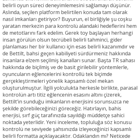
belirli oyun süreci deneyimlemesini sağlamayı düşünür.
Aslında, seçilen platform belirtilen konuda tam olarak
nasıl imkanları getiriyor? Buyurun, el birliğiyle şu coşku
yaratan merkezin para kontrolü alandaki hedeflerini hem
de metotlarını fark edelim. Gerek toy başlayan herhangi
insan görülün olsun tecrübeli belirli tahminci, gider
planlaması her bir kullanıcı için esas belirli kazanımdır ve
de Bettilt, bahsi geçen kabiliyeti sürdürmeniz hakkında
insanlara elzem seçilmiş kanalları sunar. Başta TR sahası
hakkında de biçilmiş ve de basit girilebilir yöntemlerle,
oyuncuların eğlencelerini kontrollü tek biçimde
gerçekleştirmeleri yönelik kapsamlı özel mekan
oluşturulmuştur. İlgili yolculukta herkesle birlikte, parasal
kontrolün artı titiz eğlencenin esasını altını çizerek,
Bettilt’in sunduğu imkanların enerjisini sorunsuzca ne
şekilde görebileceğinizi göreceğiz. Hatırlayın, bahis
enerjisi, sırf güç tarafınızda sayıldığı müddetçe sahici
noktada yeterlidir. Yeni inceleme, topluluğa söz konusu
kontrolü ne seviyede şahsınızda izleyeceğinizi kapsamlı
belirli formatta açıklayacaktır. Odaklandın mı? Neticede