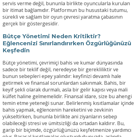
servis verme değil, bununla birlikte oyuncularla kurulan
bir itimat bağlamıdır. Platformun bu husustaki tutumu,
sürekli ve sağlam bir oyun çevresi yaratma çabasının
gerçek bir göstergesidir.
Bütçe Yönetimi Neden Kritiktir?
Eğlencenizi Sınırlandırırken Özgürlüğünüzü
Keşfedin
Bütçe yönetimi, çevrimiçi bahis ve kumar dünyasında
sadece bir teklif değil, neredeyse bir gerekliliktir ve
bunun sebepleri epey yalındır: keyfinizi devamlı hale
getirmek ve finansal sorunlardan sakınmak. Bahis, bir
keyif şekli olarak durmalı, asla bir gelir kapısı veya mali
külfet haline gelmemelidir. Finansal idare, size bu ahengi
temin etme yeteneği sunar. Belirlenmiş kısıtlamalar içinde
bahis yapmak, eğlencenin hareketini ve zevkinin
yükseltirken, bununla birlikte ani ziyanların sebep
olabileceği stresi ve ümitsizliği da ortadan kaldırır. Bu,
garip bir biçimde, özgürlüğünüzü keşfetmenize yardımcı
olur. Parasal kısıtlamalar oluşturduğunuzda, aslında