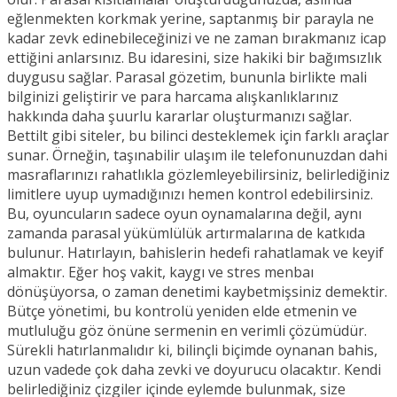
eğlenmekten korkmak yerine, saptanmış bir parayla ne
kadar zevk edinebileceğinizi ve ne zaman bırakmanız icap
ettiğini anlarsınız. Bu idaresini, size hakiki bir bağımsızlık
duygusu sağlar. Parasal gözetim, bununla birlikte mali
bilginizi geliştirir ve para harcama alışkanlıklarınız
hakkında daha şuurlu kararlar oluşturmanızı sağlar.
Bettilt gibi siteler, bu bilinci desteklemek için farklı araçlar
sunar. Örneğin, taşınabilir ulaşım ile telefonunuzdan dahi
masraflarınızı rahatlıkla gözlemleyebilirsiniz, belirlediğiniz
limitlere uyup uymadığınızı hemen kontrol edebilirsiniz.
Bu, oyuncuların sadece oyun oynamalarına değil, aynı
zamanda parasal yükümlülük artırmalarına de katkıda
bulunur. Hatırlayın, bahislerin hedefi rahatlamak ve keyif
almaktır. Eğer hoş vakit, kaygı ve stres menbaı
dönüşüyorsa, o zaman denetimi kaybetmişsiniz demektir.
Bütçe yönetimi, bu kontrolü yeniden elde etmenin ve
mutluluğu göz önüne sermenin en verimli çözümüdür.
Sürekli hatırlanmalıdır ki, bilinçli biçimde oynanan bahis,
uzun vadede çok daha zevki ve doyurucu olacaktır. Kendi
belirlediğiniz çizgiler içinde eylemde bulunmak, size