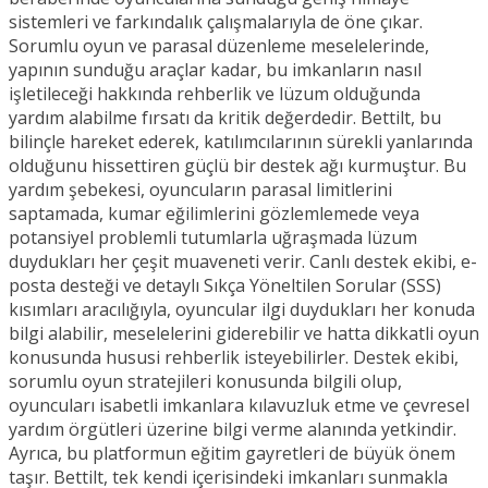
sistemleri ve farkındalık çalışmalarıyla de öne çıkar.
Sorumlu oyun ve parasal düzenleme meselelerinde,
yapının sunduğu araçlar kadar, bu imkanların nasıl
işletileceği hakkında rehberlik ve lüzum olduğunda
yardım alabilme fırsatı da kritik değerdedir. Bettilt, bu
bilinçle hareket ederek, katılımcılarının sürekli yanlarında
olduğunu hissettiren güçlü bir destek ağı kurmuştur. Bu
yardım şebekesi, oyuncuların parasal limitlerini
saptamada, kumar eğilimlerini gözlemlemede veya
potansiyel problemli tutumlarla uğraşmada lüzum
duydukları her çeşit muaveneti verir. Canlı destek ekibi, e-
posta desteği ve detaylı Sıkça Yöneltilen Sorular (SSS)
kısımları aracılığıyla, oyuncular ilgi duydukları her konuda
bilgi alabilir, meselelerini giderebilir ve hatta dikkatli oyun
konusunda hususi rehberlik isteyebilirler. Destek ekibi,
sorumlu oyun stratejileri konusunda bilgili olup,
oyuncuları isabetli imkanlara kılavuzluk etme ve çevresel
yardım örgütleri üzerine bilgi verme alanında yetkindir.
Ayrıca, bu platformun eğitim gayretleri de büyük önem
taşır. Bettilt, tek kendi içerisindeki imkanları sunmakla