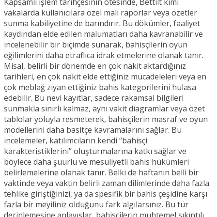
Kapsamlı işlem tarihçesinin ötesinde, Bettilt kimi
vakalarda kullanıcılara özel mali raporlar veya özetler
sunma kabiliyetine de barındırır. Bu dökümler, faaliyet
kaydından elde edilen malumatları daha kavranabilir ve
incelenebilir bir biçimde sunarak, bahisçilerin oyun
eğilimlerini daha etraflıca idrak etmelerine olanak tanır.
Misal, belirli bir dönemde en çok nakit aktardığınız
tarihleri, en çok nakit elde ettiğiniz mücadeleleri veya en
çok meblağ ziyan ettiğiniz bahis kategorilerini hulasa
edebilir. Bu nevi kayıtlar, sadece rakamsal bilgileri
sunmakla sınırlı kalmaz, aynı vakit diagramlar veya özet
tablolar yoluyla resmeterek, bahisçilerin masraf ve oyun
modellerini daha basitçe kavramalarını sağlar. Bu
incelemeler, katılımcıların kendi “bahisçi
karakteristiklerini” oluşturmalarına katkı sağlar ve
böylece daha şuurlu ve mesuliyetli bahis hükümleri
belirlemelerine olanak tanır. Belki de haftanın belli bir
vaktinde veya vaktin belirli zaman dilimlerinde daha fazla
tehlike giriştiğinizi, ya da spesifik bir bahis çeşidine karşı
fazla bir meyiliniz olduğunu fark algılarsınız. Bu tür
derinlemesine anlayışlar, bahisçilerin muhtemel sıkıntılı