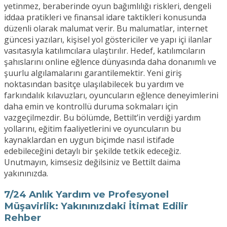
yetinmez, beraberinde oyun bağımlılığı riskleri, dengeli
iddaa pratikleri ve finansal idare taktikleri konusunda
düzenli olarak malumat verir. Bu malumatlar, internet
güncesi yazıları, kişisel yol göstericiler ve yapı içi ilanlar
vasıtasıyla katılımcılara ulaştırılır. Hedef, katılımcıların
şahıslarını online eğlence dünyasında daha donanımlı ve
şuurlu algılamalarını garantilemektir. Yeni giriş
noktasından basitçe ulaşılabilecek bu yardım ve
farkındalık kılavuzları, oyuncuların eğlence deneyimlerini
daha emin ve kontrollü duruma sokmaları için
vazgeçilmezdir. Bu bölümde, Bettilt’in verdiği yardım
yollarını, eğitim faaliyetlerini ve oyuncuların bu
kaynaklardan en uygun biçimde nasıl istifade
edebileceğini detaylı bir şekilde tetkik edeceğiz.
Unutmayın, kimsesiz değilsiniz ve Bettilt daima
yakınınızda.
7/24 Anlık Yardım ve Profesyonel
Müşavirlik: Yakınınızdaki İtimat Edilir
Rehber