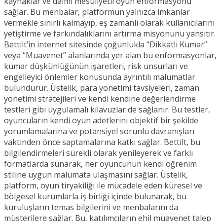
kaynaklar ve daimi mesuliyetli oyun enformasyonu
sağlar. Bu menbalar, platformun yalnızca imkanlar
vermekle sınırlı kalmayıp, eş zamanlı olarak kullanıcılarını
yetiştirme ve farkındalıklarını artırma misyonunu yansıtır.
Bettilt’in internet sitesinde çoğunlukla “Dikkatli Kumar”
veya “Muavenet” alanlarında yer alan bu enformasyonlar,
kumar düşkünlüğünün işaretleri, risk unsurları ve
engelleyici önlemler konusunda ayrıntılı malumatlar
bulundurur. Üstelik, para yönetimi tavsiyeleri, zaman
yönetimi stratejileri ve kendi kendine değerlendirme
testleri gibi uygulamalı kılavuzlar de sağlanır. Bu testler,
oyuncuların kendi oyun adetlerini objektif bir şekilde
yorumlamalarına ve potansiyel sorunlu davranışları
vaktinden önce saptamalarına katkı sağlar. Bettilt, bu
bilgilendirmeleri sürekli olarak yenileyerek ve farklı
formatlarda sunarak, her oyuncunun kendi öğrenim
stiline uygun malumata ulaşmasını sağlar. Üstelik,
platform, oyun tiryakiliği ile mücadele eden küresel ve
bölgesel kurumlarla iş birliği içinde bulunarak, bu
kuruluşların temas bilgilerini ve menbalarını da
müşterilere sağlar. Bu, katılımcıların ehil muavenet talep