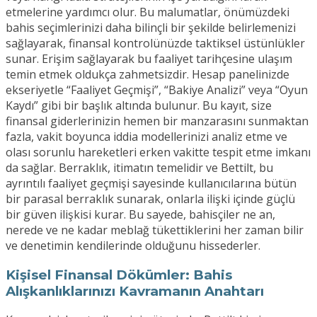
etmelerine yardımcı olur. Bu malumatlar, önümüzdeki
bahis seçimlerinizi daha bilinçli bir şekilde belirlemenizi
sağlayarak, finansal kontrolünüzde taktiksel üstünlükler
sunar. Erişim sağlayarak bu faaliyet tarihçesine ulaşım
temin etmek oldukça zahmetsizdir. Hesap panelinizde
ekseriyetle “Faaliyet Geçmişi”, “Bakiye Analizi” veya “Oyun
Kaydı” gibi bir başlık altında bulunur. Bu kayıt, size
finansal giderlerinizin hemen bir manzarasını sunmaktan
fazla, vakit boyunca iddia modellerinizi analiz etme ve
olası sorunlu hareketleri erken vakitte tespit etme imkanı
da sağlar. Berraklık, itimatın temelidir ve Bettilt, bu
ayrıntılı faaliyet geçmişi sayesinde kullanıcılarına bütün
bir parasal berraklık sunarak, onlarla ilişki içinde güçlü
bir güven ilişkisi kurar. Bu sayede, bahisçiler ne an,
nerede ve ne kadar meblağ tükettiklerini her zaman bilir
ve denetimin kendilerinde olduğunu hissederler.
Kişisel Finansal Dökümler: Bahis
Alışkanlıklarınızı Kavramanın Anahtarı