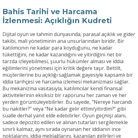
Bahis Tarihi ve Harcama
İzlenmesi: Açıklığın Kudreti
Dijital oyun ve tahmin dünyasında, parasal açıklık ve gider
takibi, mali yönetiminin ana unsurlarından biridir. Bir
katılımcının ne kadar para koyduğunu, ne kadar
tükettiğini, ne kadar kazandığını ve yitirdiğini net bir
tarzda izleyebilmesi, şuurlu hükümler alması ve iddia
eğilimlerini yönetmesi için kritik değere taşır. Bettilt,
müşterilerine bu açıklığı sağlamak gayesiyle kapsamlı bir
iddia tarihçesi ve harcama izlemesi mekanizması sağlar.
Bu mekanizma vasıtasıyla, katılımcılar kendi finansal
aktivitelerinin eksiksiz bir raporunu her zaman ve her
yerden görüntüleyebilirler. Bu sayede, “Nereye harcandı
bu nakitler?” veya “Ne kadar gelir ettim/yitirdim?” gibi
sualle derhal yanıt elde edebilirler. Oyun geçmişi alanı,
sadece depozito edilen ve alınan tutarları sergilemekle
sınırlı kalmaz, aynı sırada oynanan her iddianın ince
noktalarını, iddia meblağlarını, kazanılan gelirleri ve