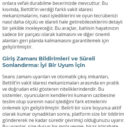
onlara vefalı durabilme becerinizde mevcuttur. Bu
kısımda, Bettilt’in verdiği farklı vakit idaresi
mekanizmalarını, nasıl işlediklerini ve oyun tecrübenizi
nasıl daha ölçülü ve idareli hale getirebileceklerini detaylı
bir şekilde inceleyeceğiz. Bu araçlar, bahisin hayatınızın
sadece bir parçası olarak kalmasını ve diğer önemli
alanları geri planda kalmamasını garantilemek için
geliştirilmiştir.
Giriş Zamanı Bildirimleri ve Süreli
Sonlandırma: İyi Bir Uyum İçin
Seans zamanı uyarıları ve otomatik çıkış imkanları,
Bettilt’in vakit idaresi mekanizmaları arasında en pratik
ve doğrudan etki gösteren niteliklerindendir. Bu
sistemler, oyuncuların kendilerini kumarın cazibesine
teslim olup sürenin nasıl işlediğini fark etmelerini
önlemek için geliştirilmiştir. Belirli bir süre boyunca aktif
olarak kumar oynadıktan sonra, platform size bir bildirim
göndererek ne kadar süredir çevrimiçi olduğunuzu uyarır.
Bu uyarılar, size durup bir mola verme, biraz istirahate