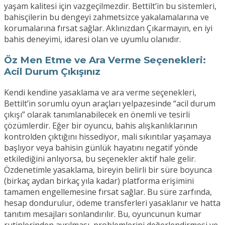
yaşam kalitesi için vazgeçilmezdir. Bettilt’in bu sistemleri,
bahisçilerin bu dengeyi zahmetsizce yakalamalarına ve
korumalarına fırsat sağlar. Aklınızdan Çıkarmayın, en iyi
bahis deneyimi, idaresi olan ve uyumlu olanıdır.
Öz Men Etme ve Ara Verme Seçenekleri:
Acil Durum Çıkışınız
Kendi kendine yasaklama ve ara verme seçenekleri,
Bettilt’in sorumlu oyun araçları yelpazesinde “acil durum
çıkışı” olarak tanımlanabilecek en önemli ve tesirli
çözümlerdir. Eğer bir oyuncu, bahis alışkanlıklarının
kontrolden çıktığını hissediyor, mali sıkıntılar yaşamaya
başlıyor veya bahisin günlük hayatını negatif yönde
etkilediğini anlıyorsa, bu seçenekler aktif hale gelir.
Özdenetimle yasaklama, bireyin belirli bir süre boyunca
(birkaç aydan birkaç yıla kadar) platforma erişimini
tamamen engellemesine fırsat sağlar. Bu süre zarfında,
hesap dondurulur, ödeme transferleri yasaklanır ve hatta
tanıtım mesajları sonlandırılır. Bu, oyuncunun kumar
rutinlerinden ayrılması, problemlerini değerlendirmesi ve