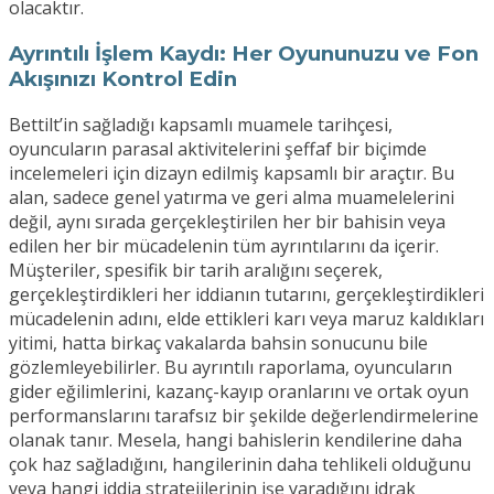
olacaktır.
Ayrıntılı İşlem Kaydı: Her Oyununuzu ve Fon
Akışınızı Kontrol Edin
Bettilt’in sağladığı kapsamlı muamele tarihçesi,
oyuncuların parasal aktivitelerini şeffaf bir biçimde
incelemeleri için dizayn edilmiş kapsamlı bir araçtır. Bu
alan, sadece genel yatırma ve geri alma muamelelerini
değil, aynı sırada gerçekleştirilen her bir bahisin veya
edilen her bir mücadelenin tüm ayrıntılarını da içerir.
Müşteriler, spesifik bir tarih aralığını seçerek,
gerçekleştirdikleri her iddianın tutarını, gerçekleştirdikleri
mücadelenin adını, elde ettikleri karı veya maruz kaldıkları
yitimi, hatta birkaç vakalarda bahsin sonucunu bile
gözlemleyebilirler. Bu ayrıntılı raporlama, oyuncuların
gider eğilimlerini, kazanç-kayıp oranlarını ve ortak oyun
performanslarını tarafsız bir şekilde değerlendirmelerine
olanak tanır. Mesela, hangi bahislerin kendilerine daha
çok haz sağladığını, hangilerinin daha tehlikeli olduğunu
veya hangi iddia stratejilerinin işe yaradığını idrak