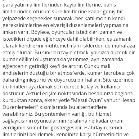
para yatırma limitlerinden kayıp limitlerine, bahis
limitlerinden oturum süre limitlerine kadar geniş bir
yelpazede seçenekler sunarak, her katılımcının kendi
gereksinimlerine en elverişli düzenlemeleri yapmasına
imkan verir. Böylece, oyuncular istedikleri zaman ve
istedikleri ölçüde eğlenceye dahil olabilirken, eş zamanlı
olarak kendilerini muhtemel mali risklerden de muhafaza
etmiş olurlar. Bu sınırları tayin etmek, yalnızca düzenli bir
kumar eğilimi oluşturmakla yetinmez, aynı zamanda
eğlencenin getirdiği keyfi de artırır. Çünkü mali
endişelerin düştüğü bir atmosferde, kumar tecrübesi çok
daha dinginleştirici ve doyurucu bir hal alır. Site üzerinde
bu limitleri ayarlamak son derece kolay ve kullanıcı
dostudur. Aktüel erişim noktasından hesabınıza bağlantı
kurduktan sonra, ekseriyetle “Mesul Oyun” yahut “Hesap
Düzenlemeleri” kısımlarında bu alternatiflere
varabilirsiniz. Bu yöntemlerin varlığı, bu hizmet
sağlayıcısının oyuncularının refahına ne kadar önem
verdiğinin somut bir göstergesidir. Hatırlayın, kendi
limitlerinizi belirlemek, kendinize karşı hürmetinizin ve