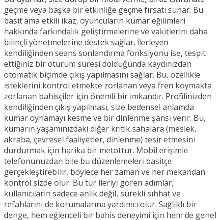
geçme veya başka bir etkinliğe geçme fırsatı sunar. Bu
basit ama etkili ikaz, oyuncuların kumar eğilimleri
hakkında farkındalık geliştirmelerine ve vakitlerini daha
bilinçli yönetmelerine destek sağlar. İlerleyen
kendiliğinden seans sonlandırma fonksiyonu ise, tespit
ettiğiniz bir oturum süresi dolduğunda kaydınızdan
otomatik biçimde çıkış yapılmasını sağlar. Bu, özellikle
isteklerini kontrol etmekte zorlanan veya fren koymakta
zorlanan bahisçiler için önemli bir imkandır. Profilinizden
kendiliğinden çıkış yapılması, size bedensel anlamda
kumar oynamayı kesme ve bir dinlenme şansı verir. Bu,
kumarın yaşamınızdaki diğer kritik sahalara (meslek,
akraba, çevresel faaliyetler, dinlenme) tesir etmesini
durdurmak için harika bir metottur. Mobil erişimle
telefonunuzdan bile bu düzenlemeleri basitçe
gerçekleştirebilir, böylece her zaman ve her mekandan
kontrol sizde olur. Bu tür ileriyi gören adımlar,
kullanıcıların sadece anlık değil, sürekli sıhhat ve
refahlarını de korumalarına yardımcı olur. Sağlıklı bir
denge, hem eğlenceli bir bahis deneyimi için hem de genel