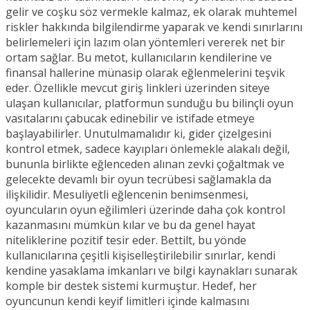
gelir ve coşku söz vermekle kalmaz, ek olarak muhtemel
riskler hakkında bilgilendirme yaparak ve kendi sınırlarını
belirlemeleri için lazım olan yöntemleri vererek net bir
ortam sağlar. Bu metot, kullanıcıların kendilerine ve
finansal hallerine münasip olarak eğlenmelerini teşvik
eder. Özellikle mevcut giriş linkleri üzerinden siteye
ulaşan kullanıcılar, platformun sunduğu bu bilinçli oyun
vasıtalarını çabucak edinebilir ve istifade etmeye
başlayabilirler. Unutulmamalıdır ki, gider çizelgesini
kontrol etmek, sadece kayıpları önlemekle alakalı değil,
bununla birlikte eğlenceden alınan zevki çoğaltmak ve
gelecekte devamlı bir oyun tecrübesi sağlamakla da
ilişkilidir. Mesuliyetli eğlencenin benimsenmesi,
oyuncuların oyun eğilimleri üzerinde daha çok kontrol
kazanmasını mümkün kılar ve bu da genel hayat
niteliklerine pozitif tesir eder. Bettilt, bu yönde
kullanıcılarına çeşitli kişiselleştirilebilir sınırlar, kendi
kendine yasaklama imkanları ve bilgi kaynakları sunarak
komple bir destek sistemi kurmuştur. Hedef, her
oyuncunun kendi keyif limitleri içinde kalmasını