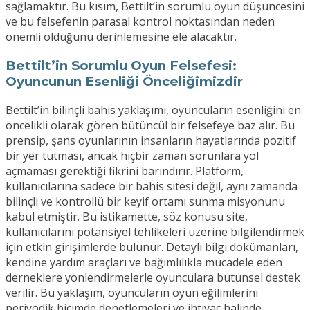
sağlamaktır. Bu kısım, Bettilt’in sorumlu oyun düşüncesini
ve bu felsefenin parasal kontrol noktasından neden
önemli olduğunu derinlemesine ele alacaktır.
Bettilt’in Sorumlu Oyun Felsefesi:
Oyuncunun Esenliği Önceliğimizdir
Bettilt’in bilinçli bahis yaklaşımı, oyuncuların esenliğini en
öncelikli olarak gören bütüncül bir felsefeye baz alır. Bu
prensip, şans oyunlarının insanların hayatlarında pozitif
bir yer tutması, ancak hiçbir zaman sorunlara yol
açmaması gerektiği fikrini barındırır. Platform,
kullanıcılarına sadece bir bahis sitesi değil, aynı zamanda
bilinçli ve kontrollü bir keyif ortamı sunma misyonunu
kabul etmiştir. Bu istikamette, söz konusu site,
kullanıcılarını potansiyel tehlikeleri üzerine bilgilendirmek
için etkin girişimlerde bulunur. Detaylı bilgi dokümanları,
kendine yardım araçları ve bağımlılıkla mücadele eden
derneklere yönlendirmelerle oyunculara bütünsel destek
verilir. Bu yaklaşım, oyuncuların oyun eğilimlerini
periyodik biçimde denetlemeleri ve ihtiyaç halinde