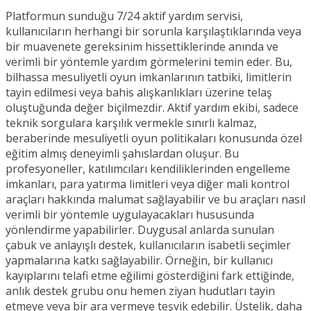
Platformun sunduğu 7/24 aktif yardım servisi,
kullanıcıların herhangi bir sorunla karşılaştıklarında veya
bir muavenete gereksinim hissettiklerinde anında ve
verimli bir yöntemle yardım görmelerini temin eder. Bu,
bilhassa mesuliyetli oyun imkanlarının tatbiki, limitlerin
tayin edilmesi veya bahis alışkanlıkları üzerine telaş
oluştuğunda değer biçilmezdir. Aktif yardım ekibi, sadece
teknik sorgulara karşılık vermekle sınırlı kalmaz,
beraberinde mesuliyetli oyun politikaları konusunda özel
eğitim almış deneyimli şahıslardan oluşur. Bu
profesyoneller, katılımcıları kendiliklerinden engelleme
imkanları, para yatırma limitleri veya diğer mali kontrol
araçları hakkında malumat sağlayabilir ve bu araçları nasıl
verimli bir yöntemle uygulayacakları hususunda
yönlendirme yapabilirler. Duygusal anlarda sunulan
çabuk ve anlayışlı destek, kullanıcıların isabetli seçimler
yapmalarına katkı sağlayabilir. Örneğin, bir kullanıcı
kayıplarını telafi etme eğilimi gösterdiğini fark ettiğinde,
anlık destek grubu onu hemen ziyan hudutları tayin
etmeye veya bir ara vermeye teşvik edebilir. Üstelik, daha