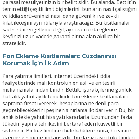
parasal mesuliyetinizin bir belirtisidir. Bu alanda, Bettilt’in
temin ettiği çeşitli limit biçimlerini, bunların nasıl çalıştığını
ve iddia serüveninizi nasıl daha güvenlikli ve zevkli
kılabileceğini ayrıntılarıyla araştıracağız. Bu kısıtlamalar,
sadece bir engelleme değil, aynı zamanda eğlence
keyfinizi uzun vadede garanti altına alan akıllıca bir
stratejidir.
Fon Ekleme Kısıtlamaları: Cüzdanınızı
Korumak İçin İlk Adım
Para yatırma limitleri, internet üzerindeki iddia
faaliyetlerinde mali kontrolün en asli ve en tesirli
mekanizmalarından biridir. Bettilt, iştirakçilerine günlük,
haftalık yahut aylık temelinde fon ekleme kısıtlamaları
saptama fırsatı vererek, hesaplarına ne denli para
geçirebileceklerini peşinen sınırlama iktidarı verir. Bu, bir
anlık istekle yahut hissiyatı kararlarla lüzumundan fazla
tüketim yapma tehlikesini bertaraf eden kuvvetli bir
sistemdir. Bir kez limitinizi belirledikten sonra, bu sınırın
üzerine geçmeniz imkansızdır, bu da sizi aşırı tüketimden