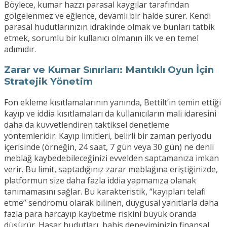
Böylece, kumar hazzı parasal kaygılar tarafından
gölgelenmez ve eğlence, devamlı bir halde sürer. Kendi
parasal hudutlarınızın idrakinde olmak ve bunları tatbik
etmek, sorumlu bir kullanıcı olmanın ilk ve en temel
adımıdır.
Zarar ve Kumar Sınırları: Mantıklı Oyun İçin
Stratejik Yönetim
Fon ekleme kısıtlamalarının yanında, Bettilt’in temin ettiği
kayıp ve iddia kısıtlamaları da kullanıcıların mali idaresini
daha da kuvvetlendiren taktiksel denetleme
yöntemleridir. Kayıp limitleri, belirli bir zaman periyodu
içerisinde (örneğin, 24 saat, 7 gün veya 30 gün) ne denli
meblağ kaybedebileceğinizi evvelden saptamanıza imkan
verir. Bu limit, saptadığınız zarar meblağına eriştiğinizde,
platformun size daha fazla iddia yapmanıza olanak
tanımamasını sağlar. Bu karakteristik, “kayıpları telafi
etme” sendromu olarak bilinen, duygusal yanıtlarla daha
fazla para harcayıp kaybetme riskini büyük oranda
düşürür. Hasar hudutları, bahis deneyiminizin finansal