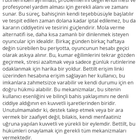
profesyonel yardım alması için gerekli alanı ve zamanı
sunar. Bu süreç, bahisçinin kendi teşebbüsüyle başlatılır
ve tespit edilen zaman dolana kadar iptal edilemez, bu da
kararın ciddiyetini ve tesirini güçlendirir. Mola verme
alternatifi ise, daha kısa zamanlı bir dinlenmek isteyen
oyuncular için idealdir. Birkaç günden birkaç haftaya
değin sürebilen bu periyotta, oyuncunun hesabı geçici
olarak askıya alınır. Bu, kumar eğilimlerini tekrar gözden
geçirmek, stresi azaltmak veya sadece günlük rutinlerine
odaklanmak için harika bir yoldur. Bettilt erişim linki
üzerinden hesabına erişim sağlayan her kullanıcı, bu
imkanlara zahmetsizce varabilir ve kendi durumu için en
doğru hükmü alabilir. Bu mekanizmalar, bu sitenin
kullanıcı esenliğini ve bilinçli bahis yaklaşımını ne denli
ciddiye aldığının en kuvvetli işaretlerinden biridir.
Unutulmamalıdır ki, destek talep etmek veya bir ara
vermek bir zaafiyet değil, bilakis, kendi menfaatiniz
uğruna yapılan kuvvetli ve yürekli bir eylemdir. Bettilt, bu
hükümleri onaylamak için gerekli tüm mekanizmaları
vermektedir.