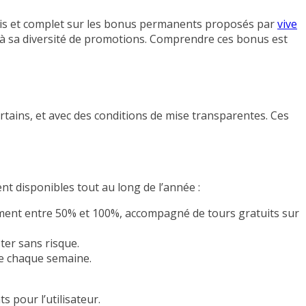
écis et complet sur les bonus permanents proposés par
vive
e à sa diversité de promotions. Comprendre ces bonus est
tains, et avec des conditions de mise transparentes. Ces
t disponibles tout au long de l’année :
ent entre 50% et 100%, accompagné de tours gratuits sur
ter sans risque.
ée chaque semaine.
 pour l’utilisateur.