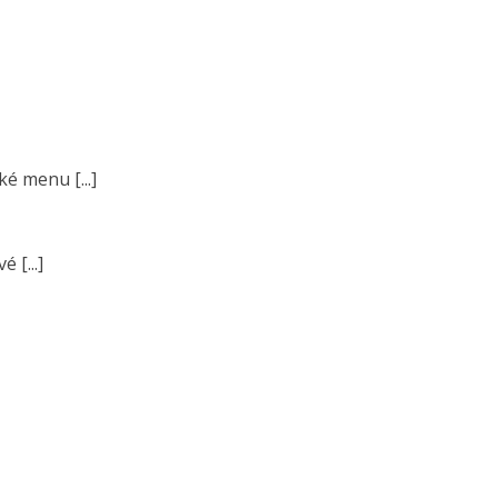
é menu [...]
 [...]