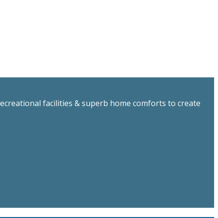
creational facilities & superb home comforts to create