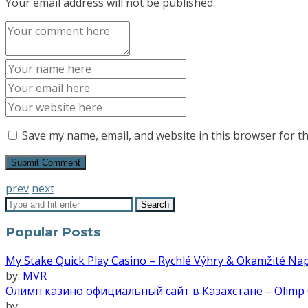
Your email address will not be published.
Save my name, email, and website in this browser for t
prev
next
Popular Posts
My Stake Quick Play Casino – Rychlé Výhry & Okamžité Nap
by:
MVR
Олимп казино официальный сайт в Казахстане – Olimp 
by: