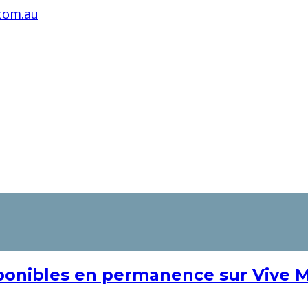
com.au
sponibles en permanence sur Vive 