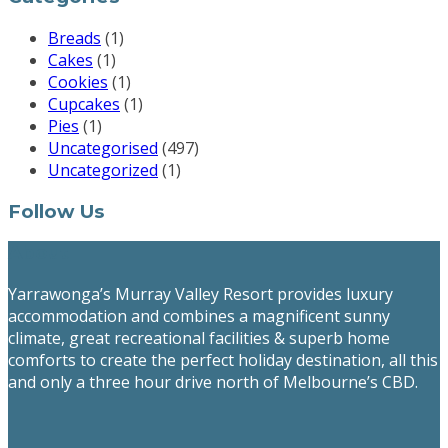
Breads
(1)
Cakes
(1)
Cookies
(1)
Cupcakes
(1)
Pies
(1)
Uncategorised
(497)
Uncategorized
(1)
Follow Us
About
Yarrawonga’s Murray Valley Resort provides luxury
accommodation and combines a magnificent sunny
climate, great recreational facilities & superb home
comforts to create the perfect holiday destination, all this
and only a three hour drive north of Melbourne’s CBD.