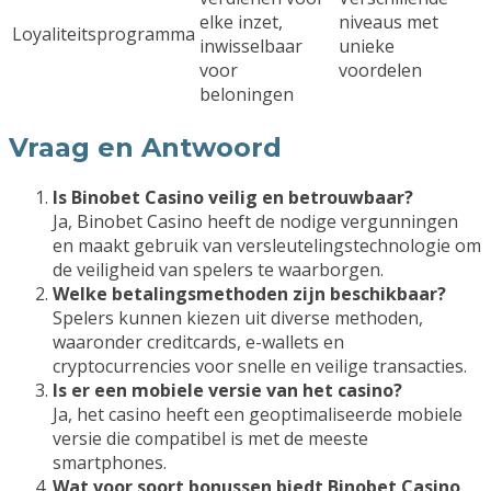
elke inzet,
niveaus met
Loyaliteitsprogramma
inwisselbaar
unieke
voor
voordelen
beloningen
Vraag en Antwoord
Is Binobet Casino veilig en betrouwbaar?
Ja, Binobet Casino heeft de nodige vergunningen
en maakt gebruik van versleutelingstechnologie om
de veiligheid van spelers te waarborgen.
Welke betalingsmethoden zijn beschikbaar?
Spelers kunnen kiezen uit diverse methoden,
waaronder creditcards, e-wallets en
cryptocurrencies voor snelle en veilige transacties.
Is er een mobiele versie van het casino?
Ja, het casino heeft een geoptimaliseerde mobiele
versie die compatibel is met de meeste
smartphones.
Wat voor soort bonussen biedt Binobet Casino