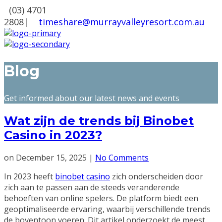
(03) 4701
2808
|
timeshare@murrayvalleyresort.com.au
Blog
Get informed about our latest news and events
Wat zijn de trends bij Binobet
Casino in 2023?
on
December 15, 2025
|
No Comments
In 2023 heeft
binobet casino
zich onderscheiden door
zich aan te passen aan de steeds veranderende
behoeften van online spelers. De platform biedt een
geoptimaliseerde ervaring, waarbij verschillende trends
de boventoon voeren. Dit artikel onderzoekt de meest