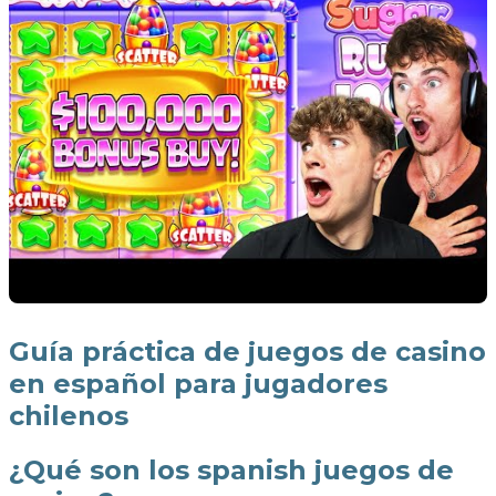
Guía práctica de juegos de casino
en español para jugadores
chilenos
¿Qué son los spanish juegos de