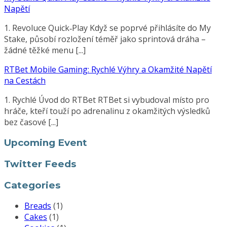
Napětí
1. Revoluce Quick‑Play Když se poprvé přihlásíte do My
Stake, působí rozložení téměř jako sprintová dráha –
žádné těžké menu [...]
RTBet Mobile Gaming: Rychlé Výhry a Okamžité Napětí
na Cestách
1. Rychlé Úvod do RTBet RTBet si vybudoval místo pro
hráče, kteří touží po adrenalinu z okamžitých výsledků
bez časové [...]
Upcoming Event
Twitter Feeds
Categories
Breads
(1)
Cakes
(1)