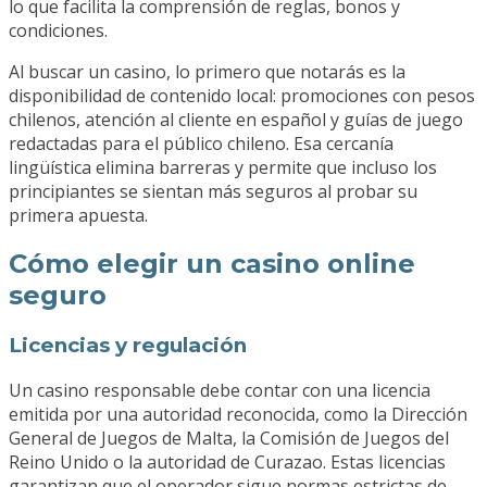
lo que facilita la comprensión de reglas, bonos y
condiciones.
Al buscar un casino, lo primero que notarás es la
disponibilidad de contenido local: promociones con pesos
chilenos, atención al cliente en español y guías de juego
redactadas para el público chileno. Esa cercanía
lingüística elimina barreras y permite que incluso los
principiantes se sientan más seguros al probar su
primera apuesta.
Cómo elegir un casino online
seguro
Licencias y regulación
Un casino responsable debe contar con una licencia
emitida por una autoridad reconocida, como la Dirección
General de Juegos de Malta, la Comisión de Juegos del
Reino Unido o la autoridad de Curazao. Estas licencias
garantizan que el operador sigue normas estrictas de