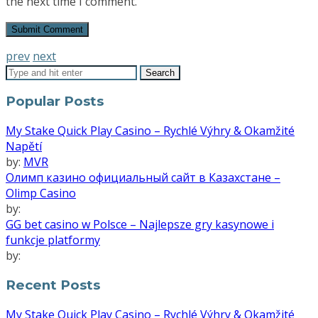
the next time I comment.
prev
next
Popular Posts
My Stake Quick Play Casino – Rychlé Výhry & Okamžité
Napětí
by:
MVR
Олимп казино официальный сайт в Казахстане –
Olimp Casino
by:
GG bet casino w Polsce – Najlepsze gry kasynowe i
funkcje platformy
by:
Recent Posts
My Stake Quick Play Casino – Rychlé Výhry & Okamžité