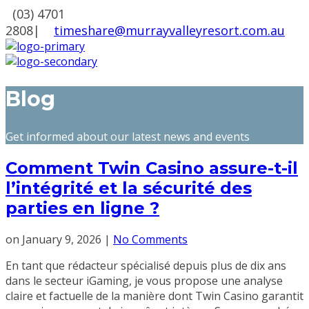
(03) 4701
2808
|
timeshare@murrayvalleyresort.com.au
Blog
Get informed about our latest news and events
Comment Twin Casino assure-t-il
l’intégrité et la sécurité des
parties en ligne ?
on
January 9, 2026
|
No Comments
En tant que rédacteur spécialisé depuis plus de dix ans
dans le secteur iGaming, je vous propose une analyse
claire et factuelle de la manière dont Twin Casino garantit