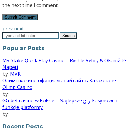
the next time I comment.
prev
next
Popular Posts
My Stake Quick Play Casino – Rychlé Výhry & Okamžité
Napětí
by:
MVR
Олимп казино официальный сайт в Казахстане –
Olimp Casino
by:
GG bet casino w Polsce – Najlepsze gry kasynowe i
funkcje platformy
by:
Recent Posts