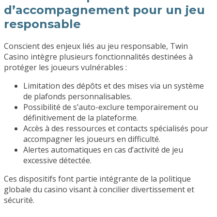
d’accompagnement pour un jeu
responsable
Conscient des enjeux liés au jeu responsable, Twin
Casino intègre plusieurs fonctionnalités destinées à
protéger les joueurs vulnérables :
Limitation des dépôts et des mises via un système
de plafonds personnalisables.
Possibilité de s’auto-exclure temporairement ou
définitivement de la plateforme.
Accès à des ressources et contacts spécialisés pour
accompagner les joueurs en difficulté.
Alertes automatiques en cas d’activité de jeu
excessive détectée.
Ces dispositifs font partie intégrante de la politique
globale du casino visant à concilier divertissement et
sécurité.