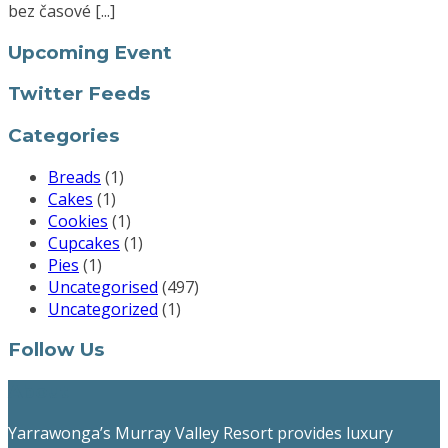
bez časové [...]
Upcoming Event
Twitter Feeds
Categories
Breads
(1)
Cakes
(1)
Cookies
(1)
Cupcakes
(1)
Pies
(1)
Uncategorised
(497)
Uncategorized
(1)
Follow Us
About
Yarrawonga’s Murray Valley Resort provides luxury