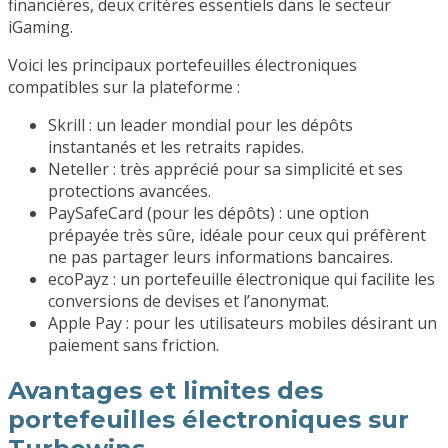
financières, deux critères essentiels dans le secteur
iGaming.
Voici les principaux portefeuilles électroniques
compatibles sur la plateforme :
Skrill : un leader mondial pour les dépôts
instantanés et les retraits rapides.
Neteller : très apprécié pour sa simplicité et ses
protections avancées.
PaySafeCard (pour les dépôts) : une option
prépayée très sûre, idéale pour ceux qui préfèrent
ne pas partager leurs informations bancaires.
ecoPayz : un portefeuille électronique qui facilite les
conversions de devises et l’anonymat.
Apple Pay : pour les utilisateurs mobiles désirant un
paiement sans friction.
Avantages et limites des
portefeuilles électroniques sur