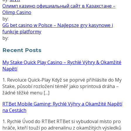
Олимп казино официальный сайт в Казахстане –
Olimp Casino
by:
GG bet casino w Polsce – Najlepsze gry kasynowe i
funkcje platformy
by:
Recent Posts
My Stake Quick Play Casino – Rychlé Výhry & Okamžité
Napětí
1. Revoluce Quick‑Play Když se poprvé přihlásíte do My
Stake, působí rozložení téměř jako sprintová dráha –
žádné těžké menu [...]
RTBet Mobile Gaming: Rychlé Výhry a Okamžité Napětí
na Cestách
1. Rychlé Úvod do RTBet RTBet si vybudoval místo pro
hráče, kteří touží po adrenalinu z okamžitých výsledků