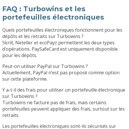
FAQ : Turbowins et les
portefeuilles électroniques
Quels portefeuilles électroniques fonctionnent pour les
dépôts et les retraits sur Turbowins ?
Skrill, Neteller et ecoPayz permettent les deux types
d’opérations. PaySafeCard est uniquement disponible
pour les dépôts.
Peut-on utiliser PayPal sur Turbowins ?
Actuellement, PayPal n’est pas proposé comme option
sur cette plateforme.
Y a-t-il des frais pour utiliser un portefeuille électronique
sur Turbowins ?
Turbowins ne facture pas de frais, mais certains
portefeuilles peuvent appliquer des frais, surtout sur les
retraits.
Les portefeuilles électroniques sont-ils sécurisés sur