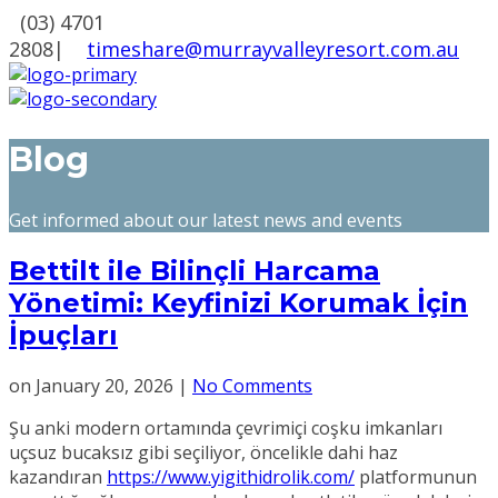
(03) 4701
2808
|
timeshare@murrayvalleyresort.com.au
Blog
Get informed about our latest news and events
Bettilt ile Bilinçli Harcama
Yönetimi: Keyfinizi Korumak İçin
İpuçları
on
January 20, 2026
|
No Comments
Şu anki modern ortamında çevrimiçi coşku imkanları
uçsuz bucaksız gibi seçiliyor, öncelikle dahi haz
kazandıran
https://www.yigithidrolik.com/
platformunun