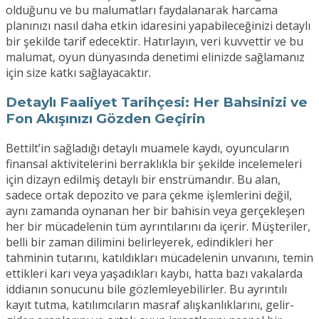
olduğunu ve bu malumatları faydalanarak harcama
planınızı nasıl daha etkin idaresini yapabileceğinizi detaylı
bir şekilde tarif edecektir. Hatırlayın, veri kuvvettir ve bu
malumat, oyun dünyasında denetimi elinizde sağlamanız
için size katkı sağlayacaktır.
Detaylı Faaliyet Tarihçesi: Her Bahsinizi ve
Fon Akışınızı Gözden Geçirin
Bettilt’in sağladığı detaylı muamele kaydı, oyuncuların
finansal aktivitelerini berraklıkla bir şekilde incelemeleri
için dizayn edilmiş detaylı bir enstrümandır. Bu alan,
sadece ortak depozito ve para çekme işlemlerini değil,
aynı zamanda oynanan her bir bahisin veya gerçekleşen
her bir mücadelenin tüm ayrıntılarını da içerir. Müşteriler,
belli bir zaman dilimini belirleyerek, edindikleri her
tahminin tutarını, katıldıkları mücadelenin unvanını, temin
ettikleri karı veya yaşadıkları kaybı, hatta bazı vakalarda
iddianın sonucunu bile gözlemleyebilirler. Bu ayrıntılı
kayıt tutma, katılımcıların masraf alışkanlıklarını, gelir-