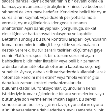
sadece parasal kaynak denetiminin bir devamı olmakla
kalmaz, aynı zamanda iştirakçilerin zihinsel ve bedensel
sıhhatini de korumayı hedefler. Kendinize belirli bir oyun
süresi sınırı koymak veya düzenli periyotlarla mola
vermek, oyun eğilimlerinizi dengede tutmanın
anahtarıdır. Aşırı bahis yapmak, yorgunluğa, dikkat
eksikliğine ve hatta sosyal izolasyona yol açabilir.
Bettilt’in sunduğu bu süre kontrolü araçları, oyuncuların
kumar dönemlerini bilinçli bir şekilde sınırlamalarına
destek vererek, bu tür zararlı tesirleri küçültmeyi gaye
edinir. Platform, spesifik bir oturum süresini aşan
bahisçilere bildirimler iletebilir veya belli bir zamanın
ardından otomatik olarak oturumu kapatma seçeneği
sunabilir. Ayrıca, daha kritik vaziyetlerde kullanılabilecek
“otomatik kendini men etme” veya “mola verme” gibi
daha katı zaman kontrol mekanizmaları da
bulunmaktadır. Bu fonksiyonlar, oyuncuların kendi
istekleriyle kumar eğilimlerine bir ara vermelerine veya
bütünüyle son vermelerine imkan sağlar. Bu servis
sunucusunun bu ileriyi gören tavrı, oyuncuların oyunu
günlük yaşamlarına dahil ederken, aynı zamanda iyi bir