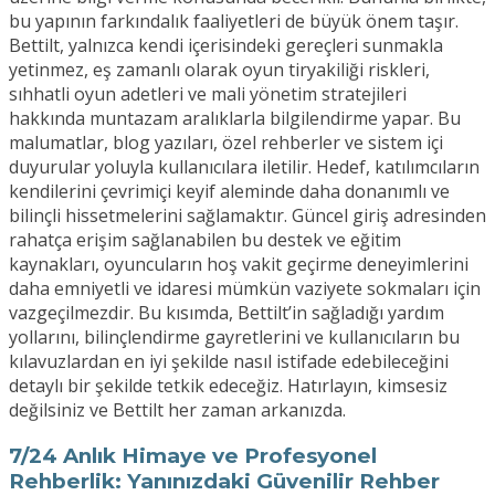
bu yapının farkındalık faaliyetleri de büyük önem taşır.
Bettilt, yalnızca kendi içerisindeki gereçleri sunmakla
yetinmez, eş zamanlı olarak oyun tiryakiliği riskleri,
sıhhatli oyun adetleri ve mali yönetim stratejileri
hakkında muntazam aralıklarla bilgilendirme yapar. Bu
malumatlar, blog yazıları, özel rehberler ve sistem içi
duyurular yoluyla kullanıcılara iletilir. Hedef, katılımcıların
kendilerini çevrimiçi keyif aleminde daha donanımlı ve
bilinçli hissetmelerini sağlamaktır. Güncel giriş adresinden
rahatça erişim sağlanabilen bu destek ve eğitim
kaynakları, oyuncuların hoş vakit geçirme deneyimlerini
daha emniyetli ve idaresi mümkün vaziyete sokmaları için
vazgeçilmezdir. Bu kısımda, Bettilt’in sağladığı yardım
yollarını, bilinçlendirme gayretlerini ve kullanıcıların bu
kılavuzlardan en iyi şekilde nasıl istifade edebileceğini
detaylı bir şekilde tetkik edeceğiz. Hatırlayın, kimsesiz
değilsiniz ve Bettilt her zaman arkanızda.
7/24 Anlık Himaye ve Profesyonel
Rehberlik: Yanınızdaki Güvenilir Rehber