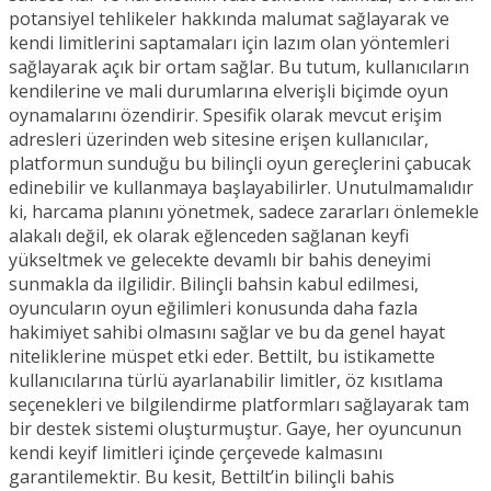
potansiyel tehlikeler hakkında malumat sağlayarak ve
kendi limitlerini saptamaları için lazım olan yöntemleri
sağlayarak açık bir ortam sağlar. Bu tutum, kullanıcıların
kendilerine ve mali durumlarına elverişli biçimde oyun
oynamalarını özendirir. Spesifik olarak mevcut erişim
adresleri üzerinden web sitesine erişen kullanıcılar,
platformun sunduğu bu bilinçli oyun gereçlerini çabucak
edinebilir ve kullanmaya başlayabilirler. Unutulmamalıdır
ki, harcama planını yönetmek, sadece zararları önlemekle
alakalı değil, ek olarak eğlenceden sağlanan keyfi
yükseltmek ve gelecekte devamlı bir bahis deneyimi
sunmakla da ilgilidir. Bilinçli bahsin kabul edilmesi,
oyuncuların oyun eğilimleri konusunda daha fazla
hakimiyet sahibi olmasını sağlar ve bu da genel hayat
niteliklerine müspet etki eder. Bettilt, bu istikamette
kullanıcılarına türlü ayarlanabilir limitler, öz kısıtlama
seçenekleri ve bilgilendirme platformları sağlayarak tam
bir destek sistemi oluşturmuştur. Gaye, her oyuncunun
kendi keyif limitleri içinde çerçevede kalmasını
garantilemektir. Bu kesit, Bettilt’in bilinçli bahis