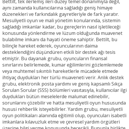
Bettilt, tek ilerlemiş ileri düzey temel donanımıyla değil,
aynı zamanda kullanıcılarına sağladığı geniş himaye
düzenekleri ve farkındalık gayretleriyle de fark yaratır.
Mesuliyetli oyun ve mali yönetim konularında, sistemin
sağladığı imkanlar kadar, bu gereçlerin nasıl işletileceği
konusunda yönlendirme ve lüzum olduğunda muavenet
bulabilme imkanı da hayati öneme sahiptir. Bettilt, bu
bilinçle hareket ederek, oyuncularının daima
desteklendiğini düşündüren etkili bir destek ağı tesis
etmiştir. Bu dayanak grubu, oyuncuların finansal
sınırlarını belirlemede, kumar eğilimlerini gözlemlemede
veya muhtemel sıkıntılı hareketlerle mücadele etmede
ihtiyaç duydukları her türlü muaveneti verir. Anlık destek
grubu, elektronik posta yardımı ve geniş kapsamlı Sıkça
Sorulan Sorular (SSS) bölümleri vasıtasıyla, kullanıcılar ilgi
duydukları bütün meselelerde malumat edinebilir,
sorunlarını çözebilir ve hatta mesuliyetli oyun hususunda
hususi rehberlik isteyebilirler. Yardım grubu, mesuliyetli
oyun politikaları alanında eğitimli olup, oyuncuları isabetli
imkanlara kılavuzluk etme ve çevresel yardım örgütleri
üzerine bilgi verme konusunda becerikli. Bununla birlikte,