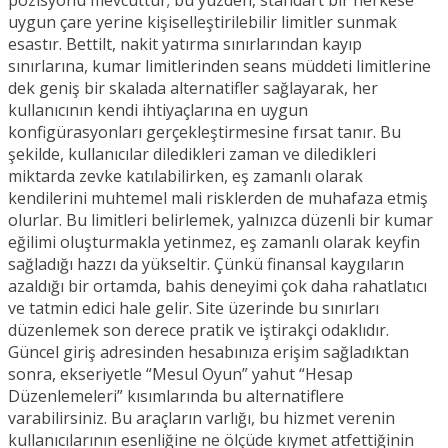
pozisyonu mevcuttur; bu yüzden, standart bir herkese
uygun çare yerine kişiselleştirilebilir limitler sunmak
esastır. Bettilt, nakit yatırma sınırlarından kayıp
sınırlarına, kumar limitlerinden seans müddeti limitlerine
dek geniş bir skalada alternatifler sağlayarak, her
kullanıcının kendi ihtiyaçlarına en uygun
konfigürasyonları gerçekleştirmesine fırsat tanır. Bu
şekilde, kullanıcılar diledikleri zaman ve diledikleri
miktarda zevke katılabilirken, eş zamanlı olarak
kendilerini muhtemel mali risklerden de muhafaza etmiş
olurlar. Bu limitleri belirlemek, yalnızca düzenli bir kumar
eğilimi oluşturmakla yetinmez, eş zamanlı olarak keyfin
sağladığı hazzı da yükseltir. Çünkü finansal kaygıların
azaldığı bir ortamda, bahis deneyimi çok daha rahatlatıcı
ve tatmin edici hale gelir. Site üzerinde bu sınırları
düzenlemek son derece pratik ve iştirakçi odaklıdır.
Güncel giriş adresinden hesabınıza erişim sağladıktan
sonra, ekseriyetle “Mesul Oyun” yahut “Hesap
Düzenlemeleri” kısımlarında bu alternatiflere
varabilirsiniz. Bu araçların varlığı, bu hizmet verenin
kullanıcılarının esenliğine ne ölçüde kıymet atfettiğinin