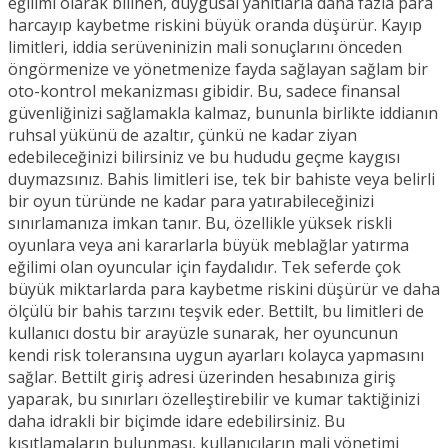
eğilimi olarak bilinen, duygusal yanıtlarla daha fazla para
harcayıp kaybetme riskini büyük oranda düşürür. Kayıp
limitleri, iddia serüveninizin mali sonuçlarını önceden
öngörmenize ve yönetmenize fayda sağlayan sağlam bir
oto-kontrol mekanizması gibidir. Bu, sadece finansal
güvenliğinizi sağlamakla kalmaz, bununla birlikte iddianın
ruhsal yükünü de azaltır, çünkü ne kadar ziyan
edebileceğinizi bilirsiniz ve bu hududu geçme kaygısı
duymazsınız. Bahis limitleri ise, tek bir bahiste veya belirli
bir oyun türünde ne kadar para yatırabileceğinizi
sınırlamanıza imkan tanır. Bu, özellikle yüksek riskli
oyunlara veya ani kararlarla büyük meblağlar yatırma
eğilimi olan oyuncular için faydalıdır. Tek seferde çok
büyük miktarlarda para kaybetme riskini düşürür ve daha
ölçülü bir bahis tarzını teşvik eder. Bettilt, bu limitleri de
kullanıcı dostu bir arayüzle sunarak, her oyuncunun
kendi risk toleransına uygun ayarları kolayca yapmasını
sağlar. Bettilt giriş adresi üzerinden hesabınıza giriş
yaparak, bu sınırları özelleştirebilir ve kumar taktiğinizi
daha idrakli bir biçimde idare edebilirsiniz. Bu
kısıtlamaların bulunması, kullanıcıların mali yönetimi