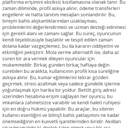
platforma erişimini eksiksiz kısıtlamasına olanak tanır. Bu
zaman diliminde, profil askıya alınır, ödeme transferleri
engellenir ve hatta tanıtım mesajları sonlandırılır. Bu,
bireyin bahis alışkanlıklarından uzaklaşması,
problemlerini değerlendirmesi ve uzman desteği edinmesi
için gerekli alanı ve zamanı sağlar. Bu süreç, oyuncunun
kendi teşebbüsüyle başlatılır ve tespit edilen zaman
dolana kadar vazgeçilemez, bu da kararın ciddiyetini ve
etkinliğini pekiştirir. Mola verme alternatifi ise, daha az
süren bir ara vermek dileyen oyuncular için
mükemmeldir. Birkaç günden birkaç haftaya değin
sürebilen bu aralıkta, kullanıcının profili kısa süreliğine
askıya alınır. Bu, kumar eğilimlerini tekrar gözden
geçirmek, stresi azaltmak veya sadece gündelik işlerine
yoğunlaşmak için harika bir yoldur. Bettilt giriş adresi
üzerinden hesabına erişim sağlayan her oyuncu, bu
imkanlara zahmetsizce varabilir ve kendi haleti ruhiyesi
için en doğru hükmü yapabilir. Bu araçlar, bu sitenin
kullanıcı esenliğini ve bilinçli bahis yaklaşımını ne kadar
önemsediğinin en kuvvetli işaretlerinden biridir. Akıldan
çıkarılmamalıdır ki, destek talep etmek veya bir ara