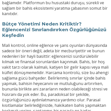
bağlamıdır. Platformun bu husustaki duruşu, sürekli ve
sağlam bir bahis ekosistemi yaratma çabasının somut bir
kanıtıdır.
Bütçe Yönetimi Neden Kritiktir?
Eğlencenizi Sınırlandırırken Özgürlüğünüzü
Keşfedin
Mali kontrol, online eğlence ve şans oyunları dünyasında
sadece bir öneri değil, adeta bir mecburiyettir ve bunun
nedenleri bir hayli basittir: eğlencenizi sürdürülebilir
kılmak ve finansal sorunlardan kaçınmak. Bahis, bir hoş
vakit tarzı olarak kalmalı, katiyen bir gelir kapısı veya mali
külfet dönüşmemelidir. Harcama kontrolü, size bu ahengi
sağlama gücü bahşeder. Belirlenmiş sınırlar içinde bahis
yapmak, bahisin heyecanını ve mutluluğunu artırırken,
bununla birlikte ani zararların neden olabileceği stresi ve
hüsranı da yok eder. Bu, paradoksal bir şekilde,
özgürlüğünüzü aydınlatmanıza yardımcı olur. Parasal
kısıtlamalar belirlediğinizde, hakikaten bahis yapmaktan
korkmak yerine, saptanmış bir parayla ne kadar