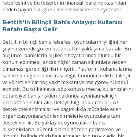
felsefesini ve bu felsefenin finansal idare noktasından
neden hayati olduğunu derinlemesine inceleyecektir.
Bettilt’in Bilinçli Bahis Anlayışı: Kullanıcı
Refahı Başta Gelir
Bettilt’in bilinçli bahis felsefesi, oyuncuların iyiliğini her
şeyin üzerinde gören bütüncül bir yaklaşıma baz alır. Bu
düşünce, bahislerin kişilerin hayatlarında olumlu bir
konum edinmesi, ancak hiçbir zaman sıkıntılara neden
olmaması gerekliliği fikrini içerir. Platform, kullanıcılarına
sadece bir eğlence mecrası değil, bununla birlikte bilinçli
ve yönetilen bir hoş vakit mekanı verme görevini kabul
etmiştir. Bu istikamette, söz konusu mecra, kullanıcılarını
potansiyel bahis riskleri hakkında aydınlatmak için
proaktif önlemler alır. Detaylı bilgi dokümanları, öz
destek mekanizmaları ve bağımlılıkla mücadele eden
organizasyonlara yönlendirmelerle oyunculara tam
destek verilir. Bu yaklaşım, oyuncuların bahis
alışkanlıklarını düzenli olarak gözden geçirmeleri ve
lüzumu halinde müdahale etmeleri için teşvik edici bir