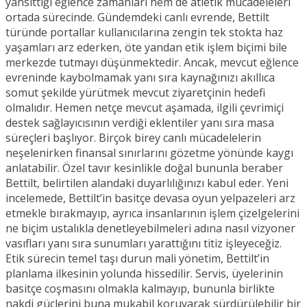
yansıttığı eğlence zamanları hem de atletik mücadeleleri
ortada sürecinde. Gündemdeki canlı evrende, Bettilt
türünde portallar kullanıcılarına zengin tek stokta haz
yaşamları arz ederken, öte yandan etik işlem biçimi bile
merkezde tutmayı düşünmektedir. Ancak, mevcut eğlence
evreninde kaybolmamak yanı sıra kaynağınızı akıllıca
somut şekilde yürütmek mevcut ziyaretçinin hedefi
olmalıdır. Hemen netçe mevcut aşamada, ilgili çevrimiçi
destek sağlayıcısının verdiği eklentiler yanı sıra masa
süreçleri başlıyor. Birçok birey canlı mücadelelerin
neşelenirken finansal sınırlarını gözetme yönünde kaygı
anlatabilir. Özel tavır kesinlikle doğal bununla beraber
Bettilt, belirtilen alandaki duyarlılığınızı kabul eder. Yeni
incelemede, Bettilt’in basitçe devasa oyun yelpazeleri arz
etmekle bırakmayıp, ayrıca insanlarının işlem çizelgelerini
ne biçim ustalıkla denetleyebilmeleri adına nasıl vizyoner
vasıfları yanı sıra sunumları yarattığını titiz işleyeceğiz.
Etik sürecin temel taşı durun mali yönetim, Bettilt’in
planlama ilkesinin yolunda hissedilir. Servis, üyelerinin
basitçe coşmasını olmakla kalmayıp, bununla birlikte
nakdi güçlerini buna mukabil koruyarak sürdürülebilir bir