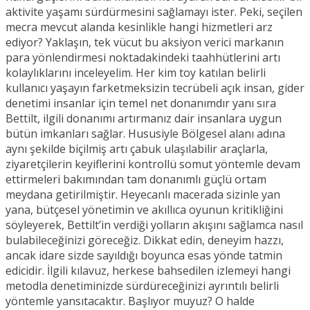
aktivite yaşamı sürdürmesini sağlamayı ister. Peki, seçilen
mecra mevcut alanda kesinlikle hangi hizmetleri arz
ediyor? Yaklaşın, tek vücut bu aksiyon verici markanın
para yönlendirmesi noktadakindeki taahhütlerini artı
kolaylıklarını inceleyelim. Her kim toy katılan belirli
kullanıcı yaşayın farketmeksizin tecrübeli açık insan, gider
denetimi insanlar için temel net donanımdır yanı sıra
Bettilt, ilgili donanımı artırmanız dair insanlara uygun
bütün imkanları sağlar. Hususiyle Bölgesel alanı adına
aynı şekilde biçilmiş artı çabuk ulaşılabilir araçlarla,
ziyaretçilerin keyiflerini kontrollü somut yöntemle devam
ettirmeleri bakımından tam donanımlı güçlü ortam
meydana getirilmiştir. Heyecanlı macerada sizinle yan
yana, bütçesel yönetimin ve akıllıca oyunun kritikliğini
söyleyerek, Bettilt’in verdiği yolların akışını sağlamca nasıl
bulabileceğinizi göreceğiz. Dikkat edin, deneyim hazzı,
ancak idare sizde sayıldığı boyunca esas yönde tatmin
edicidir. İlgili kılavuz, herkese bahsedilen izlemeyi hangi
metodla denetiminizde sürdüreceğinizi ayrıntılı belirli
yöntemle yansıtacaktır. Başlıyor muyuz? O halde