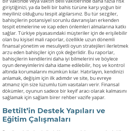
bir vaktinde veya vaktin belli vakitlerinde daha fazla risk
giriştiğinizi, ya da belli bir bahis türüne karşı yoğun bir
meyiliniz olduğunu tespit algılarsınız. Bu tür sezgiler,
bahisçilerin potansiyel sorunlu davranışları erkenden
tespit etmelerine ve icap eden önlemleri almalarına katkı
sağlar. Türkiye piyasasındaki müşteriler için de erişilebilir
olan bu kişisel mali raporlar, özellikle uzun dönemli
finansal yönetim ve mesuliyetli oyun stratejileri ilerletmek
arzu eden bahisçiler için çok değerlidir. Bu raporlar,
bahisçilerin kendilerini daha iyi bilmelerini ve böylece
oyun deneyimlerini daha idame edilebilir, hoş ve kontrol
altında korumalarını mümkün kılar. Hatırlayın, kendinizi
anlamak, değişim için ilk adımdır ve site, bu evreye
atmanız için size lüzumlu tüm vasıtaları verir. Finansal
dökümler, oyunun sadece bir keyif aracı olarak kalmasını
sağlamak için sağlam birer rehber vazife yapar.
Bettilt’in Destek Yapıları ve
Eğitim Çalışmaları