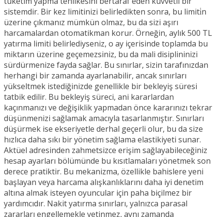
tüketim yapma tehlikesini bertaraf eden kuvvetli bir
sistemdir. Bir kez limitinizi belirledikten sonra, bu limiti̇n
üzerine çıkmanız mümkün olmaz, bu da sizi aşırı
harcamalardan otomatikman korur. Örneğin, aylık 500 TL
yatırma limiti belirlediyseniz, o ay içerisinde toplamda bu
miktarın üzerine geçemezsiniz, bu da mali disiplininizi
sürdürmenize fayda sağlar. Bu sınırlar, sizin tarafınızdan
herhangi bir zamanda ayarlanabilir, ancak sınırları
yükseltmek istediğinizde genellikle bir bekleyiş süresi
tatbik edilir. Bu bekleyiş süreci, ani kararlardan
kaçınmanızı ve değişiklik yapmadan önce kararınızı tekrar
düşünmenizi sağlamak amacıyla tasarlanmıştır. Sınırları
düşürmek ise ekseriyetle derhal geçerli olur, bu da size
hızlıca daha sıkı bir yönetim sağlama elastikiyeti sunar.
Aktüel adresinden zahmetsizce erişim sağlayabileceğiniz
hesap ayarları bölümünde bu kısıtlamaları yönetmek son
derece pratiktir. Bu mekanizma, özellikle bahislere yeni
başlayan veya harcama alışkanlıklarını daha iyi denetim
altına almak isteyen oyuncular için paha biçilmez bir
yardımcıdır. Nakit yatırma sınırları, yalnızca parasal
zararları engellemekle yetinmez, aynı zamanda