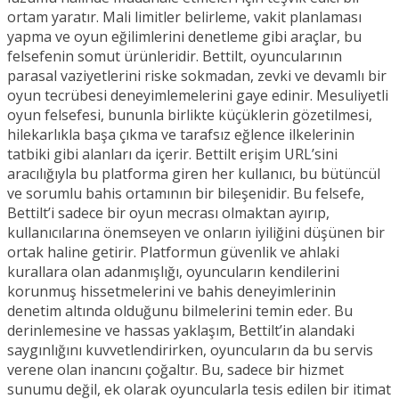
ortam yaratır. Mali limitler belirleme, vakit planlaması
yapma ve oyun eğilimlerini denetleme gibi araçlar, bu
felsefenin somut ürünleridir. Bettilt, oyuncularının
parasal vaziyetlerini riske sokmadan, zevki ve devamlı bir
oyun tecrübesi deneyimlemelerini gaye edinir. Mesuliyetli
oyun felsefesi, bununla birlikte küçüklerin gözetilmesi,
hilekarlıkla başa çıkma ve tarafsız eğlence ilkelerinin
tatbiki gibi alanları da içerir. Bettilt erişim URL’sini
aracılığıyla bu platforma giren her kullanıcı, bu bütüncül
ve sorumlu bahis ortamının bir bileşenidir. Bu felsefe,
Bettilt’i sadece bir oyun mecrası olmaktan ayırıp,
kullanıcılarına önemseyen ve onların iyiliğini düşünen bir
ortak haline getirir. Platformun güvenlik ve ahlaki
kurallara olan adanmışlığı, oyuncuların kendilerini
korunmuş hissetmelerini ve bahis deneyimlerinin
denetim altında olduğunu bilmelerini temin eder. Bu
derinlemesine ve hassas yaklaşım, Bettilt’in alandaki
saygınlığını kuvvetlendirirken, oyuncuların da bu servis
verene olan inancını çoğaltır. Bu, sadece bir hizmet
sunumu değil, ek olarak oyuncularla tesis edilen bir itimat