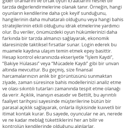
gider oranlarını ve ortak oyun icraatlarını nesnel bir
tarzda değerlendirmelerine olanak tanır. Örneğin, hangi
oyunların kendilerine daha çok keyif sunduğunu,
hangilerinin daha muhataralı olduğunu veya hangi bahis
stratejilerinin etkili olduğunu idrak etmelerine yardımcı
olur. Bu veriler, önümüzdeki oyun hükümlerinizi daha
farkında bir tarzda almanızı sağlayarak, ekonomik
idaresinizde taktiksel fırsatlar sunar. Login ederek bu
muamele kaydına ulaşım temin etmek epey basittir.
Hesap kontrol ekranınızda ekseriyetle “İşlem Kaydı”,
“Bakiye Hülasası” veya “Mücadele Kaydı” gibi bir unvan
altında mevcuttur. Bu geçmiş, size finansal
harcamalarınızın anlık bir görüntüsünü sunmaktan
ziyade, zaman süresince bahis modellerinizi analiz etme
ve olası sıkıntılı tutarları zamanında tespit etme olanağı
da verir. Açıklık, inanışın esasıdır ve Bettilt, bu ayrıntılı
faaliyet tarihçesi sayesinde müşterilerine bütün bir
parasal açıklık sağlayarak, onlarla ilişkisinde kuvvetli bir
itimat kontak kurar. Bu sayede, oyuncular ne an, nerede
ve ne kadar meblağ tükettiklerini her an bilir ve
kontrolün kendilerinde olduğunu algılarlar.