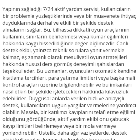
Yapının sağladığı 7/24 aktif yardım servisi, kullanıcıların
bir problemle yüzleştiklerinde veya bir muavenete ihtiyaç
duyduklarında derhal ve etkili bir şekilde destek
almalarını sağlar. Bu, bilhassa dikkatli oyun araçlarının
kullanımı, sınırların belirlenmesi veya kumar eğilimleri
hakkında kaygı hissedildiğinde değer biçilmezdir. Canlı
destek ekibi, yalnızca teknik sorulara yanıt vermekle
kalmaz, eş zamanlı olarak mesuliyetli oyun stratejileri
hakkında hususi ders görmüş deneyimli şahıslardan
teşekkül eder. Bu uzmanlar, oyuncuları otomatik kendine
kısıtlama tercihleri, para yatırma limitleri veya başka mali
kontrol araçları üzerine bilgilendirebilir ve bu imkanları
nasıl etkin bir şekilde işletecekleri hakkında kılavuzluk
edebilirler. Duygusal anlarda verilen hızlı ve anlayışlı
destek, kullanıcıların uygun yargılar vermelerine yardımcı
olabilir. Mesela, bir katılımcı kayıplarını telafi etme eğilimi
olduğunu gördüğünde, aktif yardım ekibi onu çabucak
kayıp limitleri belirlemeye veya bir mola vermeye
yönlendirebilir. Üstelik, daha ağır vaziyetlerde, destek
ekibi kullanıcıları kumar düşkünlüğü konusunda