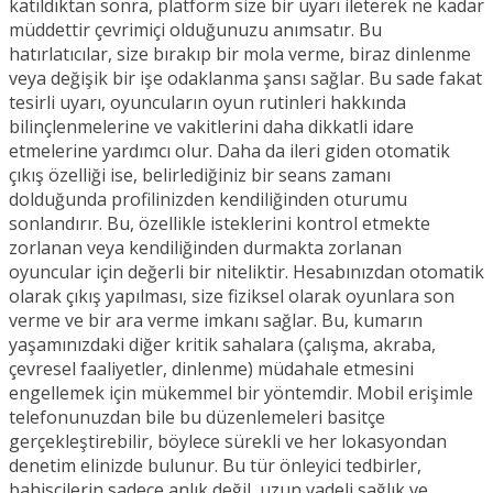
katıldıktan sonra, platform size bir uyarı ileterek ne kadar
müddettir çevrimiçi olduğunuzu anımsatır. Bu
hatırlatıcılar, size bırakıp bir mola verme, biraz dinlenme
veya değişik bir işe odaklanma şansı sağlar. Bu sade fakat
tesirli uyarı, oyuncuların oyun rutinleri hakkında
bilinçlenmelerine ve vakitlerini daha dikkatli idare
etmelerine yardımcı olur. Daha da ileri giden otomatik
çıkış özelliği ise, belirlediğiniz bir seans zamanı
dolduğunda profilinizden kendiliğinden oturumu
sonlandırır. Bu, özellikle isteklerini kontrol etmekte
zorlanan veya kendiliğinden durmakta zorlanan
oyuncular için değerli bir niteliktir. Hesabınızdan otomatik
olarak çıkış yapılması, size fiziksel olarak oyunlara son
verme ve bir ara verme imkanı sağlar. Bu, kumarın
yaşamınızdaki diğer kritik sahalara (çalışma, akraba,
çevresel faaliyetler, dinlenme) müdahale etmesini
engellemek için mükemmel bir yöntemdir. Mobil erişimle
telefonunuzdan bile bu düzenlemeleri basitçe
gerçekleştirebilir, böylece sürekli ve her lokasyondan
denetim elinizde bulunur. Bu tür önleyici tedbirler,
bahisçilerin sadece anlık değil, uzun vadeli sağlık ve