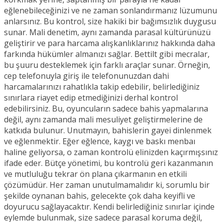
eğlenebileceğinizi ve ne zaman sonlandırmanız lüzumunu
anlarsınız. Bu kontrol, size hakiki bir bağımsızlık duygusu
sunar. Mali denetim, aynı zamanda parasal kültürünüzü
geliştirir ve para harcama alışkanlıklarınız hakkında daha
farkında hükümler almanızı sağlar. Bettilt gibi mecralar,
bu şuuru desteklemek için farklı araçlar sunar. Örneğin,
cep telefonuyla giriş ile telefonunuzdan dahi
harcamalarınızı rahatlıkla takip edebilir, belirlediğiniz
sınırlara riayet edip etmediğinizi derhal kontrol
edebilirsiniz. Bu, oyuncuların sadece bahis yapmalarına
değil, aynı zamanda mali mesuliyet geliştirmelerine de
katkıda bulunur. Unutmayın, bahislerin gayei dinlenmek
ve eğlenmektir. Eğer eğlence, kaygı ve baskı menbaı
haline geliyorsa, o zaman kontrolü elinizden kaçırmışsınız
ifade eder. Bütçe yönetimi, bu kontrolü geri kazanmanın
ve mutluluğu tekrar ön plana çıkarmanın en etkili
çözümüdür. Her zaman unutulmamalıdır ki, sorumlu bir
şekilde oynanan bahis, gelecekte çok daha keyifli ve
doyurucu sağlayacaktır. Kendi belirlediğiniz sınırlar içinde
eylemde bulunmak, size sadece parasal koruma değil,