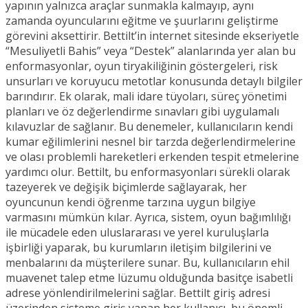
yapının yalnızca araçlar sunmakla kalmayıp, aynı
zamanda oyuncularını eğitme ve şuurlarını geliştirme
görevini aksettirir. Bettilt’in internet sitesinde ekseriyetle
“Mesuliyetli Bahis” veya “Destek” alanlarında yer alan bu
enformasyonlar, oyun tiryakiliğinin göstergeleri, risk
unsurları ve koruyucu metotlar konusunda detaylı bilgiler
barındırır. Ek olarak, mali idare tüyoları, süreç yönetimi
planları ve öz değerlendirme sınavları gibi uygulamalı
kılavuzlar de sağlanır. Bu denemeler, kullanıcıların kendi
kumar eğilimlerini nesnel bir tarzda değerlendirmelerine
ve olası problemli hareketleri erkenden tespit etmelerine
yardımcı olur. Bettilt, bu enformasyonları sürekli olarak
tazeyerek ve değişik biçimlerde sağlayarak, her
oyuncunun kendi öğrenme tarzına uygun bilgiye
varmasını mümkün kılar. Ayrıca, sistem, oyun bağımlılığı
ile mücadele eden uluslararası ve yerel kuruluşlarla
işbirliği yaparak, bu kurumların iletişim bilgilerini ve
menbalarını da müşterilere sunar. Bu, kullanıcıların ehil
muavenet talep etme lüzumu olduğunda basitçe isabetli
adrese yönlendirilmelerini sağlar. Bettilt giriş adresi