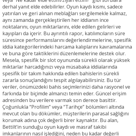
veya “Ne kadar elde ettim/ziyan ettim?” gibi sorulara
derhal yanıt elde edebilirler. Oyun kaydı kısmı, sadece
yatırılan ve geri alınan meblağları sergilemekle kalmaz,
aynı zamanda gerçekleştirilen her iddianın ince
noktalarını, oyun miktarlarını, elde edilen gelirleri ve
kayıpları da içerir. Bu ayrıntılı rapor, katılımcıların süre
süresince performanslarını değerlendirmelerine, spesifik
iddia kategorilerindeki harcama kalıplarını kavramalarına
ve buna göre taktiklerini düzenlemelerine destek olur.
Mesela, spesifik bir slot oyununda sürekli olarak yüksek
miktarlar harcadığınızı veya müsabaka iddialarında
spesifik bir takım hakkında edilen bahislerin sürekli
zararla sonuçlandığını tespit algılayabilirsiniz. Bu tür
veriler, önümüzdeki bahis seçimlerinizi daha rasyonel ve
farkında bir biçimde almanızı temin eder. Güncel erişim
adresinden bu verilere varmak son derece basittir.
Çoğunlukla “Profilim” veya “Tarihçe” bölümleri altında
mevcut olan bu dökümler, müşterilerin parasal sağlığını
korumak adına çok değerli birer kaynaktır. Bu alan,
Bettilt’in sunduğu oyun kaydı ve masraf takibi
imkanlarının nasıl işlediğini, neden bu kadar değerli