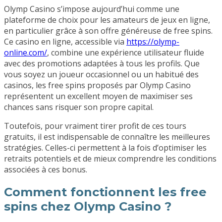
Olymp Casino s’impose aujourd’hui comme une
plateforme de choix pour les amateurs de jeux en ligne,
en particulier grâce à son offre généreuse de free spins.
Ce casino en ligne, accessible via
https://olymp-
online.com/
, combine une expérience utilisateur fluide
avec des promotions adaptées à tous les profils. Que
vous soyez un joueur occasionnel ou un habitué des
casinos, les free spins proposés par Olymp Casino
représentent un excellent moyen de maximiser ses
chances sans risquer son propre capital.
Toutefois, pour vraiment tirer profit de ces tours
gratuits, il est indispensable de connaître les meilleures
stratégies. Celles-ci permettent à la fois d’optimiser les
retraits potentiels et de mieux comprendre les conditions
associées à ces bonus.
Comment fonctionnent les free
spins chez Olymp Casino ?