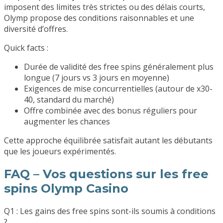
imposent des limites très strictes ou des délais courts,
Olymp propose des conditions raisonnables et une
diversité d’offres.
Quick facts :
Durée de validité des free spins généralement plus
longue (7 jours vs 3 jours en moyenne)
Exigences de mise concurrentielles (autour de x30-
40, standard du marché)
Offre combinée avec des bonus réguliers pour
augmenter les chances
Cette approche équilibrée satisfait autant les débutants
que les joueurs expérimentés.
FAQ – Vos questions sur les free
spins Olymp Casino
Q1 : Les gains des free spins sont-ils soumis à conditions
?