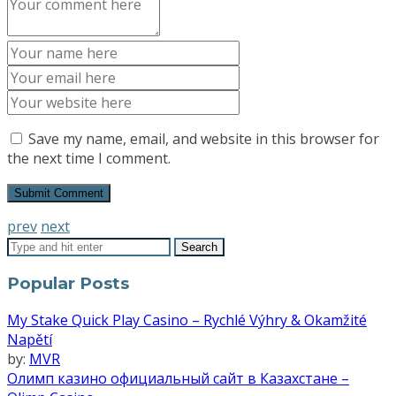
Save my name, email, and website in this browser for
the next time I comment.
prev
next
Popular Posts
My Stake Quick Play Casino – Rychlé Výhry & Okamžité
Napětí
by:
MVR
Олимп казино официальный сайт в Казахстане –