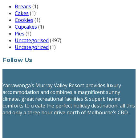
Breads
(1)
Cakes
(1)
Cookies
(1)
Cupcakes
(1)
Pies
(1)
Uncategorised
(497)
Uncategorized
(1)
Follow Us
About
Yarrawonga’s Murray Valley Resort provides luxury
accommodation and combines a magnificent sunny
climate, great recreational facilities & superb home
comforts to create the perfect holiday destination, all this
and only a three hour drive north of Melbourne’s CBD.
Subscribe