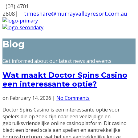
(03) 4701
2808
|
timeshare@murrayvalleyresort.com.au
Blog
Get informed about our latest news and events
Wat maakt Doctor Spins Casino
een interessante optie?
on
February 14, 2026
|
No Comments
Doctor Spins Casino is een interessante optie voor
spelers die op zoek zijn naar een veelzijdige en
gebruiksvriendelijke online casinoplatform. Dit casino
biedt een breed scala aan spellen en aantrekkelijke
bonusstructuren, wat het een aantrekkelijke keuze