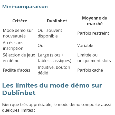
Mini-comparaison
Moyenne du
Critère
Dublinbet
marché
Mode démo sur
Oui, souvent
Parfois restreint
nouveautés
disponible
Accès sans
Oui
Variable
inscription
Sélection de jeux
Large (slots +
Limitée ou
en démo
tables classiques)
uniquement slots
Intuitive, bouton
Facilité d’accès
Parfois caché
dédié
Les limites du mode démo sur
Dublinbet
Bien que très appréciable, le mode démo comporte aussi
quelques limites :