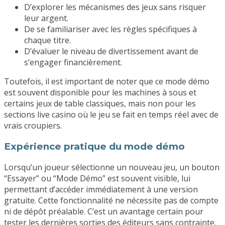
D’explorer les mécanismes des jeux sans risquer
leur argent.
De se familiariser avec les règles spécifiques à
chaque titre.
D’évaluer le niveau de divertissement avant de
s’engager financièrement.
Toutefois, il est important de noter que ce mode démo
est souvent disponible pour les machines à sous et
certains jeux de table classiques, mais non pour les
sections live casino où le jeu se fait en temps réel avec de
vrais croupiers.
Expérience pratique du mode démo
Lorsqu’un joueur sélectionne un nouveau jeu, un bouton
“Essayer” ou “Mode Démo” est souvent visible, lui
permettant d’accéder immédiatement à une version
gratuite. Cette fonctionnalité ne nécessite pas de compte
ni de dépôt préalable. C’est un avantage certain pour
tester les dernières sorties des éditeurs sans contrainte.