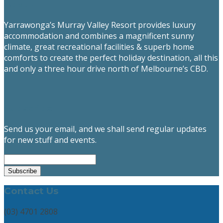
About
Yarrawonga’s Murray Valley Resort provides luxury
accommodation and combines a magnificent sunny
climate, great recreational facilities & superb home
comforts to create the perfect holiday destination, all this
and only a three hour drive north of Melbourne’s CBD.
Subscribe
Send us your email, and we shall send regular updates
for new stuff and events.
Contact Us
(03) 4701 2808