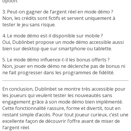
option.
3. Peut-on gagner de l’argent réel en mode démo ?
Non, les crédits sont fictifs et servent uniquement à
tester le jeu sans risque.
4. Le mode démo est-il disponible sur mobile ?
Oui, Dublinbet propose un mode démo accessible aussi
bien sur desktop que sur smartphone ou tablette.
5. Le mode démo influence-t-il les bonus offerts ?
Non, jouer en mode démo ne déclenche pas de bonus ni
ne fait progresser dans les programmes de fidélité.
En conclusion, Dublinbet se montre très accessible pour
les joueurs qui veulent tester les nouveautés sans
engagement grâce à son mode démo bien implémenté.
Cette fonctionnalité rassure, forme et divertit, tout en
restant simple d’accès. Pour tout joueur curieux, c’est une
excellente façon de découvrir l’offre avant de miser de
l’argent réel.