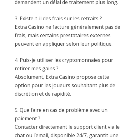
demandent un délai de traitement plus long.
3. Existe-t-il des frais sur les retraits ?
Extra Casino ne facture généralement pas de
frais, mais certains prestataires externes
peuvent en appliquer selon leur politique.
4. Puis-je utiliser les cryptomonnaies pour
retirer mes gains ?
Absolument, Extra Casino propose cette
option pour les joueurs souhaitant plus de
discrétion et de rapidité.
5. Que faire en cas de problème avec un
paiement ?
Contacter directement le support client via le
chat ou l’email, disponible 24/7, garantit une