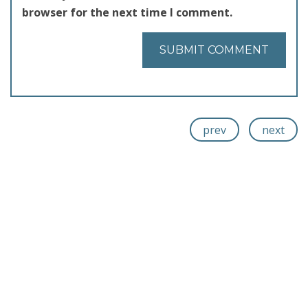
browser for the next time I comment.
prev
next
My Stake Quick Play Casino – Rychlé