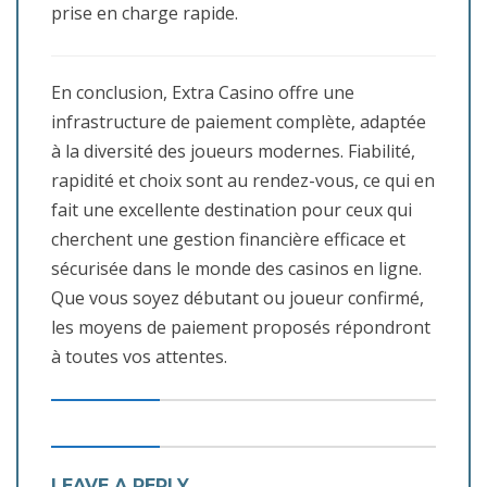
prise en charge rapide.
En conclusion, Extra Casino offre une
infrastructure de paiement complète, adaptée
à la diversité des joueurs modernes. Fiabilité,
rapidité et choix sont au rendez-vous, ce qui en
fait une excellente destination pour ceux qui
cherchent une gestion financière efficace et
sécurisée dans le monde des casinos en ligne.
Que vous soyez débutant ou joueur confirmé,
les moyens de paiement proposés répondront
à toutes vos attentes.
LEAVE A REPLY