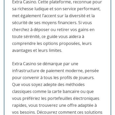
Extra Casino. Cette plateforme, reconnue pour
sa richesse ludique et son service performant,
met également l’accent sur la diversité et la
sécurité de ses moyens financiers. Si vous
cherchez à déposer ou retirer vos gains en
toute sérénité, ce guide vous aidera à
comprendre les options proposées, leurs
avantages et leurs limites.
Extra Casino se démarque par une
infrastructure de paiement moderne, pensée
pour convenir à tous les profils de joueurs.
Que vous soyez adepte des méthodes
classiques comme la carte bancaire ou que
vous préfériez les portefeuilles électroniques
rapides, vous trouverez une offre adaptée à
vos besoins. Découvrez comment ces solutions