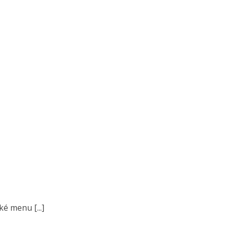
é menu [...]