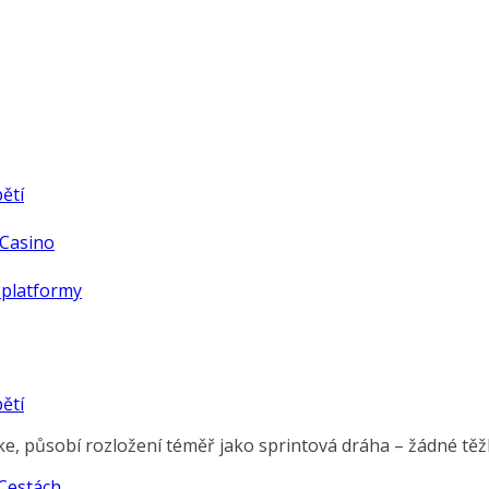
ětí
Casino
 platformy
ětí
ke, působí rozložení téměř jako sprintová dráha – žádné těžk
Cestách