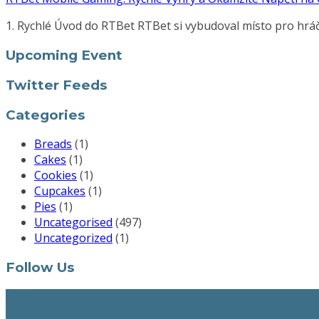
1. Rychlé Úvod do RTBet RTBet si vybudoval místo pro hráče
Upcoming Event
Twitter Feeds
Categories
Breads
(1)
Cakes
(1)
Cookies
(1)
Cupcakes
(1)
Pies
(1)
Uncategorised
(497)
Uncategorized
(1)
Follow Us
About