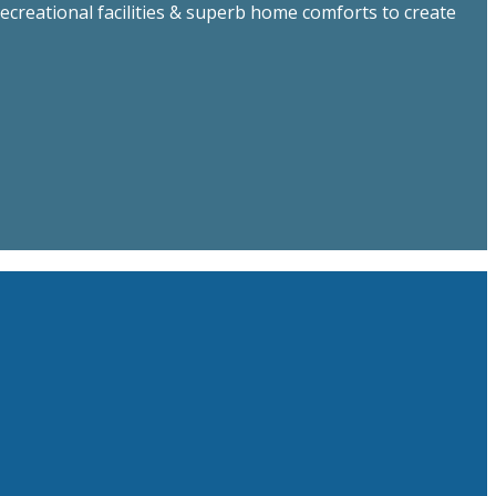
creational facilities & superb home comforts to create