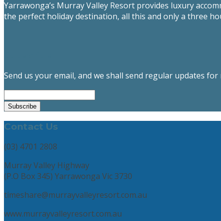
Yarrawonga’s Murray Valley Resort provides luxury accomm
the perfect holiday destination, all this and only a three 
Subscribe
Send us your email, and we shall send regular updates for 
Contact Us
(03) 4701 2808
Murray Valley Highway
(P.O Box 345) Yarrawonga Vic 3730
timeshare@murrayvalleyresort.com.au
www.murrayvalleyresort.com.au