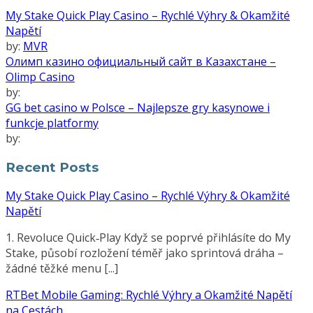
My Stake Quick Play Casino – Rychlé Výhry & Okamžité
Napětí
by:
MVR
Олимп казино официальный сайт в Казахстане –
Olimp Casino
by:
GG bet casino w Polsce – Najlepsze gry kasynowe i
funkcje platformy
by:
Recent Posts
My Stake Quick Play Casino – Rychlé Výhry & Okamžité
Napětí
1. Revoluce Quick‑Play Když se poprvé přihlásíte do My
Stake, působí rozložení téměř jako sprintová dráha –
žádné těžké menu [...]
RTBet Mobile Gaming: Rychlé Výhry a Okamžité Napětí
na Cestách