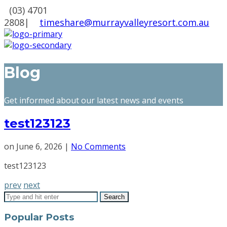
(03) 4701
2808
|
timeshare@murrayvalleyresort.com.au
Blog
Get informed about our latest news and events
test123123
on
June 6, 2026
|
No Comments
test123123
prev
next
Popular Posts