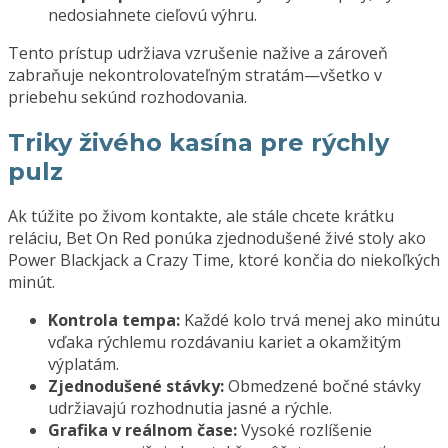
nedosiahnete cieľovú výhru.
Tento prístup udržiava vzrušenie nažive a zároveň
zabraňuje nekontrolovateľným stratám—všetko v
priebehu sekúnd rozhodovania.
Triky živého kasína pre rýchly
pulz
Ak túžite po živom kontakte, ale stále chcete krátku
reláciu, Bet On Red ponúka zjednodušené živé stoly ako
Power Blackjack a Crazy Time, ktoré končia do niekoľkých
minút.
Kontrola tempa:
Každé kolo trvá menej ako minútu
vďaka rýchlemu rozdávaniu kariet a okamžitým
výplatám.
Zjednodušené stávky:
Obmedzené bočné stávky
udržiavajú rozhodnutia jasné a rýchle.
Grafika v reálnom čase:
Vysoké rozlíšenie