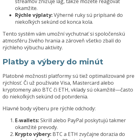
streamov znižuje lag, takže môžete reagovať
okamžite.
Rýchle výplaty:
Výherné ruky sú pripísané do
niekoľkých sekúnd od konca kola.
Tento systém vám umožní vychutnať si spoločenskú
atmosféru živého hrania a zároveň všetko zbalí do
rýchleho výbuchu aktivity.
Platby a výbery do minút
Platobné možnosti platformy sú tiež optimalizované pre
rýchlosť. Či už používate Visa, Mastercard alebo
kryptomeny ako BTC či ETH, vklady sú okamžité—často
do niekoľkých sekúnd od potvrdenia.
Hlavné body výberu pre rýchle odchody:
E‑wallets:
Skrill alebo PayPal poskytujú takmer
okamžité prevody.
Krypto výbery:
BTC a ETH zvyčajne dorazia do