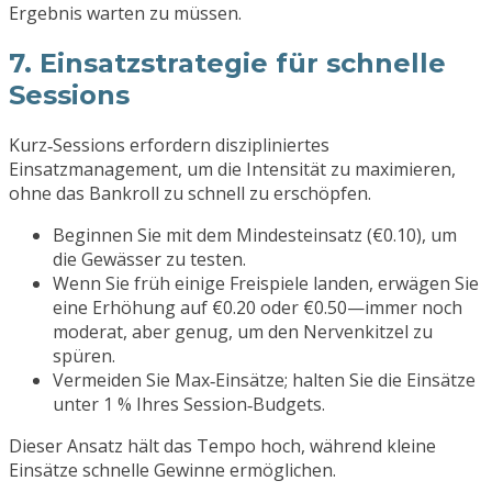
Ergebnis warten zu müssen.
7. Einsatzstrategie für schnelle
Sessions
Kurz‑Sessions erfordern diszipliniertes
Einsatzmanagement, um die Intensität zu maximieren,
ohne das Bankroll zu schnell zu erschöpfen.
Beginnen Sie mit dem Mindesteinsatz (€0.10), um
die Gewässer zu testen.
Wenn Sie früh einige Freispiele landen, erwägen Sie
eine Erhöhung auf €0.20 oder €0.50—immer noch
moderat, aber genug, um den Nervenkitzel zu
spüren.
Vermeiden Sie Max‑Einsätze; halten Sie die Einsätze
unter 1 % Ihres Session‑Budgets.
Dieser Ansatz hält das Tempo hoch, während kleine
Einsätze schnelle Gewinne ermöglichen.