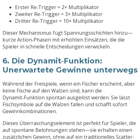
Erster Re‑Trigger = 2× Multiplikator
Zweiter Re‑Trigger = 3× Multiplikator
Dritter Re‑Trigger = 10× Multiplikator
Dieser Mechanismus fügt Spannungsschichten hinzu—
kurze Action‑Phasen mit erhöhten Einsätzen, die die
Spieler in schnelle Entscheidungen verwickeln.
6. Die Dynamit‑Funktion:
Unerwartete Gewinne unterwegs
Während der Freispiele, wenn ein Fischer erscheint, aber
keine Fische auf den Walzen sind, kann die
Dynamit‑Funktion spontan ausgelöst werden. Sie lässt
Fischsymbole auf die Walzen fallen und schafft sofort
Gewinnkombinationen.
Dieses Überraschungselement ist perfekt für Spieler, die
auf spontane Belohnungen stehen—sie erhalten einen
zusätzlichen Gewinn, ohne auf ein traditionelles Scatter-