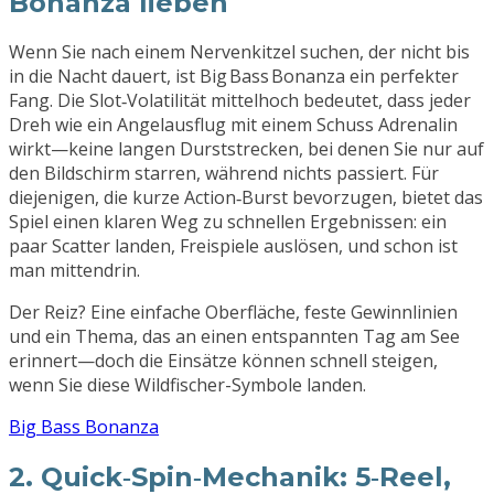
Bonanza lieben
Wenn Sie nach einem Nervenkitzel suchen, der nicht bis
in die Nacht dauert, ist Big Bass Bonanza ein perfekter
Fang. Die Slot‑Volatilität mittelhoch bedeutet, dass jeder
Dreh wie ein Angelausflug mit einem Schuss Adrenalin
wirkt—keine langen Durststrecken, bei denen Sie nur auf
den Bildschirm starren, während nichts passiert. Für
diejenigen, die kurze Action‑Burst bevorzugen, bietet das
Spiel einen klaren Weg zu schnellen Ergebnissen: ein
paar Scatter landen, Freispiele auslösen, und schon ist
man mittendrin.
Der Reiz? Eine einfache Oberfläche, feste Gewinnlinien
und ein Thema, das an einen entspannten Tag am See
erinnert—doch die Einsätze können schnell steigen,
wenn Sie diese Wildfischer-Symbole landen.
Big Bass Bonanza
2. Quick‑Spin‑Mechanik: 5‑Reel,