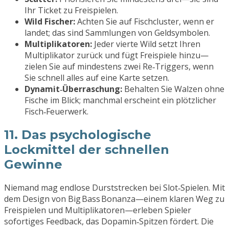
Ihr Ticket zu Freispielen.
Wild Fischer:
Achten Sie auf Fischcluster, wenn er
landet; das sind Sammlungen von Geldsymbolen.
Multiplikatoren:
Jeder vierte Wild setzt Ihren
Multiplikator zurück und fügt Freispiele hinzu—
zielen Sie auf mindestens zwei Re‑Triggers, wenn
Sie schnell alles auf eine Karte setzen.
Dynamit‑Überraschung:
Behalten Sie Walzen ohne
Fische im Blick; manchmal erscheint ein plötzlicher
Fisch‑Feuerwerk.
11. Das psychologische
Lockmittel der schnellen
Gewinne
Niemand mag endlose Durststrecken bei Slot‑Spielen. Mit
dem Design von Big Bass Bonanza—einem klaren Weg zu
Freispielen und Multiplikatoren—erleben Spieler
sofortiges Feedback, das Dopamin‑Spitzen fördert. Die