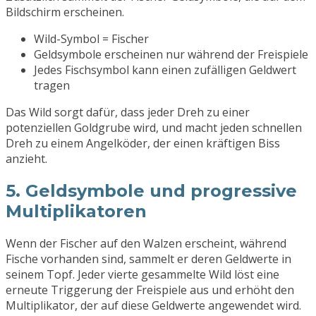
Bildschirm erscheinen.
Wild-Symbol = Fischer
Geldsymbole erscheinen nur während der Freispiele
Jedes Fischsymbol kann einen zufälligen Geldwert
tragen
Das Wild sorgt dafür, dass jeder Dreh zu einer
potenziellen Goldgrube wird, und macht jeden schnellen
Dreh zu einem Angelköder, der einen kräftigen Biss
anzieht.
5. Geldsymbole und progressive
Multiplikatoren
Wenn der Fischer auf den Walzen erscheint, während
Fische vorhanden sind, sammelt er deren Geldwerte in
seinem Topf. Jeder vierte gesammelte Wild löst eine
erneute Triggerung der Freispiele aus und erhöht den
Multiplikator, der auf diese Geldwerte angewendet wird.