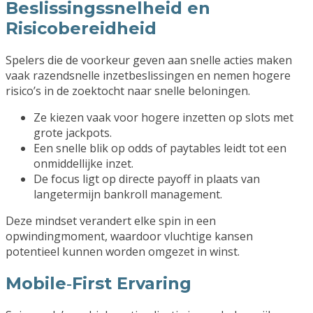
Beslissingssnelheid en
Risicobereidheid
Spelers die de voorkeur geven aan snelle acties maken
vaak razendsnelle inzetbeslissingen en nemen hogere
risico’s in de zoektocht naar snelle beloningen.
Ze kiezen vaak voor hogere inzetten op slots met
grote jackpots.
Een snelle blik op odds of paytables leidt tot een
onmiddellijke inzet.
De focus ligt op directe payoff in plaats van
langetermijn bankroll management.
Deze mindset verandert elke spin in een
opwindingmoment, waardoor vluchtige kansen
potentieel kunnen worden omgezet in winst.
Mobile‑First Ervaring