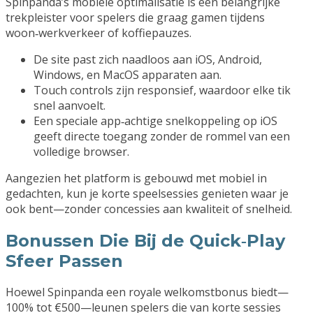
Spinpanda’s mobiele optimalisatie is een belangrijke
trekpleister voor spelers die graag gamen tijdens
woon‑werkverkeer of koffiepauzes.
De site past zich naadloos aan iOS, Android,
Windows, en MacOS apparaten aan.
Touch controls zijn responsief, waardoor elke tik
snel aanvoelt.
Een speciale app‑achtige snelkoppeling op iOS
geeft directe toegang zonder de rommel van een
volledige browser.
Aangezien het platform is gebouwd met mobiel in
gedachten, kun je korte speelsessies genieten waar je
ook bent—zonder concessies aan kwaliteit of snelheid.
Bonussen Die Bij de Quick‑Play
Sfeer Passen
Hoewel Spinpanda een royale welkomstbonus biedt—
100% tot €500—leunen spelers die van korte sessies