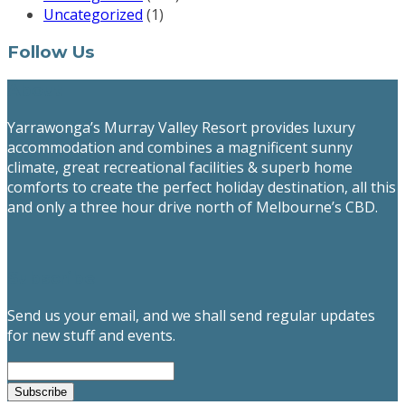
Uncategorized
(1)
Follow Us
About
Yarrawonga’s Murray Valley Resort provides luxury
accommodation and combines a magnificent sunny
climate, great recreational facilities & superb home
comforts to create the perfect holiday destination, all this
and only a three hour drive north of Melbourne’s CBD.
Subscribe
Send us your email, and we shall send regular updates
for new stuff and events.