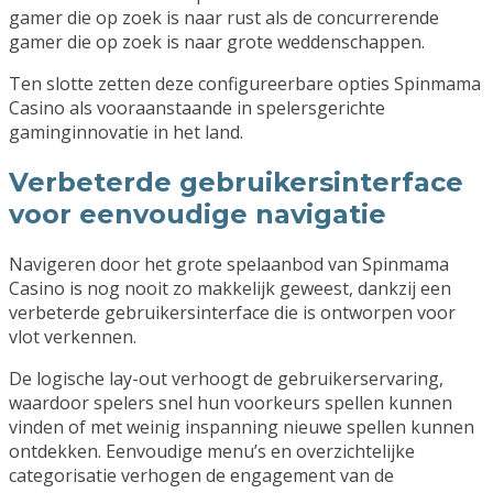
gamer die op zoek is naar rust als de concurrerende
gamer die op zoek is naar grote weddenschappen.
Ten slotte zetten deze configureerbare opties Spinmama
Casino als vooraanstaande in spelersgerichte
gaminginnovatie in het land.
Verbeterde gebruikersinterface
voor eenvoudige navigatie
Navigeren door het grote spelaanbod van Spinmama
Casino is nog nooit zo makkelijk geweest, dankzij een
verbeterde gebruikersinterface die is ontworpen voor
vlot verkennen.
De logische lay-out verhoogt de gebruikerservaring,
waardoor spelers snel hun voorkeurs spellen kunnen
vinden of met weinig inspanning nieuwe spellen kunnen
ontdekken. Eenvoudige menu’s en overzichtelijke
categorisatie verhogen de engagement van de