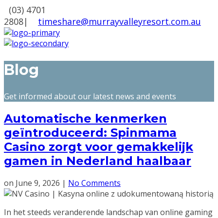
(03) 4701
2808
|
timeshare@murrayvalleyresort.com.au
Blog
Get informed about our latest news and events
Automatische kenmerken
geïntroduceerd: Spinmama
Casino zorgt voor gemakkelijk
gamen in Nederland haalbaar
on
June 9, 2026
|
No Comments
In het steeds veranderende landschap van online gaming