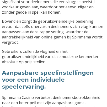
significant voor deelnemers die een vlugge speelstijl
voorkeur geven aan, waardoor het eenvoudiger en
zonder gedoe in spel kan komen.
Bovendien zorgt de gebruiksvriendelijke bediening
ervoor dat zelfs onervaren deelnemers zich vlug kunnen
aanpassen aan deze rappe setting, waardoor de
aantrekkelijkheid van online gamen bij Spinmama wordt
vergroot.
Gebruikers zullen de vlugheid en het
gebruiksvriendelijkheid van deze moderne kenmerken
absoluut op prijs stellen.
Aanpasbare speelinstellingen
voor een individuele
speelervaring.
Spinmama Casino verbetert deelnemersbetrokkenheid
naar een beter peil met zijn aanpasbare game-