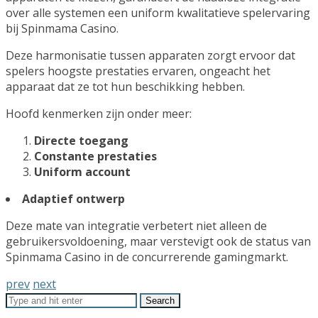
over alle systemen een uniform kwalitatieve spelervaring
bij Spinmama Casino.
Deze harmonisatie tussen apparaten zorgt ervoor dat
spelers hoogste prestaties ervaren, ongeacht het
apparaat dat ze tot hun beschikking hebben.
Hoofd kenmerken zijn onder meer:
Directe toegang
Constante prestaties
Uniform account
Adaptief ontwerp
Deze mate van integratie verbetert niet alleen de
gebruikersvoldoening, maar verstevigt ook de status van
Spinmama Casino in de concurrerende gamingmarkt.
prev
next