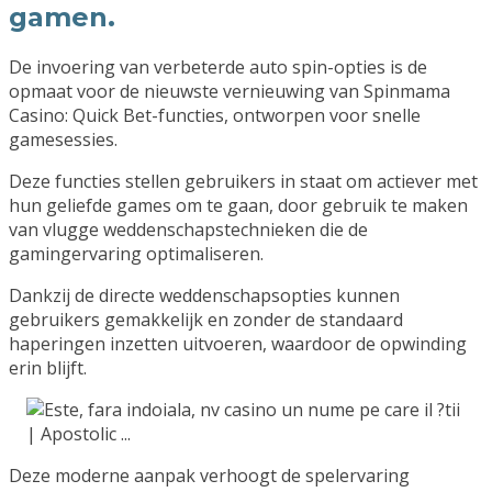
gamen.
De invoering van verbeterde auto spin-opties is de
opmaat voor de nieuwste vernieuwing van Spinmama
Casino: Quick Bet-functies, ontworpen voor snelle
gamesessies.
Deze functies stellen gebruikers in staat om actiever met
hun geliefde games om te gaan, door gebruik te maken
van vlugge weddenschapstechnieken die de
gamingervaring optimaliseren.
Dankzij de directe weddenschapsopties kunnen
gebruikers gemakkelijk en zonder de standaard
haperingen inzetten uitvoeren, waardoor de opwinding
erin blijft.
Deze moderne aanpak verhoogt de spelervaring