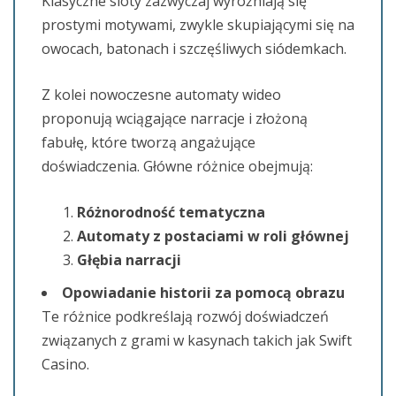
Klasyczne sloty zazwyczaj wyróżniają się
prostymi motywami, zwykle skupiającymi się na
owocach, batonach i szczęśliwych siódemkach.
Z kolei nowoczesne automaty wideo
proponują wciągające narracje i złożoną
fabułę, które tworzą angażujące
doświadczenia. Główne różnice obejmują:
Różnorodność tematyczna
Automaty z postaciami w roli głównej
Głębia narracji
Opowiadanie historii za pomocą obrazu
Te różnice podkreślają rozwój doświadczeń
związanych z grami w kasynach takich jak Swift
Casino.