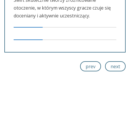
Swift skutecznie tworzy zróżnicowane
otoczenie, w którym wszyscy gracze czuje się
doceniany i aktywnie uczestniczący.
prev
next