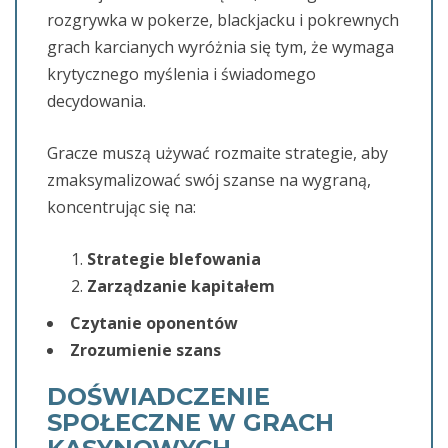
rozgrywka w pokerze, blackjacku i pokrewnych
grach karcianych wyróżnia się tym, że wymaga
krytycznego myślenia i świadomego
decydowania.
Gracze muszą używać rozmaite strategie, aby
zmaksymalizować swój szanse na wygraną,
koncentrując się na:
Strategie blefowania
Zarządzanie kapitałem
Czytanie oponentów
Zrozumienie szans
DOŚWIADCZENIE
SPOŁECZNE W GRACH