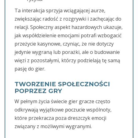
Ta interakcja sprzyja wciągającej aurze,
zwiększając radość z rozgrywki i zachęcając do
relacji. Społeczny aspekt hazardowych ukazuje,
jak współdzielenie emocjami potrafi wzbogacić
przeżycie kasynowe, czyniąc, że nie dotyczy
jedynie wygraną lub porażki, ale o budowanie
więzi z pozostałymi, którzy podzielają tę samą
pasję do gier.
TWORZENIE SPOŁECZNOŚCI
POPRZEZ GRY
W pełnym życia świecie gier gracze często
odkrywają wyjątkowe
poczucie
wspólnoty,
które przekracza poza dreszczyk emocji
związany z możliwymi wygranymi.