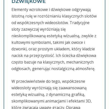
DŹWIĘKOWE
Elementy wzrokowe i dźwiękowe odgrywają
istotną rolę w rozróżnianiu klasycznych slotów
od współczesnych wideoslotów. Tradycyjne
sloty zazwyczaj wyróżniają się
nieskomplikowaną estetyką wizualną, zwykle z
kultowymi symbolami, takimi jak owoce i
dzwonki, oraz prostym układem, który kładzie
nacisk na przejrzystość. Ich ścieżka dźwiękowa
często bazuje na klasycznych, mechanicznych
odgłosach, generując nostalgiczną atmosferę.
W przeciwieństwie do tego, współczesne
wideosloty wyróżniają się zaawansowaną
estetyką wizualną, z dynamiczną grafiką,
skomplikowanymi animacjami i efektami 3D,
które zwracają uwagę graczy. Oprawa