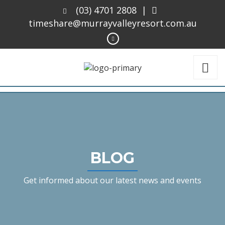
(03) 4701 2808
|
timeshare@murrayvalleyresort.com.au
BLOG
Get informed about our latest news and events