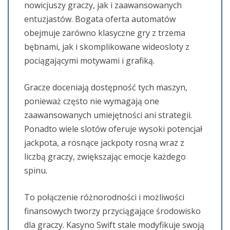
nowicjuszy graczy, jak i zaawansowanych
entuzjastów. Bogata oferta automatów
obejmuje zarówno klasyczne gry z trzema
bębnami, jak i skomplikowane wideosloty z
pociągającymi motywami i grafiką.
Gracze doceniają dostępność tych maszyn,
ponieważ często nie wymagają one
zaawansowanych umiejętności ani strategii.
Ponadto wiele slotów oferuje wysoki potencjał
jackpota, a rosnące jackpoty rosną wraz z
liczbą graczy, zwiększając emocje każdego
spinu.
To połączenie różnorodności i możliwości
finansowych tworzy przyciągające środowisko
dla graczy. Kasyno Swift stale modyfikuje swoją