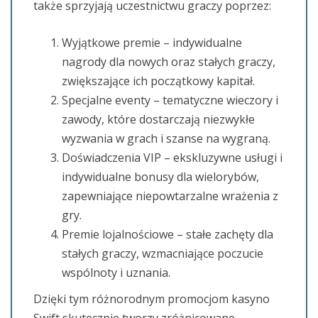
także sprzyjają uczestnictwu graczy poprzez:
Wyjątkowe premie – indywidualne
nagrody dla nowych oraz stałych graczy,
zwiększające ich początkowy kapitał.
Specjalne eventy – tematyczne wieczory i
zawody, które dostarczają niezwykłe
wyzwania w grach i szanse na wygraną.
Doświadczenia VIP – ekskluzywne usługi i
indywidualne bonusy dla wielorybów,
zapewniające niepowtarzalne wrażenia z
gry.
Premie lojalnościowe – stałe zachęty dla
stałych graczy, wzmacniające poczucie
wspólnoty i uznania.
Dzięki tym różnorodnym promocjom kasyno