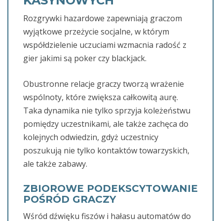
KASYNOWYCH
Rozgrywki hazardowe zapewniają graczom
wyjątkowe przeżycie socjalne, w którym
współdzielenie uczuciami wzmacnia radość z
gier jakimi są poker czy blackjack.
Obustronne relacje graczy tworzą wrażenie
wspólnoty, które zwiększa całkowitą aurę.
Taka dynamika nie tylko sprzyja koleżeństwu
pomiędzy uczestnikami, ale także zachęca do
kolejnych odwiedzin, gdyż uczestnicy
poszukują nie tylko kontaktów towarzyskich,
ale także zabawy.
ZBIOROWE PODEKSCYTOWANIE
POŚRÓD GRACZY
Wśród dźwięku fiszów i hałasu automatów do