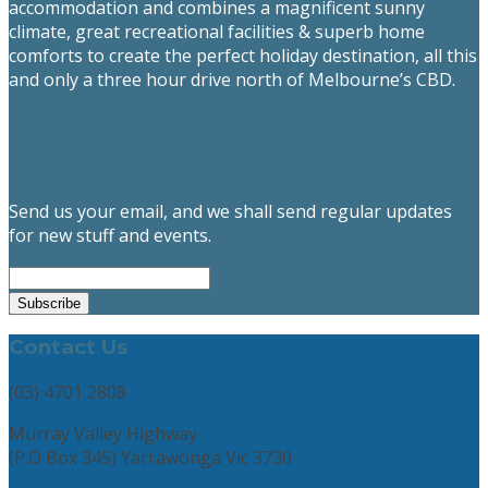
accommodation and combines a magnificent sunny
climate, great recreational facilities & superb home
comforts to create the perfect holiday destination, all this
and only a three hour drive north of Melbourne’s CBD.
Subscribe
Send us your email, and we shall send regular updates
for new stuff and events.
Contact Us
(03) 4701 2808
Murray Valley Highway
(P.O Box 345) Yarrawonga Vic 3730