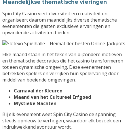
Maandelijkse thematische vieringen
Spin City Casino viert diversiteit en creativiteit en
organiseert daarom maandelijks diverse thematische
evenementen die gasten exclusieve ervaringen en
opwindende activiteiten bieden.
Elke maand staan in het teken van bijzondere motieven
en thematische decoraties die het casino transformeren
tot een dynamische omgeving. Deze evenementen
betrekken spelers en verrijken hun spelervaring door
middel van boeiende omgevingen.
Carnaval der Kleuren
Maand van het Cultureel Erfgoed
Mystieke Nachten
Bij elk evenement weet Spin City Casino de spanning
steeds opnieuw te verhogen, waardoor elk bezoek een
indrukwekkend avontuur wordt.