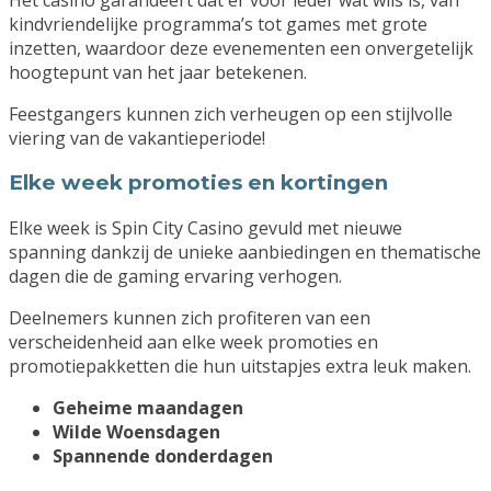
kindvriendelijke programma’s tot games met grote
inzetten, waardoor deze evenementen een onvergetelijk
hoogtepunt van het jaar betekenen.
Feestgangers kunnen zich verheugen op een stijlvolle
viering van de vakantieperiode!
Elke week promoties en kortingen
Elke week is Spin City Casino gevuld met nieuwe
spanning dankzij de unieke aanbiedingen en thematische
dagen die de gaming ervaring verhogen.
Deelnemers kunnen zich profiteren van een
verscheidenheid aan elke week promoties en
promotiepakketten die hun uitstapjes extra leuk maken.
Geheime maandagen
Wilde Woensdagen
Spannende donderdagen