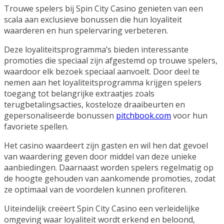
Trouwe spelers bij Spin City Casino genieten van een
scala aan exclusieve bonussen die hun loyaliteit
waarderen en hun spelervaring verbeteren.
Deze loyaliteitsprogramma’s bieden interessante
promoties die speciaal zijn afgestemd op trouwe spelers,
waardoor elk bezoek speciaal aanvoelt. Door deel te
nemen aan het loyaliteitsprogramma krijgen spelers
toegang tot belangrijke extraatjes zoals
terugbetalingsacties, kosteloze draaibeurten en
gepersonaliseerde bonussen
pitchbook.com
voor hun
favoriete spellen.
Het casino waardeert zijn gasten en wil hen dat gevoel
van waardering geven door middel van deze unieke
aanbiedingen. Daarnaast worden spelers regelmatig op
de hoogte gehouden van aankomende promoties, zodat
ze optimaal van de voordelen kunnen profiteren.
Uiteindelijk creëert Spin City Casino een verleidelijke
omgeving waar loyaliteit wordt erkend en beloond,