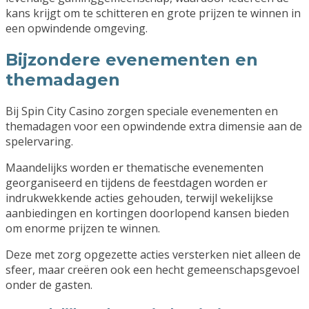
kans krijgt om te schitteren en grote prijzen te winnen in
een opwindende omgeving.
Bijzondere evenementen en
themadagen
Bij Spin City Casino zorgen speciale evenementen en
themadagen voor een opwindende extra dimensie aan de
spelervaring.
Maandelijks worden er thematische evenementen
georganiseerd en tijdens de feestdagen worden er
indrukwekkende acties gehouden, terwijl wekelijkse
aanbiedingen en kortingen doorlopend kansen bieden
om enorme prijzen te winnen.
Deze met zorg opgezette acties versterken niet alleen de
sfeer, maar creëren ook een hecht gemeenschapsgevoel
onder de gasten.