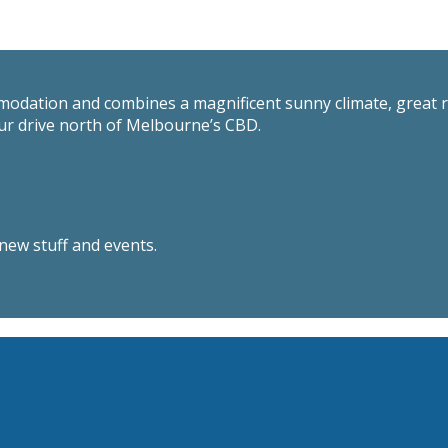
odation and combines a magnificent sunny climate, great re
hour drive north of Melbourne’s CBD.
new stuff and events.