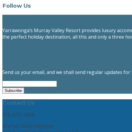
Follow Us
About
Yarrawonga’s Murray Valley Resort provides luxury accomm
the perfect holiday destination, all this and only a three 
Subscribe
Send us your email, and we shall send regular updates for 
Contact Us
(03) 4701 2808
Murray Valley Highway