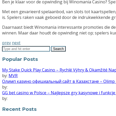
Ben je klaar voor de opwinding bij Winomania Casino? Spe
Met een gevarieerd spelaanbod, van slots tot kaartspellen
is. Spelers raken vaak geboeid door de indrukwekkende gr
Daarnaast biedt Winomania interessante promoties die de 
winnen. Maar daar houdt de opwinding niet op; spelers ku
prev
next
Popular Posts
My Stake Quick Play Casino – Rychlé Výhry & Okamžité Nap
by:
MVR
Олимп казино официальный сайт в Казахстане – Olimp 
by:
GG bet casino w Polsce – Najlepsze gry kasynowe i funkcje
by:
Recent Posts