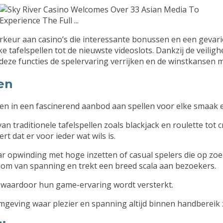
rkeur aan casino’s die interessante bonussen en een gevar
e tafelspellen tot de nieuwste videoslots. Dankzij de veili
ze functies de spelervaring verrijken en de winstkansen 
en
zen in een fascinerend aanbod aan spellen voor elke smaak 
n traditionele tafelspellen zoals blackjack en roulette tot cr
t dat er voor ieder wat wils is.
r opwinding met hoge inzetten of casual spelers die op zoek
oom van spanning en trekt een breed scala aan bezoekers.
, waardoor hun game-ervaring wordt versterkt.
geving waar plezier en spanning altijd binnen handbereik z