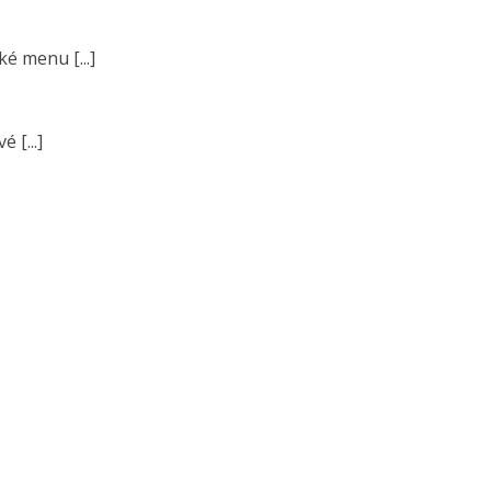
é menu [...]
 [...]