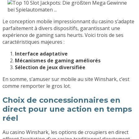
Le conception mobile impressionnant du casino s’adapte
parfaitement à divers dispositifs, garantissant une
expérience de gaming sans heurts. Voici trois de ses
caractéristiques majeures :
Interface adaptative
Mécanismes de gaming améliorés
Sélection de jeux diversifiée
En somme, s’amuser sur mobile au site Winshark, c’est
comme remporter le gros lot.
Choix de concessionnaires en
direct pour une action en temps
réel
Au casino Winshark, les options de croupiers en direct
offrent l’excitation d’un casino traditionnel directement