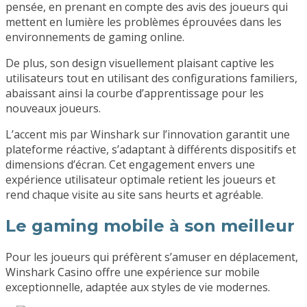
pensée, en prenant en compte des avis des joueurs qui
mettent en lumière les problèmes éprouvées dans les
environnements de gaming online.
De plus, son design visuellement plaisant captive les
utilisateurs tout en utilisant des configurations familiers,
abaissant ainsi la courbe d’apprentissage pour les
nouveaux joueurs.
L’accent mis par Winshark sur l’innovation garantit une
plateforme réactive, s’adaptant à différents dispositifs et
dimensions d’écran. Cet engagement envers une
expérience utilisateur optimale retient les joueurs et
rend chaque visite au site sans heurts et agréable.
Le gaming mobile à son meilleur
Pour les joueurs qui préfèrent s’amuser en déplacement,
Winshark Casino offre une expérience sur mobile
exceptionnelle, adaptée aux styles de vie modernes.