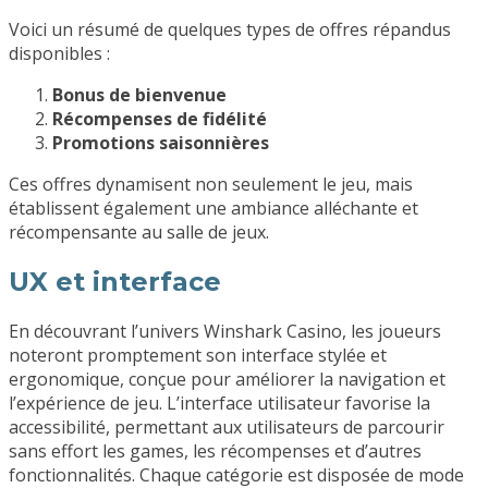
Voici un résumé de quelques types de offres répandus
disponibles :
Bonus de bienvenue
Récompenses de fidélité
Promotions saisonnières
Ces offres dynamisent non seulement le jeu, mais
établissent également une ambiance alléchante et
récompensante au salle de jeux.
UX et interface
En découvrant l’univers Winshark Casino, les joueurs
noteront promptement son interface stylée et
ergonomique, conçue pour améliorer la navigation et
l’expérience de jeu. L’interface utilisateur favorise la
accessibilité, permettant aux utilisateurs de parcourir
sans effort les games, les récompenses et d’autres
fonctionnalités. Chaque catégorie est disposée de mode