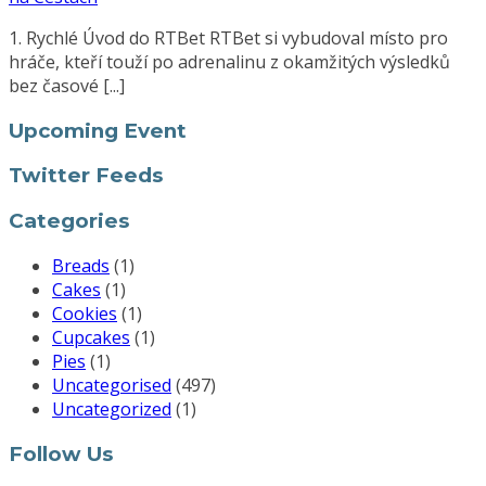
1. Rychlé Úvod do RTBet RTBet si vybudoval místo pro
hráče, kteří touží po adrenalinu z okamžitých výsledků
bez časové [...]
Upcoming Event
Twitter Feeds
Categories
Breads
(1)
Cakes
(1)
Cookies
(1)
Cupcakes
(1)
Pies
(1)
Uncategorised
(497)
Uncategorized
(1)
Follow Us