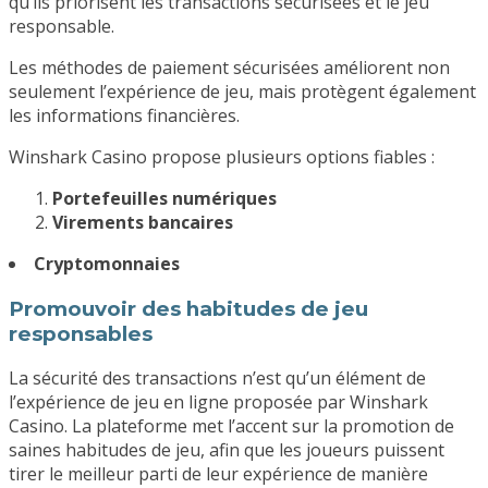
qu’ils priorisent les transactions sécurisées et le jeu
responsable.
Les méthodes de paiement sécurisées améliorent non
seulement l’expérience de jeu, mais protègent également
les informations financières.
Winshark Casino propose plusieurs options fiables :
Portefeuilles numériques
Virements bancaires
Cryptomonnaies
Promouvoir des habitudes de jeu
responsables
La sécurité des transactions n’est qu’un élément de
l’expérience de jeu en ligne proposée par Winshark
Casino. La plateforme met l’accent sur la promotion de
saines habitudes de jeu, afin que les joueurs puissent
tirer le meilleur parti de leur expérience de manière