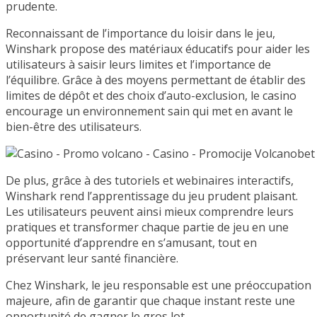
prudente.
Reconnaissant de l’importance du loisir dans le jeu,
Winshark propose des matériaux éducatifs pour aider les
utilisateurs à saisir leurs limites et l’importance de
l’équilibre. Grâce à des moyens permettant de établir des
limites de dépôt et des choix d’auto-exclusion, le casino
encourage un environnement sain qui met en avant le
bien-être des utilisateurs.
De plus, grâce à des tutoriels et webinaires interactifs,
Winshark rend l’apprentissage du jeu prudent plaisant.
Les utilisateurs peuvent ainsi mieux comprendre leurs
pratiques et transformer chaque partie de jeu en une
opportunité d’apprendre en s’amusant, tout en
préservant leur santé financière.
Chez Winshark, le jeu responsable est une préoccupation
majeure, afin de garantir que chaque instant reste une
opportunité de gagner le gros lot.