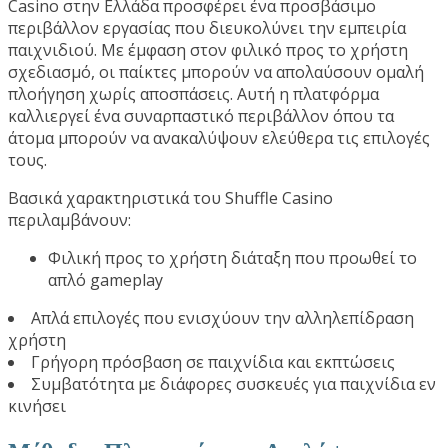
Casino στην Ελλάδα προσφέρει ένα προσβάσιμο
περιβάλλον εργασίας που διευκολύνει την εμπειρία
παιχνιδιού. Με έμφαση στον φιλικό προς το χρήστη
σχεδιασμό, οι παίκτες μπορούν να απολαύσουν ομαλή
πλοήγηση χωρίς αποσπάσεις. Αυτή η πλατφόρμα
καλλιεργεί ένα συναρπαστικό περιβάλλον όπου τα
άτομα μπορούν να ανακαλύψουν ελεύθερα τις επιλογές
τους.
Βασικά χαρακτηριστικά του Shuffle Casino
περιλαμβάνουν:
Φιλική προς το χρήστη διάταξη που προωθεί το
απλό gameplay
Απλά επιλογές που ενισχύουν την αλληλεπίδραση
χρήστη
Γρήγορη πρόσβαση σε παιχνίδια και εκπτώσεις
Συμβατότητα με διάφορες συσκευές για παιχνίδια εν
κινήσει