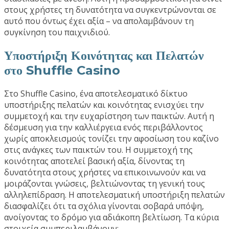
στους χρήστες τη δυνατότητα να συγκεντρώνονται σε
αυτό που όντως έχει αξία – να απολαμβάνουν τη
συγκίνηση του παιχνιδιού.
Υποστήριξη Κοινότητας και Πελατών
στο Shuffle Casino
Στο Shuffle Casino, ένα αποτελεσματικό δίκτυο
υποστήριξης πελατών και κοινότητας ενισχύει την
συμμετοχή και την ευχαρίστηση των παικτών. Αυτή η
δέσμευση για την καλλιέργεια ενός περιβάλλοντος
χωρίς αποκλεισμούς τονίζει την αφοσίωση του καζίνο
στις ανάγκες των παικτών του. Η συμμετοχή της
κοινότητας αποτελεί βασική αξία, δίνοντας τη
δυνατότητα στους χρήστες να επικοινωνούν και να
μοιράζονται γνώσεις, βελτιώνοντας τη γενική τους
αλληλεπίδραση. Η αποτελεσματική υποστήριξη πελατών
διασφαλίζει ότι τα σχόλια γίνονται σοβαρά υπόψη,
ανοίγοντας το δρόμο για αδιάκοπη βελτίωση. Τα κύρια
στοιχεία συμπεριλαμβάνουν: