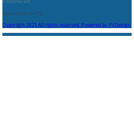
Follow us
[aps-social id="2"]
Copyright 2023 All rights reserved. Powered by PVDesign