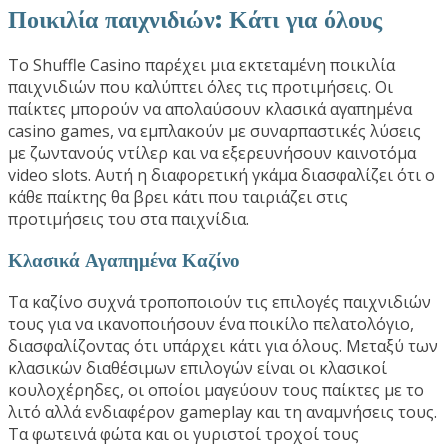
Ποικιλία παιχνιδιών: Κάτι για όλους
Το Shuffle Casino παρέχει μια εκτεταμένη ποικιλία
παιχνιδιών που καλύπτει όλες τις προτιμήσεις. Οι
παίκτες μπορούν να απολαύσουν κλασικά αγαπημένα
casino games, να εμπλακούν με συναρπαστικές λύσεις
με ζωντανούς ντίλερ και να εξερευνήσουν καινοτόμα
video slots. Αυτή η διαφορετική γκάμα διασφαλίζει ότι ο
κάθε παίκτης θα βρει κάτι που ταιριάζει στις
προτιμήσεις του στα παιχνίδια.
Κλασικά Αγαπημένα Καζίνο
Τα καζίνο συχνά τροποποιούν τις επιλογές παιχνιδιών
τους για να ικανοποιήσουν ένα ποικίλο πελατολόγιο,
διασφαλίζοντας ότι υπάρχει κάτι για όλους. Μεταξύ των
κλασικών διαθέσιμων επιλογών είναι οι κλασικοί
κουλοχέρηδες, οι οποίοι μαγεύουν τους παίκτες με το
λιτό αλλά ενδιαφέρον gameplay και τη αναμνήσεις τους.
Τα φωτεινά φώτα και οι γυριστοί τροχοί τους