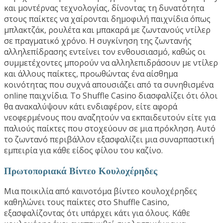
και μοντέρνας τεχνολογίας, δίνοντας τη δυνατότητα
στους παίκτες να χαίρονται δημοφιλή παιχνίδια όπως
μπλακτζάκ, ρουλέτα και μπακαρά με ζωντανούς ντίλερ
σε πραγματικό χρόνο. Η συγκίνηση της ζωντανής
αλληλεπίδρασης εντείνει τον ενθουσιασμό, καθώς οι
συμμετέχοντες μπορούν να αλληλεπιδράσουν με ντίλερ
και άλλους παίκτες, προωθώντας ένα αίσθημα
κοινότητας που συχνά απουσιάζει από τα συνηθισμένα
online παιχνίδια. Το Shuffle Casino διασφαλίζει ότι όλοι
θα ανακαλύψουν κάτι ενδιαφέρον, είτε αφορά
νεοφερμένους που αναζητούν να εκπαιδευτούν είτε για
παλιούς παίκτες που στοχεύουν σε μια πρόκληση. Αυτό
το ζωντανό περιβάλλον εξασφαλίζει μια συναρπαστική
εμπειρία για κάθε είδος φίλου του καζίνο.
Πρωτοποριακά Βίντεο Κουλοχέρηδες
Μια ποικιλία από καινοτόμα βίντεο κουλοχέρηδες
καθηλώνει τους παίκτες στο Shuffle Casino,
εξασφαλίζοντας ότι υπάρχει κάτι για όλους. Κάθε