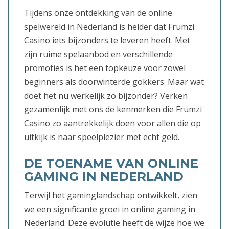
Tijdens onze ontdekking van de online
spelwereld in Nederland is helder dat Frumzi
Casino iets bijzonders te leveren heeft. Met
zijn ruime spelaanbod en verschillende
promoties is het een topkeuze voor zowel
beginners als doorwinterde gokkers. Maar wat
doet het nu werkelijk zo bijzonder? Verken
gezamenlijk met ons de kenmerken die Frumzi
Casino zo aantrekkelijk doen voor allen die op
uitkijk is naar speelplezier met echt geld.
DE TOENAME VAN ONLINE
GAMING IN NEDERLAND
Terwijl het gaminglandschap ontwikkelt, zien
we een significante groei in online gaming in
Nederland. Deze evolutie heeft de wijze hoe we