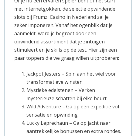
Of je nu een ervaren speler bent of net start
met internetgokken, de selectie opwindende
slots bij Frumzi Casino in Nederland zal je
zeker imponeren. Vanaf het ogenblik dat je
aanmeldt, word je begroet door een
opwindend assortiment dat je zintuigen
stimuleert en je skills op de test. Hier zijn een
paar toppers die we graag willen uitproberen:
Jackpot Jesters – Spin aan het wiel voor
transformatieve winsten.
Mystieke edelstenen – Verken
mysterieuze schatten bij elke beurt.
Wild Adventure – Ga op een expeditie vol
sensatie en opwinding.
Lucky Leprechaun – Ga op jacht naar
aantrekkelijke bonussen en extra rondes.