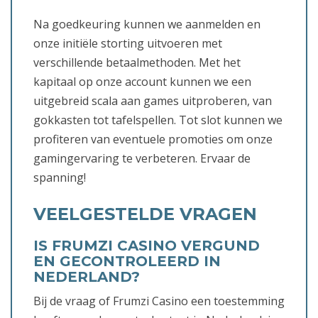
Na goedkeuring kunnen we aanmelden en
onze initiële storting uitvoeren met
verschillende betaalmethoden. Met het
kapitaal op onze account kunnen we een
uitgebreid scala aan games uitproberen, van
gokkasten tot tafelspellen. Tot slot kunnen we
profiteren van eventuele promoties om onze
gamingervaring te verbeteren. Ervaar de
spanning!
VEELGESTELDE VRAGEN
IS FRUMZI CASINO VERGUND
EN GECONTROLEERD IN
NEDERLAND?
Bij de vraag of Frumzi Casino een toestemming