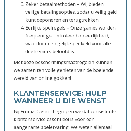
Zeker betaalmethoden – Wij bieden
veilige betalingsopties, zodat u veilig geld
kunt deponeren en terugtrekken.
Eerlijke spelregels – Onze games worden
frequent gecontroleerd op eerlijkheid,
waardoor een gelijk speelveld voor alle
deelnemers beloofd is.
Met deze beschermingsmaatregelen kunnen
we samen ten volle genieten van de boeiende
wereld van online gokken!
KLANTENSERVICE: HULP
WANNEER U DIE WENST
Bij Frumzi Casino begrijpen we dat consistente
klantenservice essentieel is voor een
aangename spelervaring. We weten allemaal