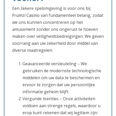
Een zekere spelomgeving is voor ons bij
Frumzi Casino
van fundamenteel belang, zodat
we ons kunnen concentreren op het
amusement zonder ons ongerust te hoeven
maken over veiligheidsbedreigingen. We geven
voorrang aan uw zekerheid door middel van
diverse maatregelen:
Geavanceerde versleuteling – We
gebruiken de modernste technologische
middelen om uw data te beschermen en
ervoor te zorgen dat uw persoonlijke
informatie geheim blijft.
Vergunde licenties – Onze activiteiten
voldoen aan strenge regels, waardoor u
erop kunt rekenen dat wij legitiem zijn.