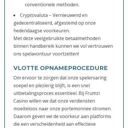
conventionele methoden.
Cryptovaluta – Vernieuwend en
gedecentraliseerd, afgestemd op onze
hedendaagse voorkeuren.
Met deze veelgebruikte betaalmethoden
binnen handbereik kunnen we vol vertrouwen
ons spelavontuur voortzetten!
VLOTTE OPNAMEPROCEDURE
Om ervoor te zorgen dat onze spelervaring
soepel en plezierig blijft, is een snel
uitbetalingsproces essentieel. Bij Frumzi
Casino willen we dat onze verdiensten
moeiteloos naar onze portemonnee stromen.
Daarom geven we de voorkeur aan platforms
die een verscheidenheid aan effectieve