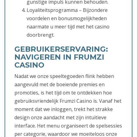
gunstige impuls kunnen behouden.
Loyaliteitsprogramma – Bijzondere
voordelen en bonusmogelijkheden
naarmate u meer tijd met het casino
doorbrengt.
GEBRUIKERSERVARING:
NAVIGEREN IN FRUMZI
CASINO
Nadat we onze speeltegoeden flink hebben
aangevuld met de boeiende premies en
promoties, is het tijd om te ontdekken hoe
gebruiksvriendelijk Frumzi Casino is. Vanaf het
moment dat we inloggen, trekt het strakke
design onze aandacht met zijn intuïtieve
interface. Het menu organiseert de spelsessies
per categorie, waardoor we moeiteloos onze