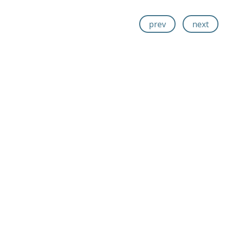
prev
next
My Stake Quick Play Casino – Rychlé
Výhry & Okamžité Napětí
by:
MVR
Олимп казино официальный сайт в