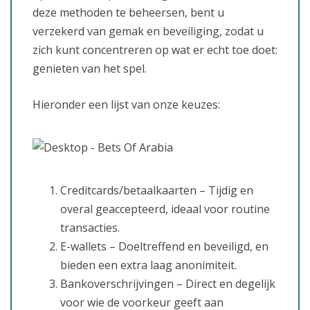
deze methoden te beheersen, bent u
verzekerd van gemak en beveiliging, zodat u
zich kunt concentreren op wat er echt toe doet:
genieten van het spel.
Hieronder een lijst van onze keuzes:
Creditcards/betaalkaarten – Tijdig en
overal geaccepteerd, ideaal voor routine
transacties.
E-wallets – Doeltreffend en beveiligd, en
bieden een extra laag anonimiteit.
Bankoverschrijvingen – Direct en degelijk
voor wie de voorkeur geeft aan