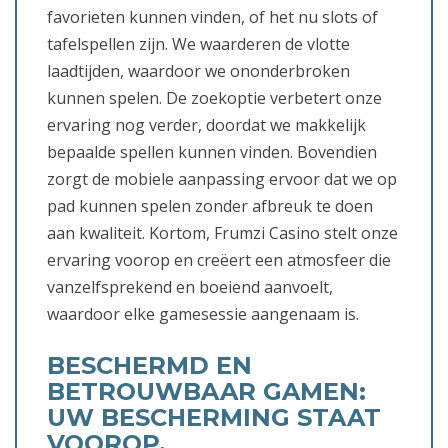
favorieten kunnen vinden, of het nu slots of
tafelspellen zijn. We waarderen de vlotte
laadtijden, waardoor we ononderbroken
kunnen spelen. De zoekoptie verbetert onze
ervaring nog verder, doordat we makkelijk
bepaalde spellen kunnen vinden. Bovendien
zorgt de mobiele aanpassing ervoor dat we op
pad kunnen spelen zonder afbreuk te doen
aan kwaliteit. Kortom, Frumzi Casino stelt onze
ervaring voorop en creëert een atmosfeer die
vanzelfsprekend en boeiend aanvoelt,
waardoor elke gamesessie aangenaam is.
BESCHERMD EN
BETROUWBAAR GAMEN:
UW BESCHERMING STAAT
VOOROP.