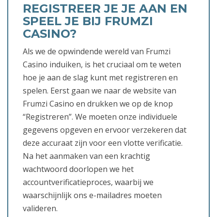
REGISTREER JE JE AAN EN
SPEEL JE BIJ FRUMZI
CASINO?
Als we de opwindende wereld van Frumzi
Casino induiken, is het cruciaal om te weten
hoe je aan de slag kunt met registreren en
spelen. Eerst gaan we naar de website van
Frumzi Casino en drukken we op de knop
“Registreren”. We moeten onze individuele
gegevens opgeven en ervoor verzekeren dat
deze accuraat zijn voor een vlotte verificatie.
Na het aanmaken van een krachtig
wachtwoord doorlopen we het
accountverificatieproces, waarbij we
waarschijnlijk ons e-mailadres moeten
valideren.