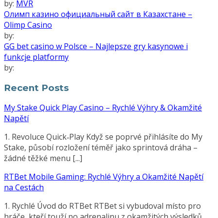
by:
MVR
Олимп казино официальный сайт в Казахстане –
Olimp Casino
by:
GG bet casino w Polsce – Najlepsze gry kasynowe i
funkcje platformy
by:
Recent Posts
My Stake Quick Play Casino – Rychlé Výhry & Okamžité
Napětí
1. Revoluce Quick‑Play Když se poprvé přihlásíte do My
Stake, působí rozložení téměř jako sprintová dráha –
žádné těžké menu [...]
RTBet Mobile Gaming: Rychlé Výhry a Okamžité Napětí
na Cestách
1. Rychlé Úvod do RTBet RTBet si vybudoval místo pro
hráče, kteří touží po adrenalinu z okamžitých výsledků