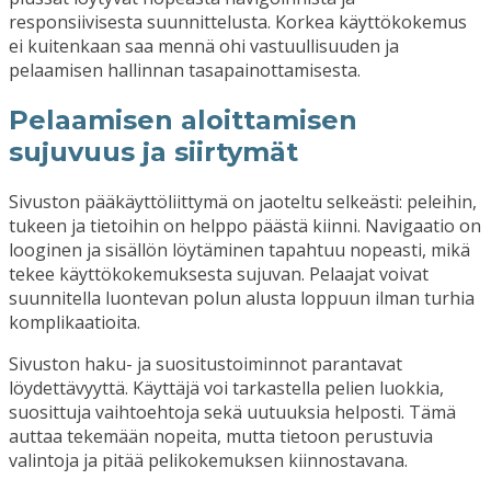
responsiivisesta suunnittelusta. Korkea käyttökokemus
ei kuitenkaan saa mennä ohi vastuullisuuden ja
pelaamisen hallinnan tasapainottamisesta.
Pelaamisen aloittamisen
sujuvuus ja siirtymät
Sivuston pääkäyttöliittymä on jaoteltu selkeästi: peleihin,
tukeen ja tietoihin on helppo päästä kiinni. Navigaatio on
looginen ja sisällön löytäminen tapahtuu nopeasti, mikä
tekee käyttökokemuksesta sujuvan. Pelaajat voivat
suunnitella luontevan polun alusta loppuun ilman turhia
komplikaatioita.
Sivuston haku- ja suositustoiminnot parantavat
löydettävyyttä. Käyttäjä voi tarkastella pelien luokkia,
suosittuja vaihtoehtoja sekä uutuuksia helposti. Tämä
auttaa tekemään nopeita, mutta tietoon perustuvia
valintoja ja pitää pelikokemuksen kiinnostavana.