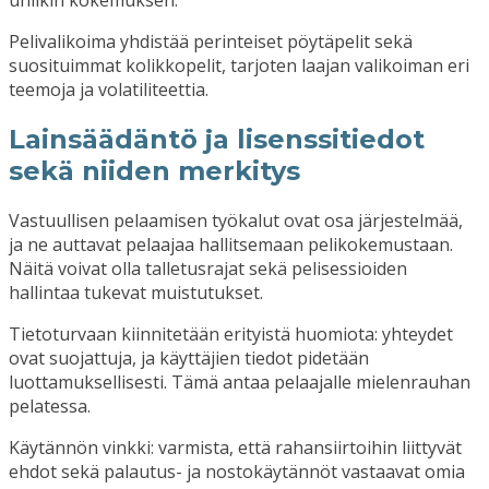
uniikin kokemuksen.
Pelivalikoima yhdistää perinteiset pöytäpelit sekä
suosituimmat kolikkopelit, tarjoten laajan valikoiman eri
teemoja ja volatiliteettia.
Lainsäädäntö ja lisenssitiedot
sekä niiden merkitys
Vastuullisen pelaamisen työkalut ovat osa järjestelmää,
ja ne auttavat pelaajaa hallitsemaan pelikokemustaan.
Näitä voivat olla talletusrajat sekä pelisessioiden
hallintaa tukevat muistutukset.
Tietoturvaan kiinnitetään erityistä huomiota: yhteydet
ovat suojattuja, ja käyttäjien tiedot pidetään
luottamuksellisesti. Tämä antaa pelaajalle mielenrauhan
pelatessa.
Käytännön vinkki: varmista, että rahansiirtoihin liittyvät
ehdot sekä palautus- ja nostokäytännöt vastaavat omia