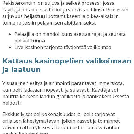
Rekisteröintiini on sujuva ja selkeä prosessi, jossa
käyttäjä antaa perustiedot ja vahvistaa tilinsä. Prosessin
sujuvuus heijastuu luottamukseen ja oikea-aikaisiin
toimenpiteisiin pelaamisen aloittamiseksi.
Pelaajilla on mahdollisuus asettaa rajat ja seurata
pelikulttuuria
Live-kasinon tarjonta täydentää valikoimaa
Kattaus kasinopelien valikoimaan
ja laatuun
Visuaalinen esitys ja animointi parantavat immersiota,
kun pelit ladataan nopeasti ja sulavasti. Käyttäjä voi
nauttia korkean laadun grafiikasta ja äänikokemuksesta
helposti.
Eksklusiiviset pelikokonaisuudet ja -pelit tarjoavat
erilaisen lähestymistavan, jolloin kasvot ja toiminnot
voivat erottua yleisestä tarjonnasta. Tämä voi antaa