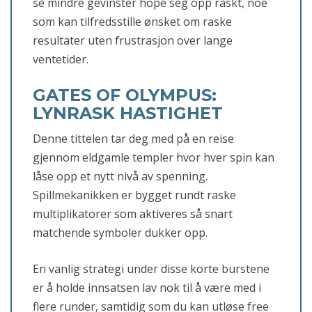
se mindre gevinster hope seg opp raskt, noe
som kan tilfredsstille ønsket om raske
resultater uten frustrasjon over lange
ventetider.
GATES OF OLYMPUS:
LYNRASK HASTIGHET
Denne tittelen tar deg med på en reise
gjennom eldgamle templer hvor hver spin kan
låse opp et nytt nivå av spenning.
Spillmekanikken er bygget rundt raske
multiplikatorer som aktiveres så snart
matchende symboler dukker opp.
En vanlig strategi under disse korte burstene
er å holde innsatsen lav nok til å være med i
flere runder, samtidig som du kan utløse free