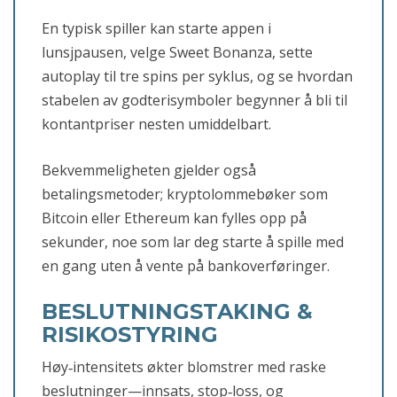
En typisk spiller kan starte appen i
lunsjpausen, velge Sweet Bonanza, sette
autoplay til tre spins per syklus, og se hvordan
stabelen av godterisymboler begynner å bli til
kontantpriser nesten umiddelbart.
Bekvemmeligheten gjelder også
betalingsmetoder; kryptolommebøker som
Bitcoin eller Ethereum kan fylles opp på
sekunder, noe som lar deg starte å spille med
en gang uten å vente på bankoverføringer.
BESLUTNINGSTAKING &
RISIKOSTYRING
Høy‑intensitets økter blomstrer med raske
beslutninger—innsats, stop‑loss, og