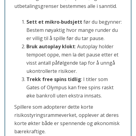
utbetalingsgrenser bestemmes alle i sanntid.
Sett et mikro‑budsjett
før du begynner:
Bestem nøyaktig hvor mange runder du
er villig til å spille før du tar pause.
Bruk autoplay klokt
: Autoplay holder
tempoet oppe, men la det pause etter et
visst antall påfølgende tap for å unngå
ukontrollerte risikoer.
Trekk free spins tidlig
: I titler som
Gates of Olympus kan free spins raskt
øke bankroll uten ekstra innsats.
Spillere som adopterer dette korte
risikostyringsrammeverket, opplever at deres
korte økter både er spennende og økonomisk
bærekraftige.