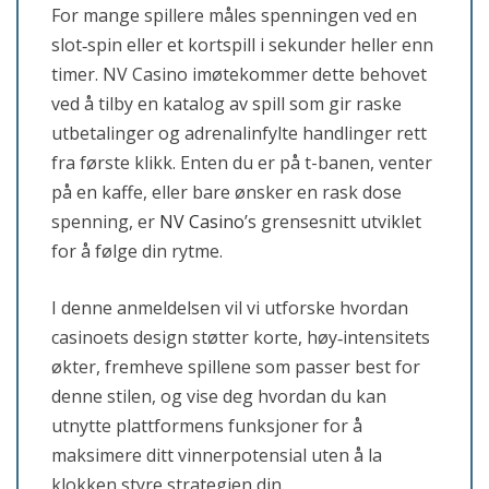
For mange spillere måles spenningen ved en
slot‑spin eller et kortspill i sekunder heller enn
timer. NV Casino imøtekommer dette behovet
ved å tilby en katalog av spill som gir raske
utbetalinger og adrenalinfylte handlinger rett
fra første klikk. Enten du er på t-banen, venter
på en kaffe, eller bare ønsker en rask dose
spenning, er
NV Casino
’s grensesnitt utviklet
for å følge din rytme.
I denne anmeldelsen vil vi utforske hvordan
casinoets design støtter korte, høy‑intensitets
økter, fremheve spillene som passer best for
denne stilen, og vise deg hvordan du kan
utnytte plattformens funksjoner for å
maksimere ditt vinnerpotensial uten å la
klokken styre strategien din.