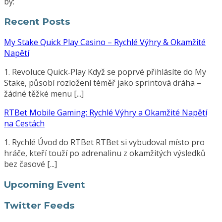
by:
Recent Posts
My Stake Quick Play Casino – Rychlé Výhry & Okamžité
Napětí
1. Revoluce Quick‑Play Když se poprvé přihlásíte do My
Stake, působí rozložení téměř jako sprintová dráha –
žádné těžké menu [...]
RTBet Mobile Gaming: Rychlé Výhry a Okamžité Napětí
na Cestách
1. Rychlé Úvod do RTBet RTBet si vybudoval místo pro
hráče, kteří touží po adrenalinu z okamžitých výsledků
bez časové [...]
Upcoming Event
Twitter Feeds