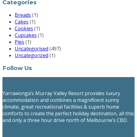
Categories
Breads
(1)
Cakes
(1)
Cookies
(1)
Cupcakes
(1)
Pies
(1)
Uncategorised
(497)
Uncategorized
(1)
Follow Us
About
Yarrawonga’s Murray Valley Resort provides luxury
accommodation and combines a magnificent sunny
climate, great recreational facilities & superb home
comforts to create the perfect holiday destination, all this
and only a three hour drive north of Melbourne’s CBD.