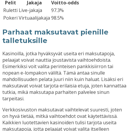
Pelit
Jakaja
Voitto-odds
Ruletti
Live-jakaja
97.3%
Pokeri
Virtuaalijakaja
98.5%
Parhaat maksutavat pienille
talletuksille
Kasinoilla, jotka hyväksyvät useita eri maksutapoja,
pelaajat voivat nauttia joustavista vaihtoehdoista.
Esimerkiksi voit valita perinteisen pankkisiirron tai
nopean e-lompakon väliltä. Tämä antaa sinulle
mahdollisuuden pelata juuri niin kuin haluat. Lisäksi eri
maksutavat voivat tarjota erilaisia etuja, joten kannattaa
tutkia, mikä maksutapa parhaiten palvelee sinun
tarpeitasi.
Verkkosivuston maksutavat vaihtelevat suuresti, joten
on hyvä tietää, mitkä vaihtoehdot ovat käytettävissä.
Kaikkien luotettavien kasinoiden tulisi tarjota useita
maksutapoja, jotta pelaajat voivat valita itselleen