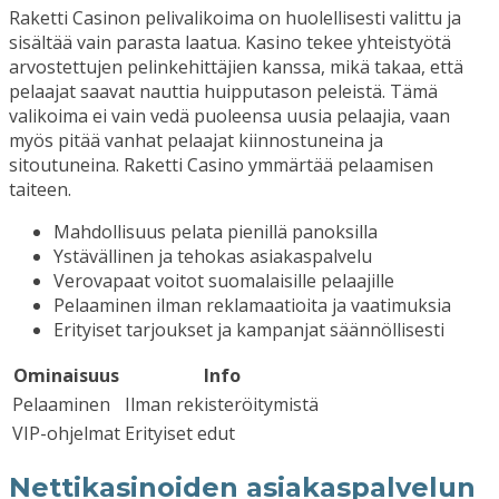
Raketti Casinon pelivalikoima on huolellisesti valittu ja
sisältää vain parasta laatua. Kasino tekee yhteistyötä
arvostettujen pelinkehittäjien kanssa, mikä takaa, että
pelaajat saavat nauttia huipputason peleistä. Tämä
valikoima ei vain vedä puoleensa uusia pelaajia, vaan
myös pitää vanhat pelaajat kiinnostuneina ja
sitoutuneina. Raketti Casino ymmärtää pelaamisen
taiteen.
Mahdollisuus pelata pienillä panoksilla
Ystävällinen ja tehokas asiakaspalvelu
Verovapaat voitot suomalaisille pelaajille
Pelaaminen ilman reklamaatioita ja vaatimuksia
Erityiset tarjoukset ja kampanjat säännöllisesti
Ominaisuus
Info
Pelaaminen
Ilman rekisteröitymistä
VIP-ohjelmat
Erityiset edut
Nettikasinoiden asiakaspalvelun