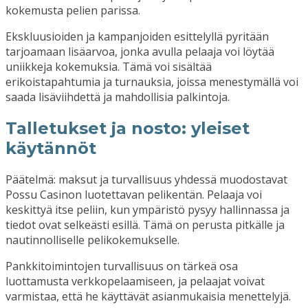
kokemusta pelien parissa.
Ekskluusioiden ja kampanjoiden esittelyllä pyritään
tarjoamaan lisäarvoa, jonka avulla pelaaja voi löytää
uniikkeja kokemuksia. Tämä voi sisältää
erikoistapahtumia ja turnauksia, joissa menestymällä voi
saada lisäviihdettä ja mahdollisia palkintoja.
Talletukset ja nosto: yleiset
käytännöt
Päätelmä: maksut ja turvallisuus yhdessä muodostavat
Possu Casinon luotettavan pelikentän. Pelaaja voi
keskittyä itse peliin, kun ympäristö pysyy hallinnassa ja
tiedot ovat selkeästi esillä. Tämä on perusta pitkälle ja
nautinnolliselle pelikokemukselle.
Pankkitoimintojen turvallisuus on tärkeä osa
luottamusta verkkopelaamiseen, ja pelaajat voivat
varmistaa, että he käyttävät asianmukaisia menettelyjä.