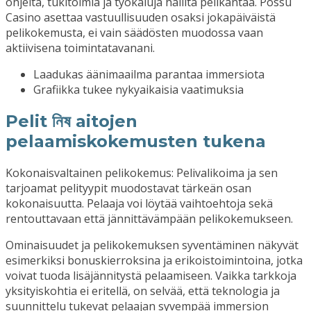
ohjeita, tukitoimia ja työkaluja hallita pelikantaa. Possu
Casino asettaa vastuullisuuden osaksi jokapäiväistä
pelikokemusta, ei vain säädösten muodossa vaan
aktiivisena toimintatavanani.
Laadukas äänimaailma parantaa immersiota
Grafiikka tukee nykyaikaisia vaatimuksia
Pelit নিষ aitojen
pelaamiskokemusten tukena
Kokonaisvaltainen pelikokemus: Pelivalikoima ja sen
tarjoamat pelityypit muodostavat tärkeän osan
kokonaisuutta. Pelaaja voi löytää vaihtoehtoja sekä
rentouttavaan että jännittävämpään pelikokemukseen.
Ominaisuudet ja pelikokemuksen syventäminen näkyvät
esimerkiksi bonuskierroksina ja erikoistoimintoina, jotka
voivat tuoda lisäjännitystä pelaamiseen. Vaikka tarkkoja
yksityiskohtia ei eritellä, on selvää, että teknologia ja
suunnittelu tukevat pelaajan syvempää immersion