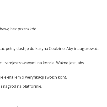
abawą bez przeszkód.
kać pełny dostęp do kasyna Coolzino. Aby inaugurować,
i zarejestrowanymi na koncie. Ważne jest, aby
e e-mailem o weryfikacji swoich kont.
 i nagród na platformie.