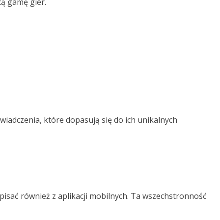
ą gamę gier.
wiadczenia, które dopasują się do ich unikalnych
pisać również z aplikacji mobilnych. Ta wszechstronność