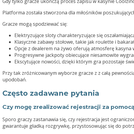
Gdy tylko gracze ukończą proces zapisu w kasynie Coolzin
Platforma została stworzona dla miłośników poszukujących
Gracze mogą spodziewać się:
Elektryzujące sloty charakteryzujące się oszałamiają
Klasyczne zabawy stołowe, takie jak roulette i bakarat
Opcje z dealerem na żywo oferują atmosferę kasyna w
Progresywne jackpoty obiecujące niesamowite wygr
Ekscytujące nowości, dzięki którym gra pozostaje świe
Przy tak zróżnicowanym wyborze gracze z z całą pewnością 
upodobań.
Często zadawane pytania
Czy mogę zrealizować rejestracji za pomocą
Sporo graczy zastanawia się, czy rejestracja jest ogranic
gwarantuje gładką rozgrywkę, przystosowując się do potrz