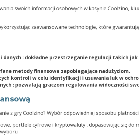
ania swoich informacji osobowych w kasynie Coolzino, klucz
ykorzystując zaawansowane technologie, które gwarantują
danych : dokładne przestrzeganie regulacji takich ja
ufane metody finansowe zapobiegające nadużyciom.
ch kontroli w celu identyfikacji i usuwania luk w ochro
nych : pozwalają graczom regulowania widoczności swo
nansową
ie z gry Coolzino? Wybór odpowiedniej sposobu płatności jes
towe, portfele cyfrowe i kryptowaluty , dopasowując się do
 wyboru.