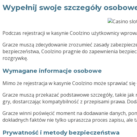
Wypełnij swoje szczegóły osobow
Podczas rejestracji w kasynie Coolzino użytkownicy wprowa
Gracze muszą zdecydowanie zrozumieć zasady zabezpieczeni
bezpieczeństwa, Coolzino pragnie do zapewnienia bezpiec
rozgrywkę.
Wymagane informacje osobowe
Mimo że rejestracja w kasynie Coolzino może sprawiać si
Gracze muszą przekazać podstawowe szczegóły, takie jak n
gry, dostarczając kompatybilność z przepisami prawa. Dodat
Gracze winni poświęcić moment na dodawanie danych, poni
dokładnych faktów nie tylko upraszcza proces zapisu, ale 
Prywatność i metody bezpieczeństwa