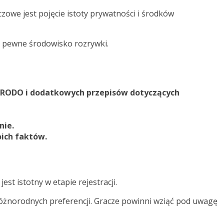
owe jest pojęcie istoty prywatności i środków
 pewne środowisko rozrywki.
k RODO i dodatkowych przepisów dotyczących
nie.
ich faktów.
t istotny w etapie rejestracji.
 różnorodnych preferencji. Gracze powinni wziąć pod uwagę