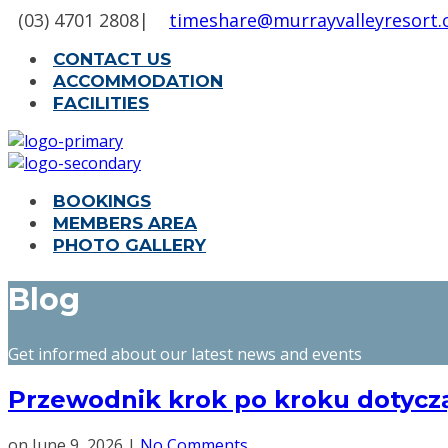
(03) 4701 2808
|
timeshare@murrayvalleyresort.
CONTACT US
ACCOMMODATION
FACILITIES
BOOKINGS
MEMBERS AREA
PHOTO GALLERY
Blog
Get informed about our latest news and events
Przewodnik krok po kroku dotycząc
on
June 9, 2026
|
No Comments