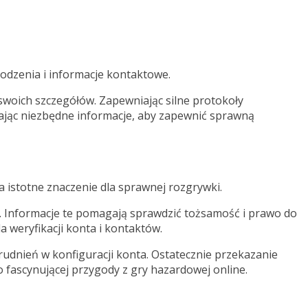
rodzenia i informacje kontaktowe.
swoich szczegółów. Zapewniając silne protokoły
ając niezbędne informacje, aby zapewnić sprawną
istotne znaczenie dla sprawnej rozgrywki.
a. Informacje te pomagają sprawdzić tożsamość i prawo do
a weryfikacji konta i kontaktów.
dnień w konfiguracji konta. Ostatecznie przekazanie
o fascynującej przygody z gry hazardowej online.