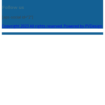
Follow us
[aps-social id="2"]
Copyright 2023 All rights reserved. Powered by PVDesign