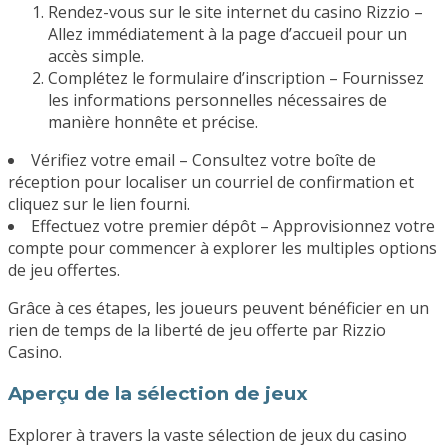
Rendez-vous sur le site internet du casino Rizzio –
Allez immédiatement à la page d’accueil pour un
accès simple.
Complétez le formulaire d’inscription – Fournissez
les informations personnelles nécessaires de
manière honnête et précise.
Vérifiez votre email – Consultez votre boîte de
réception pour localiser un courriel de confirmation et
cliquez sur le lien fourni.
Effectuez votre premier dépôt – Approvisionnez votre
compte pour commencer à explorer les multiples options
de jeu offertes.
Grâce à ces étapes, les joueurs peuvent bénéficier en un
rien de temps de la liberté de jeu offerte par Rizzio
Casino.
Aperçu de la sélection de jeux
Explorer à travers la vaste sélection de jeux du casino