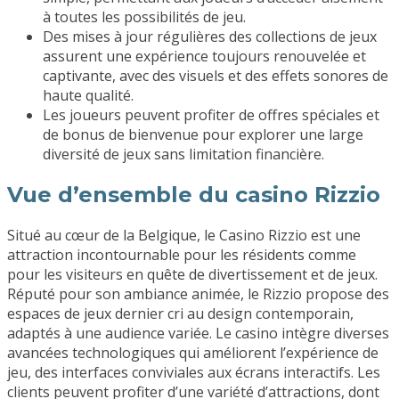
à toutes les possibilités de jeu.
Des mises à jour régulières des collections de jeux
assurent une expérience toujours renouvelée et
captivante, avec des visuels et des effets sonores de
haute qualité.
Les joueurs peuvent profiter de offres spéciales et
de bonus de bienvenue pour explorer une large
diversité de jeux sans limitation financière.
Vue d’ensemble du casino Rizzio
Situé au cœur de la Belgique, le Casino Rizzio est une
attraction incontournable pour les résidents comme
pour les visiteurs en quête de divertissement et de jeux.
Réputé pour son ambiance animée, le Rizzio propose des
espaces de jeux dernier cri au design contemporain,
adaptés à une audience variée. Le casino intègre diverses
avancées technologiques qui améliorent l’expérience de
jeu, des interfaces conviviales aux écrans interactifs. Les
clients peuvent profiter d’une variété d’attractions, dont