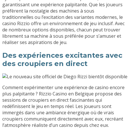
garantissant une expérience palpitante. Que les joueurs
préfèrent la nostalgie des machines à sous
traditionnelles ou l’excitation des variantes modernes, le
casino Rizzio offre un environnement de jeu inclusif. Avec
de nombreux options disponibles, chacun peut trouver
librement sa machine à sous préférée pour s’amuser et
réaliser ses aspirations de jeu.
Des expériences excitantes avec
des croupiers en direct
Comment expérimenter une expérience de casino encore
plus palpitante ? Rizzio Casino en Belgique propose des
sessions de croupiers en direct fascinantes qui
redéfinissent le jeu en temps réel. Les joueurs sont
immergés dans une ambiance énergique où de vrais
croupiers communiquent directement avec eux, recréant
l’atmosphère réaliste d’un casino depuis chez eux.