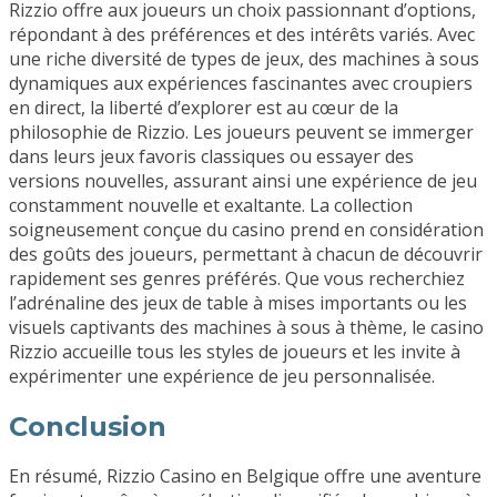
Rizzio offre aux joueurs un choix passionnant d’options,
répondant à des préférences et des intérêts variés. Avec
une riche diversité de types de jeux, des machines à sous
dynamiques aux expériences fascinantes avec croupiers
en direct, la liberté d’explorer est au cœur de la
philosophie de Rizzio. Les joueurs peuvent se immerger
dans leurs jeux favoris classiques ou essayer des
versions nouvelles, assurant ainsi une expérience de jeu
constamment nouvelle et exaltante. La collection
soigneusement conçue du casino prend en considération
des goûts des joueurs, permettant à chacun de découvrir
rapidement ses genres préférés. Que vous recherchiez
l’adrénaline des jeux de table à mises importants ou les
visuels captivants des machines à sous à thème, le casino
Rizzio accueille tous les styles de joueurs et les invite à
expérimenter une expérience de jeu personnalisée.
Conclusion
En résumé, Rizzio Casino en Belgique offre une aventure