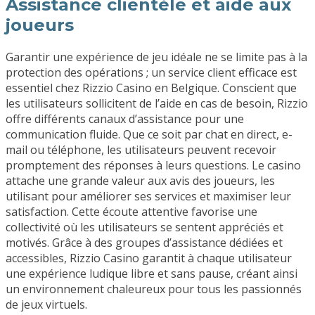
Assistance clientèle et aide aux
joueurs
Garantir une expérience de jeu idéale ne se limite pas à la
protection des opérations ; un service client efficace est
essentiel chez Rizzio Casino en Belgique. Conscient que
les utilisateurs sollicitent de l’aide en cas de besoin, Rizzio
offre différents canaux d’assistance pour une
communication fluide. Que ce soit par chat en direct, e-
mail ou téléphone, les utilisateurs peuvent recevoir
promptement des réponses à leurs questions. Le casino
attache une grande valeur aux avis des joueurs, les
utilisant pour améliorer ses services et maximiser leur
satisfaction. Cette écoute attentive favorise une
collectivité où les utilisateurs se sentent appréciés et
motivés. Grâce à des groupes d’assistance dédiées et
accessibles, Rizzio Casino garantit à chaque utilisateur
une expérience ludique libre et sans pause, créant ainsi
un environnement chaleureux pour tous les passionnés
de jeux virtuels.