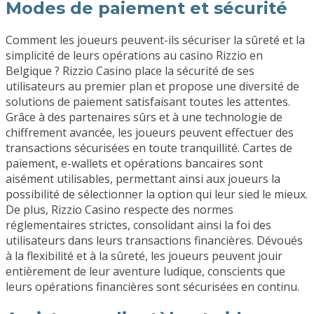
Modes de paiement et sécurité
Comment les joueurs peuvent-ils sécuriser la sûreté et la
simplicité de leurs opérations au casino Rizzio en
Belgique ? Rizzio Casino place la sécurité de ses
utilisateurs au premier plan et propose une diversité de
solutions de paiement satisfaisant toutes les attentes.
Grâce à des partenaires sûrs et à une technologie de
chiffrement avancée, les joueurs peuvent effectuer des
transactions sécurisées en toute tranquillité. Cartes de
paiement, e-wallets et opérations bancaires sont
aisément utilisables, permettant ainsi aux joueurs la
possibilité de sélectionner la option qui leur sied le mieux.
De plus, Rizzio Casino respecte des normes
réglementaires strictes, consolidant ainsi la foi des
utilisateurs dans leurs transactions financières. Dévoués
à la flexibilité et à la sûreté, les joueurs peuvent jouir
entièrement de leur aventure ludique, conscients que
leurs opérations financières sont sécurisées en continu.