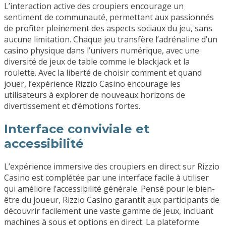
L’interaction active des croupiers encourage un
sentiment de communauté, permettant aux passionnés
de profiter pleinement des aspects sociaux du jeu, sans
aucune limitation. Chaque jeu transfère l’adrénaline d’un
casino physique dans l’univers numérique, avec une
diversité de jeux de table comme le blackjack et la
roulette. Avec la liberté de choisir comment et quand
jouer, l’expérience Rizzio Casino encourage les
utilisateurs à explorer de nouveaux horizons de
divertissement et d’émotions fortes.
Interface conviviale et
accessibilité
L’expérience immersive des croupiers en direct sur Rizzio
Casino est complétée par une interface facile à utiliser
qui améliore l’accessibilité générale. Pensé pour le bien-
être du joueur, Rizzio Casino garantit aux participants de
découvrir facilement une vaste gamme de jeux, incluant
machines à sous et options en direct. La plateforme