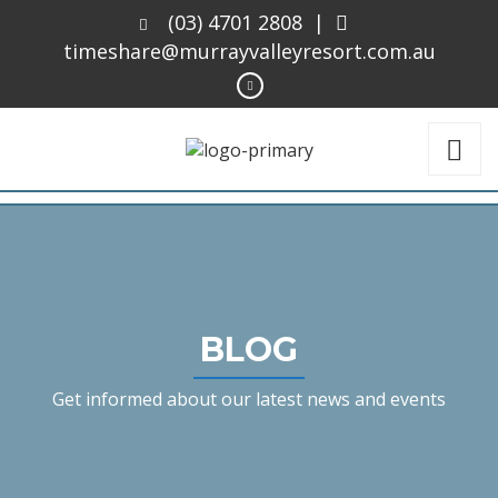
(03) 4701 2808
|
timeshare@murrayvalleyresort.com.au
BLOG
Get informed about our latest news and events