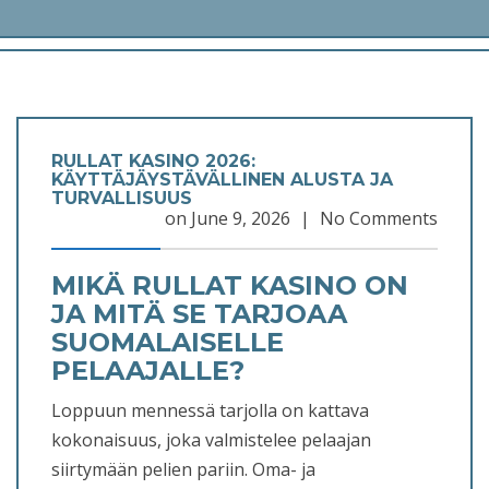
RULLAT KASINO 2026:
KÄYTTÄJÄYSTÄVÄLLINEN ALUSTA JA
TURVALLISUUS
on
June 9, 2026
|
No Comments
MIKÄ RULLAT KASINO ON
JA MITÄ SE TARJOAA
SUOMALAISELLE
PELAAJALLE?
Loppuun mennessä tarjolla on kattava
kokonaisuus, joka valmistelee pelaajan
siirtymään pelien pariin. Oma- ja