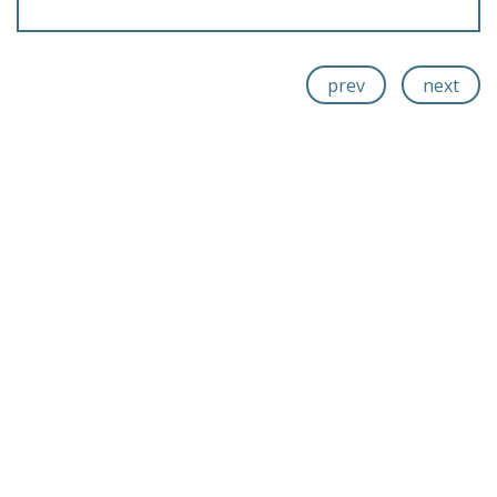
prev
next
My Stake Quick Play Casino – Rychlé
Výhry & Okamžité Napětí
by:
MVR