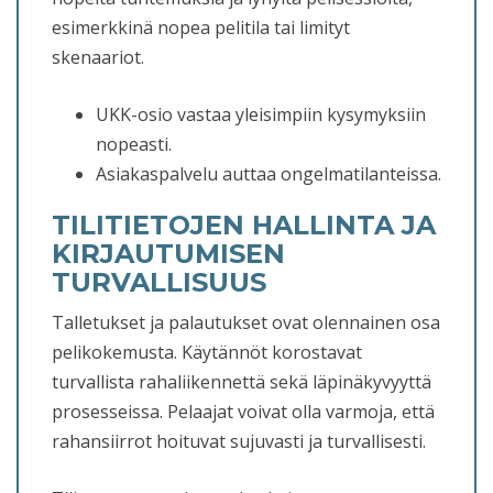
esimerkkinä nopea pelitila tai limityt
skenaariot.
UKK-osio vastaa yleisimpiin kysymyksiin
nopeasti.
Asiakaspalvelu auttaa ongelmatilanteissa.
TILITIETOJEN HALLINTA JA
KIRJAUTUMISEN
TURVALLISUUS
Talletukset ja palautukset ovat olennainen osa
pelikokemusta. Käytännöt korostavat
turvallista rahaliikennettä sekä läpinäkyvyyttä
prosesseissa. Pelaajat voivat olla varmoja, että
rahansiirrot hoituvat sujuvasti ja turvallisesti.