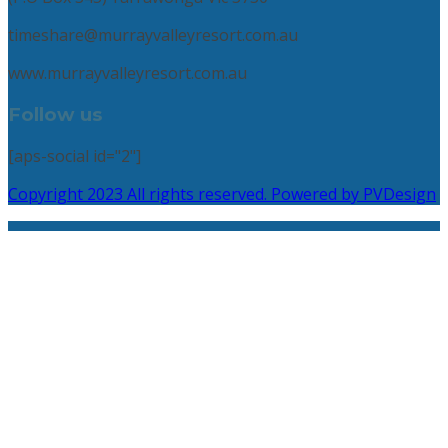
timeshare@murrayvalleyresort.com.au
www.murrayvalleyresort.com.au
Follow us
[aps-social id="2"]
Copyright 2023 All rights reserved. Powered by PVDesign