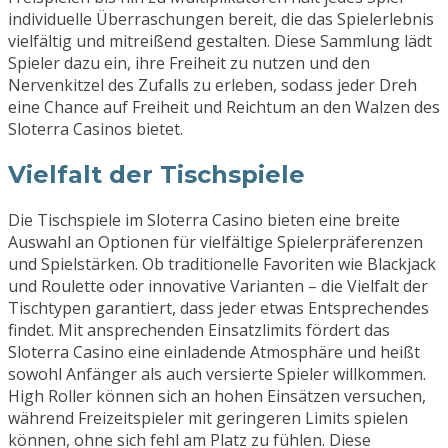
individuelle Überraschungen bereit, die das Spielerlebnis
vielfältig und mitreißend gestalten. Diese Sammlung lädt
Spieler dazu ein, ihre Freiheit zu nutzen und den
Nervenkitzel des Zufalls zu erleben, sodass jeder Dreh
eine Chance auf Freiheit und Reichtum an den Walzen des
Sloterra Casinos bietet.
Vielfalt der Tischspiele
Die Tischspiele im Sloterra Casino bieten eine breite
Auswahl an Optionen für vielfältige Spielerpräferenzen
und Spielstärken. Ob traditionelle Favoriten wie Blackjack
und Roulette oder innovative Varianten – die Vielfalt der
Tischtypen garantiert, dass jeder etwas Entsprechendes
findet. Mit ansprechenden Einsatzlimits fördert das
Sloterra Casino eine einladende Atmosphäre und heißt
sowohl Anfänger als auch versierte Spieler willkommen.
High Roller können sich an hohen Einsätzen versuchen,
während Freizeitspieler mit geringeren Limits spielen
können, ohne sich fehl am Platz zu fühlen. Diese