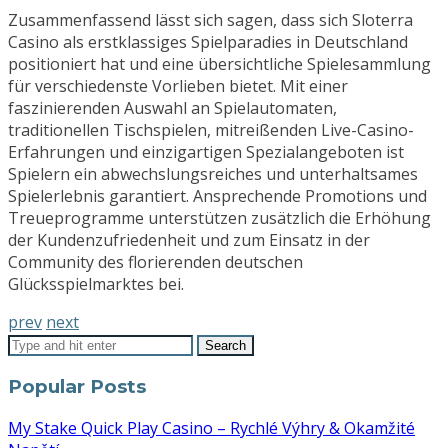
Zusammenfassend lässt sich sagen, dass sich Sloterra
Casino als erstklassiges Spielparadies in Deutschland
positioniert hat und eine übersichtliche Spielesammlung
für verschiedenste Vorlieben bietet. Mit einer
faszinierenden Auswahl an Spielautomaten,
traditionellen Tischspielen, mitreißenden Live-Casino-
Erfahrungen und einzigartigen Spezialangeboten ist
Spielern ein abwechslungsreiches und unterhaltsames
Spielerlebnis garantiert. Ansprechende Promotions und
Treueprogramme unterstützen zusätzlich die Erhöhung
der Kundenzufriedenheit und zum Einsatz in der
Community des florierenden deutschen
Glücksspielmarktes bei.
prev
next
Popular Posts
My Stake Quick Play Casino – Rychlé Výhry & Okamžité