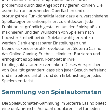
problemlos durch das Angebot navigieren können. Die
ästhetisch ansprechenden Oberflächen und die
störungsfreie Funktionalität laden dazu ein, verschiedene
Spielkategorien unkompliziert zu entdecken. Jede
Funktion ist gründlich gestaltet, um den Spielspaß zu
maximieren und den Wünschen von Spielern nach
höchster Freiheit bei der Spielauswahl gerecht zu
werden. Dank anpassbarer Einstellungen und
beeindruckender Grafik revolutioniert Sloterra Casino
das Online-Gaming-Erlebnis, eliminiert Barrieren und
ermöglicht es Spielern, komplett in ihre
Lieblingsaktivitäten zu versinken. Dieses Versprechen
von Qualität garantiert, dass sich jeder Besuch befreiend
und mitreißend anfühlt und den Erlebnishunger jedes
Spielers entfacht.
Sammlung von Spielautomaten
Die Spielautomaten-Sammlung im Sloterra Casino bietet
eine umfangreiche Auswahl populärer Titel für jeden