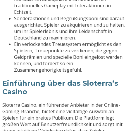
traditionelles Gameplay mit Interaktionen in
Echtzeit.
Sonderaktionen und Begrüßungsboni sind darauf
ausgerichtet, Spieler zu akquirieren und zu halten,
um ihr Spielerlebnis und ihre Leidenschaft in
Deutschland zu maximieren.
Ein verlockendes Treuesystem ermöglicht es den
Spielern, Treuepunkte zu verdienen, die gegen
Geldprämien und spezielle Boni eingelöst werden
können, und fördert so ein
Zusammengehörigkeitsgefühl.
Einführung über das Sloterra’s
Casino
Sloterra Casino, ein führender Anbieter in der Online-
Gaming-Branche, bietet eine vielfältige Auswahl an
Spielen für ein breites Publikum. Die Plattform legt
großen Wert auf Benutzerfreundlichkeit und sorgt mit
ihrem intuitiven Webdesign dafür, dass Spieler