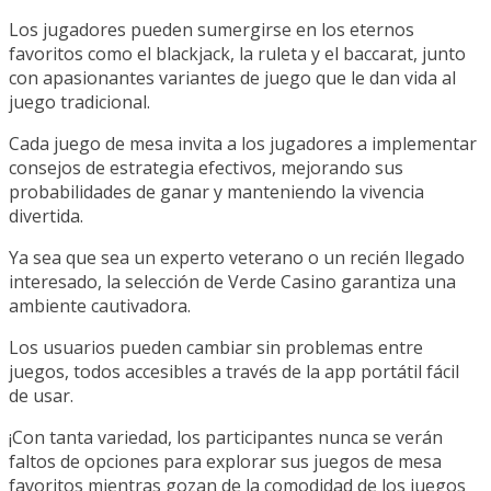
Los jugadores pueden sumergirse en los eternos
favoritos como el blackjack, la ruleta y el baccarat, junto
con apasionantes variantes de juego que le dan vida al
juego tradicional.
Cada juego de mesa invita a los jugadores a implementar
consejos de estrategia efectivos, mejorando sus
probabilidades de ganar y manteniendo la vivencia
divertida.
Ya sea que sea un experto veterano o un recién llegado
interesado, la selección de Verde Casino garantiza una
ambiente cautivadora.
Los usuarios pueden cambiar sin problemas entre
juegos, todos accesibles a través de la app portátil fácil
de usar.
¡Con tanta variedad, los participantes nunca se verán
faltos de opciones para explorar sus juegos de mesa
favoritos mientras gozan de la comodidad de los juegos