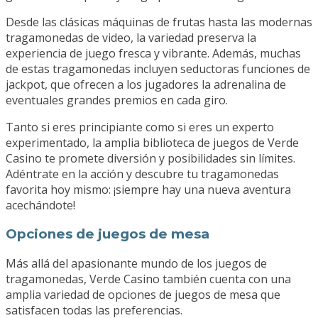
Desde las clásicas máquinas de frutas hasta las modernas
tragamonedas de video, la variedad preserva la
experiencia de juego fresca y vibrante. Además, muchas
de estas tragamonedas incluyen seductoras funciones de
jackpot, que ofrecen a los jugadores la adrenalina de
eventuales grandes premios en cada giro.
Tanto si eres principiante como si eres un experto
experimentado, la amplia biblioteca de juegos de Verde
Casino te promete diversión y posibilidades sin límites.
Adéntrate en la acción y descubre tu tragamonedas
favorita hoy mismo: ¡siempre hay una nueva aventura
acechándote!
Opciones de juegos de mesa
Más allá del apasionante mundo de los juegos de
tragamonedas, Verde Casino también cuenta con una
amplia variedad de opciones de juegos de mesa que
satisfacen todas las preferencias.