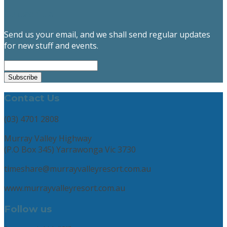
Subscribe
Send us your email, and we shall send regular updates
for new stuff and events.
Contact Us
(03) 4701 2808
Murray Valley Highway
(P.O Box 345) Yarrawonga Vic 3730
timeshare@murrayvalleyresort.com.au
www.murrayvalleyresort.com.au
Follow us