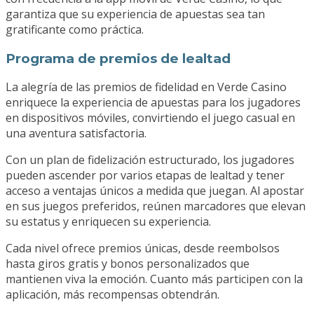
garantiza que su experiencia de apuestas sea tan
gratificante como práctica.
Programa de premios de lealtad
La alegría de las premios de fidelidad en Verde Casino
enriquece la experiencia de apuestas para los jugadores
en dispositivos móviles, convirtiendo el juego casual en
una aventura satisfactoria.
Con un plan de fidelización estructurado, los jugadores
pueden ascender por varios etapas de lealtad y tener
acceso a ventajas únicos a medida que juegan. Al apostar
en sus juegos preferidos, reúnen marcadores que elevan
su estatus y enriquecen su experiencia.
Cada nivel ofrece premios únicas, desde reembolsos
hasta giros gratis y bonos personalizados que
mantienen viva la emoción. Cuanto más participen con la
aplicación, más recompensas obtendrán.