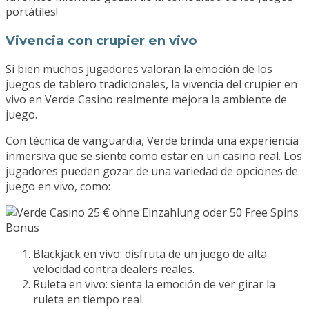
portátiles!
Vivencia con crupier en vivo
Si bien muchos jugadores valoran la emoción de los
juegos de tablero tradicionales, la vivencia del crupier en
vivo en Verde Casino realmente mejora la ambiente de
juego.
Con técnica de vanguardia, Verde brinda una experiencia
inmersiva que se siente como estar en un casino real. Los
jugadores pueden gozar de una variedad de opciones de
juego en vivo, como:
Blackjack en vivo: disfruta de un juego de alta
velocidad contra dealers reales.
Ruleta en vivo: sienta la emoción de ver girar la
ruleta en tiempo real.