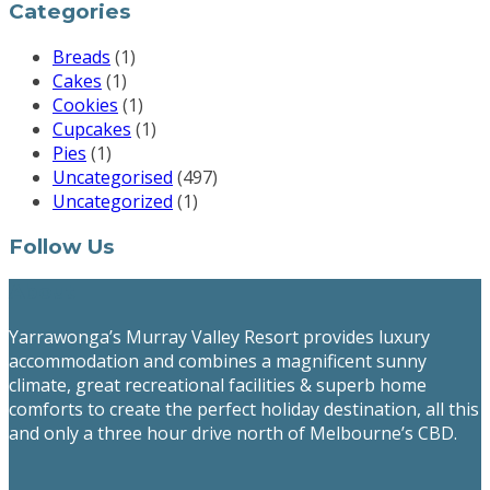
Categories
Breads
(1)
Cakes
(1)
Cookies
(1)
Cupcakes
(1)
Pies
(1)
Uncategorised
(497)
Uncategorized
(1)
Follow Us
About
Yarrawonga’s Murray Valley Resort provides luxury
accommodation and combines a magnificent sunny
climate, great recreational facilities & superb home
comforts to create the perfect holiday destination, all this
and only a three hour drive north of Melbourne’s CBD.