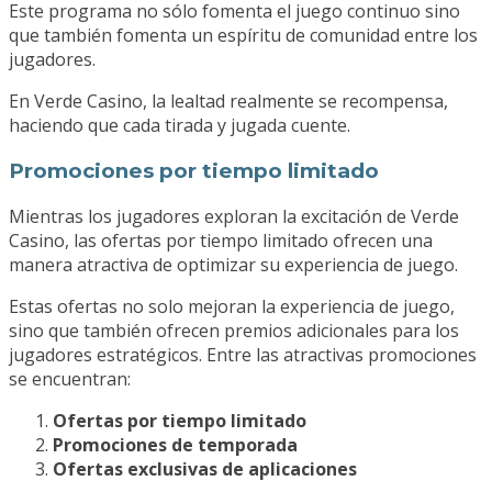
Este programa no sólo fomenta el juego continuo sino
que también fomenta un espíritu de comunidad entre los
jugadores.
En Verde Casino, la lealtad realmente se recompensa,
haciendo que cada tirada y jugada cuente.
Promociones por tiempo limitado
Mientras los jugadores exploran la excitación de Verde
Casino, las ofertas por tiempo limitado ofrecen una
manera atractiva de optimizar su experiencia de juego.
Estas ofertas no solo mejoran la experiencia de juego,
sino que también ofrecen premios adicionales para los
jugadores estratégicos. Entre las atractivas promociones
se encuentran:
Ofertas por tiempo limitado
Promociones de temporada
Ofertas exclusivas de aplicaciones