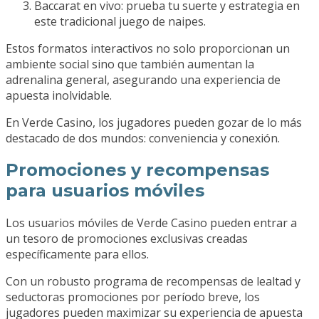
Baccarat en vivo: prueba tu suerte y estrategia en
este tradicional juego de naipes.
Estos formatos interactivos no solo proporcionan un
ambiente social sino que también aumentan la
adrenalina general, asegurando una experiencia de
apuesta inolvidable.
En Verde Casino, los jugadores pueden gozar de lo más
destacado de dos mundos: conveniencia y conexión.
Promociones y recompensas
para usuarios móviles
Los usuarios móviles de Verde Casino pueden entrar a
un tesoro de promociones exclusivas creadas
específicamente para ellos.
Con un robusto programa de recompensas de lealtad y
seductoras promociones por período breve, los
jugadores pueden maximizar su experiencia de apuesta