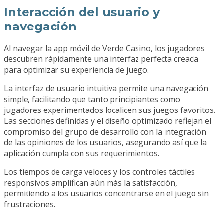
Interacción del usuario y
navegación
Al navegar la app móvil de Verde Casino, los jugadores
descubren rápidamente una interfaz perfecta creada
para optimizar su experiencia de juego.
La interfaz de usuario intuitiva permite una navegación
simple, facilitando que tanto principiantes como
jugadores experimentados localicen sus juegos favoritos.
Las secciones definidas y el diseño optimizado reflejan el
compromiso del grupo de desarrollo con la integración
de las opiniones de los usuarios, asegurando así que la
aplicación cumpla con sus requerimientos.
Los tiempos de carga veloces y los controles táctiles
responsivos amplifican aún más la satisfacción,
permitiendo a los usuarios concentrarse en el juego sin
frustraciones.