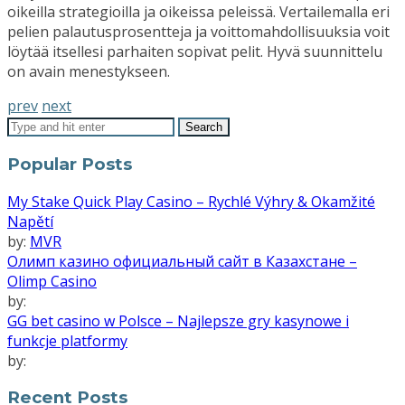
oikeilla strategioilla ja oikeissa peleissä. Vertailemalla eri
pelien palautusprosentteja ja voittomahdollisuuksia voit
löytää itsellesi parhaiten sopivat pelit. Hyvä suunnittelu
on avain menestykseen.
prev
next
Popular Posts
My Stake Quick Play Casino – Rychlé Výhry & Okamžité
Napětí
by:
MVR
Олимп казино официальный сайт в Казахстане –
Olimp Casino
by:
GG bet casino w Polsce – Najlepsze gry kasynowe i
funkcje platformy
by:
Recent Posts