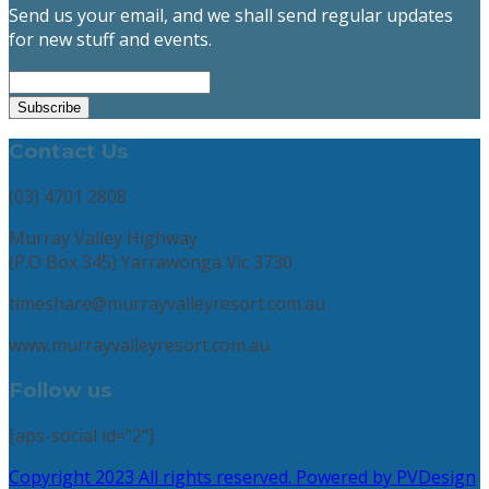
Send us your email, and we shall send regular updates
for new stuff and events.
Contact Us
(03) 4701 2808
Murray Valley Highway
(P.O Box 345) Yarrawonga Vic 3730
timeshare@murrayvalleyresort.com.au
www.murrayvalleyresort.com.au
Follow us
[aps-social id="2"]
Copyright 2023 All rights reserved. Powered by PVDesign