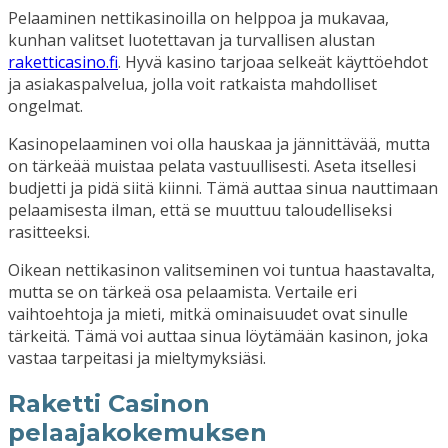
Pelaaminen nettikasinoilla on helppoa ja mukavaa,
kunhan valitset luotettavan ja turvallisen alustan
raketticasino.fi
. Hyvä kasino tarjoaa selkeät käyttöehdot
ja asiakaspalvelua, jolla voit ratkaista mahdolliset
ongelmat.
Kasinopelaaminen voi olla hauskaa ja jännittävää, mutta
on tärkeää muistaa pelata vastuullisesti. Aseta itsellesi
budjetti ja pidä siitä kiinni. Tämä auttaa sinua nauttimaan
pelaamisesta ilman, että se muuttuu taloudelliseksi
rasitteeksi.
Oikean nettikasinon valitseminen voi tuntua haastavalta,
mutta se on tärkeä osa pelaamista. Vertaile eri
vaihtoehtoja ja mieti, mitkä ominaisuudet ovat sinulle
tärkeitä. Tämä voi auttaa sinua löytämään kasinon, joka
vastaa tarpeitasi ja mieltymyksiäsi.
Raketti Casinon
pelaajakokemuksen