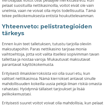
Verovapaat voitot ovat pelaajille merkittävä etu. Kun
pelaat suosituilla nettikasinoilla, voitot eivät ole vain
unelmia, vaan ne voivat olla myös todellisuutta. Tämä
tekee pelikokemuksesta entistä houkuttelevamman.
Yhteenveto: pelistrategioiden
tärkeys
Ennen kuin teet talletuksen, tutustu tarjolla oleviin
maksutapoihin. Paras nettikasino tarjoaa monia
vaihtoehtoja, jotta voit valita itsellesi sopivimman tavan
tallettaa ja nostaa varoja. Mukautuvat maksutavat
parantavat käyttökokemusta.
Erityisesti ilmaiskierroksista voi olla suuri etu, kun
valitset nettikasinoa. Nämä kierrokset antavat sinulle
mahdollisuuden kokeilla uusia pelejä ilman riskiä omasta
rahastasi. Hyödynnä tällaiset tarjoukset ja lisää
pelikokemustasi.
Erityisesti suuret voitot voivat olla mahdollisia, kun pelaat