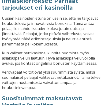
Ilmaiskierrokset: Parhaat
tarjoukset eri kasinoilla
Uusien kasinoiden etuna on usein se, että ne tarjoavat
houkuttelevia ja innovatiivisia bonuksia. Tämä antaa
pelaajille mahdollisuuden kokea jotain uutta ja
jännittävää. Pelaajat, jotka pitävät vaihtelusta, voivat
hyödyntää näitä erikoistarjouksia ja nauttia entistä
paremmasta pelikokemuksesta.
Kun valitset nettikasinoa, kiinnitä huomiota myös
asiakaspalvelun laatuun. Hyvä asiakaspalvelu voi olla
avuksi, jos kohtaat ongelmia bonusten käyttämisessä.
Verovapaat voitot ovat yksi suurimmista syistä, miksi
suomalaiset pelaajat valitsevat nettikasinot. Tämä tekee
voittojen nostamisesta vaivattomampaa ja
houkuttelevampaa.
Suosituimmat maksutavat: