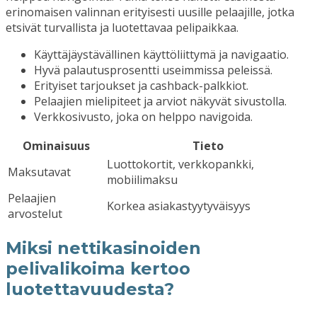
erinomaisen valinnan erityisesti uusille pelaajille, jotka
etsivät turvallista ja luotettavaa pelipaikkaa.
Käyttäjäystävällinen käyttöliittymä ja navigaatio.
Hyvä palautusprosentti useimmissa peleissä.
Erityiset tarjoukset ja cashback-palkkiot.
Pelaajien mielipiteet ja arviot näkyvät sivustolla.
Verkkosivusto, joka on helppo navigoida.
Ominaisuus
Tieto
Luottokortit, verkkopankki,
Maksutavat
mobiilimaksu
Pelaajien
Korkea asiakastyytyväisyys
arvostelut
Miksi nettikasinoiden
pelivalikoima kertoo
luotettavuudesta?