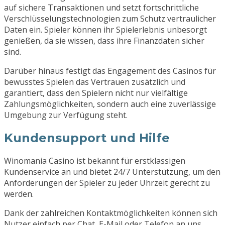
auf sichere Transaktionen und setzt fortschrittliche
Verschlüsselungstechnologien zum Schutz vertraulicher
Daten ein. Spieler können ihr Spielerlebnis unbesorgt
genießen, da sie wissen, dass ihre Finanzdaten sicher
sind.
Darüber hinaus festigt das Engagement des Casinos für
bewusstes Spielen das Vertrauen zusätzlich und
garantiert, dass den Spielern nicht nur vielfältige
Zahlungsmöglichkeiten, sondern auch eine zuverlässige
Umgebung zur Verfügung steht.
Kundensupport und Hilfe
Winomania Casino ist bekannt für erstklassigen
Kundenservice an und bietet 24/7 Unterstützung, um den
Anforderungen der Spieler zu jeder Uhrzeit gerecht zu
werden.
Dank der zahlreichen Kontaktmöglichkeiten können sich
Nutzer einfach per Chat, E-Mail oder Telefon an uns