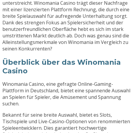
unterstreicht. Winomania Casino trägt dieser Nachfrage
mit einer lizenzierten Plattform Rechnung, die durch eine
breite Spielauswahl für aufregende Unterhaltung sorgt.
Dank des strengen Fokus an Spielersicherheit und der
benutzerfreundlichen Oberfläche hebt es sich im stark
umstrittenen Markt deutlich ab. Doch was genau sind die
Alleinstellungsmerkmale von Winomania im Vergleich zu
seinen Konkurrenten?
Überblick über das Winomania
Casino
Winomania Casino, eine gefragte Online-Gaming-
Plattform in Deutschland, bietet eine spannende Auswahl
an Spielen für Spieler, die Amüsement und Spannung
suchen.
Bekannt für seine breite Auswahl, bietet es Slots,
Tischspiele und Live-Casino-Optionen von renommierten
Spieleentwicklern. Dies garantiert hochwertige