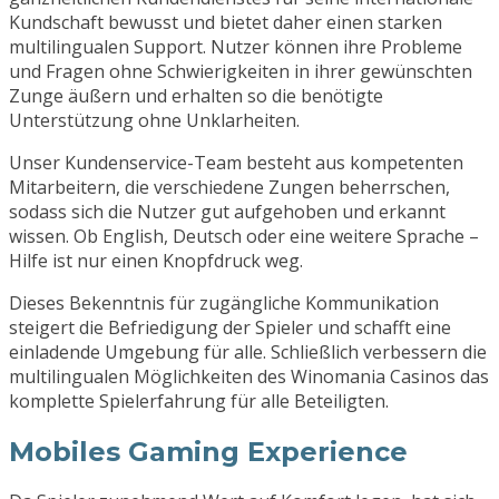
Kundschaft bewusst und bietet daher einen starken
multilingualen Support. Nutzer können ihre Probleme
und Fragen ohne Schwierigkeiten in ihrer gewünschten
Zunge äußern und erhalten so die benötigte
Unterstützung ohne Unklarheiten.
Unser Kundenservice-Team besteht aus kompetenten
Mitarbeitern, die verschiedene Zungen beherrschen,
sodass sich die Nutzer gut aufgehoben und erkannt
wissen. Ob English, Deutsch oder eine weitere Sprache –
Hilfe ist nur einen Knopfdruck weg.
Dieses Bekenntnis für zugängliche Kommunikation
steigert die Befriedigung der Spieler und schafft eine
einladende Umgebung für alle. Schließlich verbessern die
multilingualen Möglichkeiten des Winomania Casinos das
komplette Spielerfahrung für alle Beteiligten.
Mobiles Gaming Experience