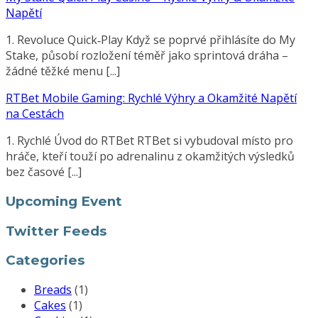
Napětí
1. Revoluce Quick‑Play Když se poprvé přihlásíte do My
Stake, působí rozložení téměř jako sprintová dráha –
žádné těžké menu [...]
RTBet Mobile Gaming: Rychlé Výhry a Okamžité Napětí
na Cestách
1. Rychlé Úvod do RTBet RTBet si vybudoval místo pro
hráče, kteří touží po adrenalinu z okamžitých výsledků
bez časové [...]
Upcoming Event
Twitter Feeds
Categories
Breads
(1)
Cakes
(1)