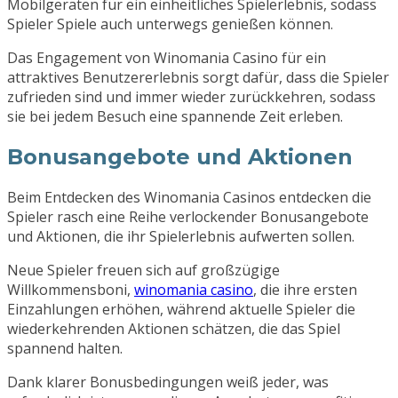
Mobilgeräten für ein einheitliches Spielerlebnis, sodass
Spieler Spiele auch unterwegs genießen können.
Das Engagement von Winomania Casino für ein
attraktives Benutzererlebnis sorgt dafür, dass die Spieler
zufrieden sind und immer wieder zurückkehren, sodass
sie bei jedem Besuch eine spannende Zeit erleben.
Bonusangebote und Aktionen
Beim Entdecken des Winomania Casinos entdecken die
Spieler rasch eine Reihe verlockender Bonusangebote
und Aktionen, die ihr Spielerlebnis aufwerten sollen.
Neue Spieler freuen sich auf großzügige
Willkommensboni,
winomania casino
, die ihre ersten
Einzahlungen erhöhen, während aktuelle Spieler die
wiederkehrenden Aktionen schätzen, die das Spiel
spannend halten.
Dank klarer Bonusbedingungen weiß jeder, was