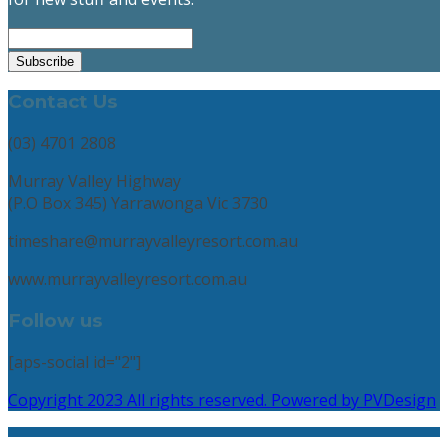
Contact Us
(03) 4701 2808
Murray Valley Highway
(P.O Box 345) Yarrawonga Vic 3730
timeshare@murrayvalleyresort.com.au
www.murrayvalleyresort.com.au
Follow us
[aps-social id="2"]
Copyright 2023 All rights reserved. Powered by PVDesign