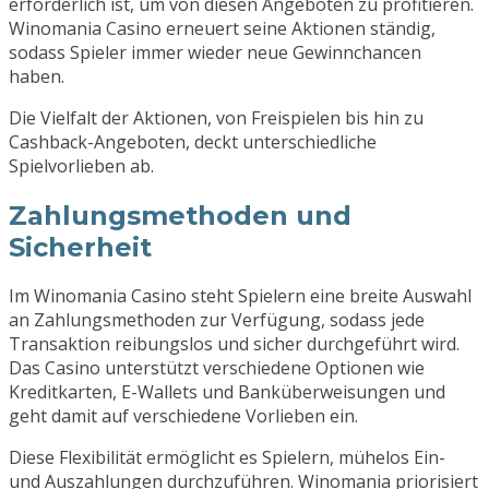
erforderlich ist, um von diesen Angeboten zu profitieren.
Winomania Casino erneuert seine Aktionen ständig,
sodass Spieler immer wieder neue Gewinnchancen
haben.
Die Vielfalt der Aktionen, von Freispielen bis hin zu
Cashback-Angeboten, deckt unterschiedliche
Spielvorlieben ab.
Zahlungsmethoden und
Sicherheit
Im Winomania Casino steht Spielern eine breite Auswahl
an Zahlungsmethoden zur Verfügung, sodass jede
Transaktion reibungslos und sicher durchgeführt wird.
Das Casino unterstützt verschiedene Optionen wie
Kreditkarten, E-Wallets und Banküberweisungen und
geht damit auf verschiedene Vorlieben ein.
Diese Flexibilität ermöglicht es Spielern, mühelos Ein-
und Auszahlungen durchzuführen. Winomania priorisiert