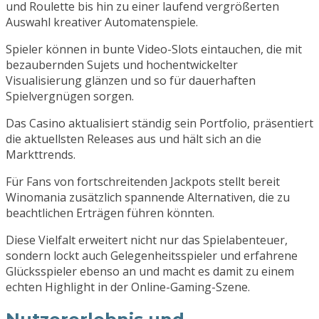
und Roulette bis hin zu einer laufend vergrößerten
Auswahl kreativer Automatenspiele.
Spieler können in bunte Video-Slots eintauchen, die mit
bezaubernden Sujets und hochentwickelter
Visualisierung glänzen und so für dauerhaften
Spielvergnügen sorgen.
Das Casino aktualisiert ständig sein Portfolio, präsentiert
die aktuellsten Releases aus und hält sich an die
Markttrends.
Für Fans von fortschreitenden Jackpots stellt bereit
Winomania zusätzlich spannende Alternativen, die zu
beachtlichen Erträgen führen könnten.
Diese Vielfalt erweitert nicht nur das Spielabenteuer,
sondern lockt auch Gelegenheitsspieler und erfahrene
Glücksspieler ebenso an und macht es damit zu einem
echten Highlight in der Online-Gaming-Szene.