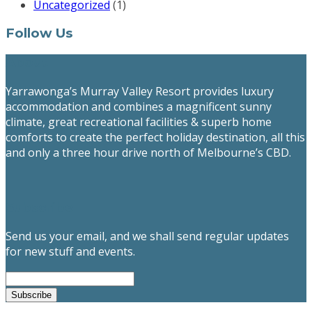
Uncategorized
(1)
Follow Us
About
Yarrawonga’s Murray Valley Resort provides luxury
accommodation and combines a magnificent sunny
climate, great recreational facilities & superb home
comforts to create the perfect holiday destination, all this
and only a three hour drive north of Melbourne’s CBD.
Subscribe
Send us your email, and we shall send regular updates
for new stuff and events.