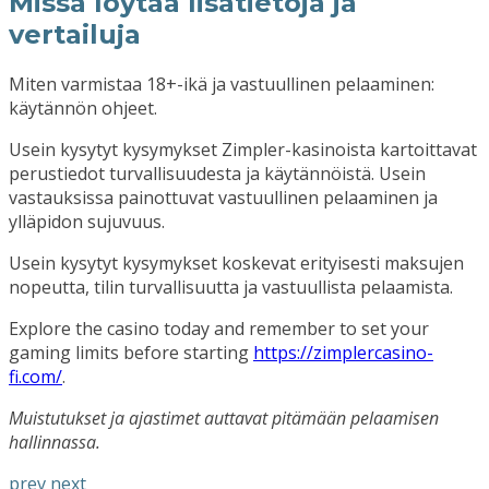
Missä löytää lisätietoja ja
vertailuja
Miten varmistaa 18+-ikä ja vastuullinen pelaaminen:
käytännön ohjeet.
Usein kysytyt kysymykset Zimpler-kasinoista kartoittavat
perustiedot turvallisuudesta ja käytännöistä. Usein
vastauksissa painottuvat vastuullinen pelaaminen ja
ylläpidon sujuvuus.
Usein kysytyt kysymykset koskevat erityisesti maksujen
nopeutta, tilin turvallisuutta ja vastuullista pelaamista.
Explore the casino today and remember to set your
gaming limits before starting
https://zimplercasino-
fi.com/
.
Muistutukset ja ajastimet auttavat pitämään pelaamisen
hallinnassa.
prev
next