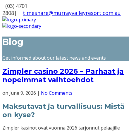
(03) 4701
2808
|
timeshare@murrayvalleyresort.com.au
Blog
Get informed about our latest news and events
Zimpler casino 2026 – Parhaat ja
nopeimmat vaihtoehdot
on
June 9, 2026
|
No Comments
Maksutavat ja turvallisuus: Mistä
on kyse?
Zimpler kasinot ovat vuonna 2026 tarjonnut pelaajille