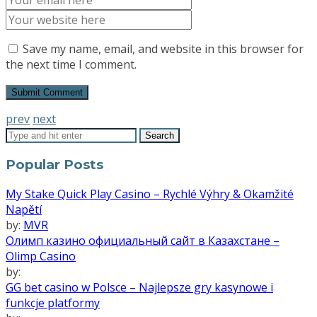
Save my name, email, and website in this browser for
the next time I comment.
prev
next
Popular Posts
My Stake Quick Play Casino – Rychlé Výhry & Okamžité
Napětí
by:
MVR
Олимп казино официальный сайт в Казахстане –
Olimp Casino
by:
GG bet casino w Polsce – Najlepsze gry kasynowe i
funkcje platformy