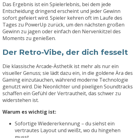
Das Ergebnis ist ein Spielerlebnis, bei dem jede
Entscheidung dringend erscheint und jeder Gewinn
sofort gefeiert wird. Spieler kehren oft im Laufe des
Tages zu PowerUp zurück, um den nächsten großen
Gewinn zu jagen oder einfach den Nervenkitzel des
Moments zu genießen.
Der Retro-Vibe, der dich fesselt
Die klassische Arcade-Ästhetik ist mehr als nur ein
visueller Genuss; sie lädt dazu ein, in die goldene Ära des
Gaming einzutauchen, während moderne Technologie
genutzt wird. Die Neonlichter und pixeligen Soundtracks
schaffen ein Gefühl der Vertrautheit, das schwer zu
widerstehen ist.
Warum es wichtig ist:
Sofortige Wiedererkennung – du siehst ein
vertrautes Layout und weißt, wo du hingehen
musst