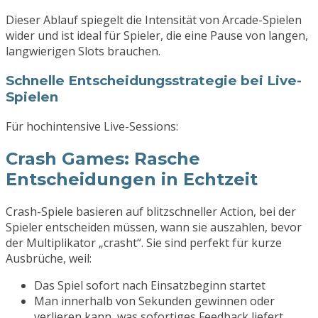
Dieser Ablauf spiegelt die Intensität von Arcade-Spielen
wider und ist ideal für Spieler, die eine Pause von langen,
langwierigen Slots brauchen.
Schnelle Entscheidungsstrategie bei Live-
Spielen
Für hochintensive Live-Sessions:
Crash Games: Rasche
Entscheidungen in Echtzeit
Crash-Spiele basieren auf blitzschneller Action, bei der
Spieler entscheiden müssen, wann sie auszahlen, bevor
der Multiplikator „crasht“. Sie sind perfekt für kurze
Ausbrüche, weil:
Das Spiel sofort nach Einsatzbeginn startet
Man innerhalb von Sekunden gewinnen oder
verlieren kann, was sofortiges Feedback liefert