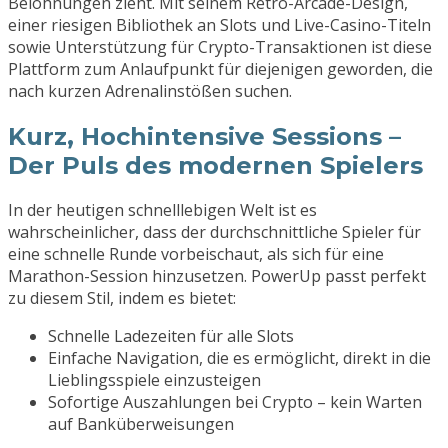
Belohnungen zieht. Mit seinem Retro-Arcade-Design,
einer riesigen Bibliothek an Slots und Live-Casino-Titeln
sowie Unterstützung für Crypto-Transaktionen ist diese
Plattform zum Anlaufpunkt für diejenigen geworden, die
nach kurzen Adrenalinstößen suchen.
Kurz, Hochintensive Sessions –
Der Puls des modernen Spielers
In der heutigen schnelllebigen Welt ist es
wahrscheinlicher, dass der durchschnittliche Spieler für
eine schnelle Runde vorbeischaut, als sich für eine
Marathon-Session hinzusetzen. PowerUp passt perfekt
zu diesem Stil, indem es bietet:
Schnelle Ladezeiten für alle Slots
Einfache Navigation, die es ermöglicht, direkt in die
Lieblingsspiele einzusteigen
Sofortige Auszahlungen bei Crypto – kein Warten
auf Banküberweisungen