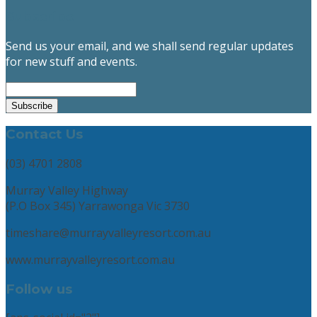
Subscribe
Send us your email, and we shall send regular updates
for new stuff and events.
Contact Us
(03) 4701 2808
Murray Valley Highway
(P.O Box 345) Yarrawonga Vic 3730
timeshare@murrayvalleyresort.com.au
www.murrayvalleyresort.com.au
Follow us