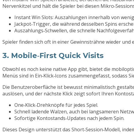
Nervenkitzel und hält die Spieler bei diesen Mikro‑Session
Instant Win Slots: Auszahlungen innerhalb von wenige
Jackpot‑Trigger, die während desselben Spins ersche
Auszahlungs‑Schwellen, die schnelle Nachfolgeverfah
Spieler finden sich oft in einer Gewinnsträhne wieder und 
3. Mobile‑First Quick Visits
Obwohl es noch keine native App gibt, bietet die mobilopt
Menüs sind in Ein‑Klick‑Icons zusammengefasst, sodass Sie 
Die Benutzeroberfläche ist bewusst minimalistisch gestalt
auslösen, und der nächste Klick zeigt sofort Ihren Kontos
One‑Klick‑Drehknöpfe für jedes Spiel.
Schnell ladende Walzen, auch bei langsameren Netzw
Sofortige Kontostands‑Updates nach jedem Spin.
Dieses Design unterstützt das Short‑Session‑Modell, indem