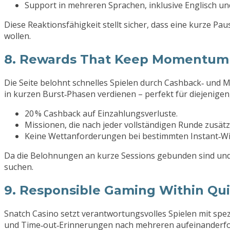
Support in mehreren Sprachen, inklusive Englisch un
Diese Reaktionsfähigkeit stellt sicher, dass eine kurze P
wollen.
8. Rewards That Keep Momentum 
Die Seite belohnt schnelles Spielen durch Cashback‑ und M
in kurzen Burst‑Phasen verdienen – perfekt für diejenigen
20 % Cashback auf Einzahlungsverluste.
Missionen, die nach jeder vollständigen Runde zusätz
Keine Wettanforderungen bei bestimmten Instant‑W
Da die Belohnungen an kurze Sessions gebunden sind und nic
suchen.
9. Responsible Gaming Within Qui
Snatch Casino setzt verantwortungsvolles Spielen mit spez
und Time‑out‑Erinnerungen nach mehreren aufeinanderfol