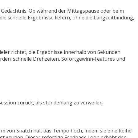
s Gedächtnis. Ob während der Mittagspause oder beim
die schnelle Ergebnisse liefern, ohne die Langzeitbindung,
ieler richtet, die Ergebnisse innerhalb von Sekunden
wurden: schnelle Drehzeiten, Sofortgewinn‑Features und
Session zurück, als stundenlang zu verweilen.
orm von Snatch hält das Tempo hoch, indem sie eine Reihe
igt werden. Dieser sofortige Feedback‑Loop erhöht den