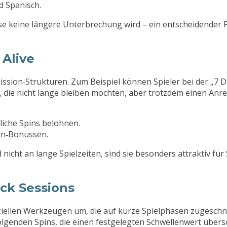
d Spanisch.
ause keine längere Unterbrechung wird – ein entscheidender 
Alive
ission‑Strukturen. Zum Beispiel können Spieler bei der „7 
, die nicht lange bleiben möchten, aber trotzdem einen Anre
liche Spins belohnen.
in‑Bonussen.
ht an lange Spielzeiten, sind sie besonders attraktiv für S
ck Sessions
iellen Werkzeugen um, die auf kurze Spielphasen zugeschnit
genden Spins, die einen festgelegten Schwellenwert übers