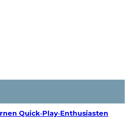
rnen Quick‑Play‑Enthusiasten