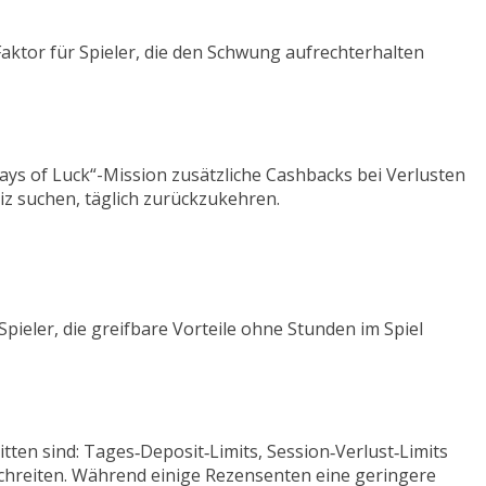
Faktor für Spieler, die den Schwung aufrechterhalten
Days of Luck“-Mission zusätzliche Cashbacks bei Verlusten
iz suchen, täglich zurückzukehren.
pieler, die greifbare Vorteile ohne Stunden im Spiel
ten sind: Tages‑Deposit‑Limits, Session‑Verlust‑Limits
chreiten. Während einige Rezensenten eine geringere