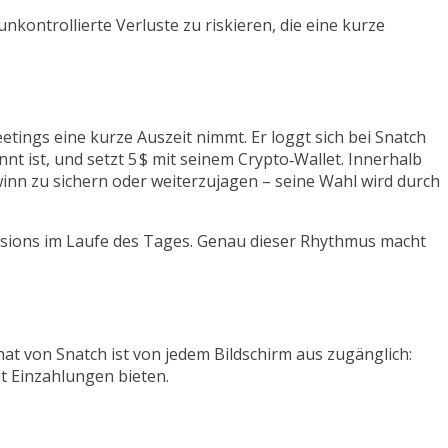
nkontrollierte Verluste zu riskieren, die eine kurze
tings eine kurze Auszeit nimmt. Er loggt sich bei Snatch
t ist, und setzt 5 $ mit seinem Crypto‑Wallet. Innerhalb
winn zu sichern oder weiterzujagen – seine Wahl wird durch
ions im Laufe des Tages. Genau dieser Rhythmus macht
hat von Snatch ist von jedem Bildschirm aus zugänglich:
t Einzahlungen bieten.