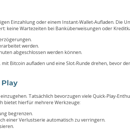
tigen Einzahlung oder einem Instant‑Wallet‑Aufladen. Die U
 keine Wartezeiten bei Banküberweisungen oder Kreditka
Verzögerungen.
erarbeitet werden.
Minuten abgeschlossen werden können.
n, mit Bitcoin aufladen und eine Slot‑Runde drehen, bevor
 Play
 einzugehen. Tatsächlich bevorzugen viele Quick‑Play‑Enthu
ch bietet hierfür mehrere Werkzeuge:
hung begrenzen.
h einer Verlustserie automatisch zu verringern.
sieren.