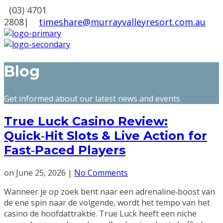
(03) 4701
2808
|
timeshare@murrayvalleyresort.com.au
Blog
Get informed about our latest news and events
True Luck Casino Review:
Quick‑Hit Slots & Live Action for
Fast‑Paced Players
on
June 25, 2026
|
No Comments
Wanneer je op zoek bent naar een adrenaline‑boost van
de ene spin naar de volgende, wordt het tempo van het
casino de hoofdattraktie. True Luck heeft een niche