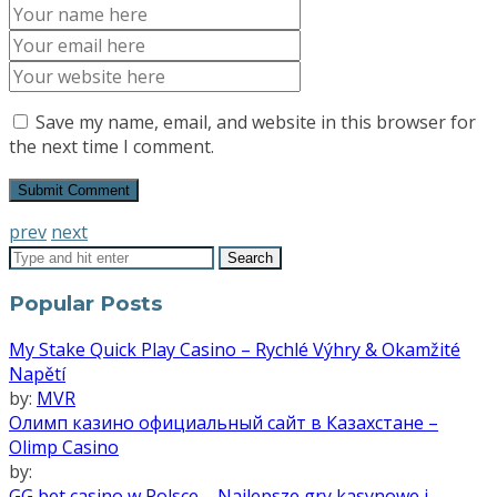
Save my name, email, and website in this browser for
the next time I comment.
prev
next
Popular Posts
My Stake Quick Play Casino – Rychlé Výhry & Okamžité
Napětí
by:
MVR
Олимп казино официальный сайт в Казахстане –
Olimp Casino
by:
GG bet casino w Polsce – Najlepsze gry kasynowe i