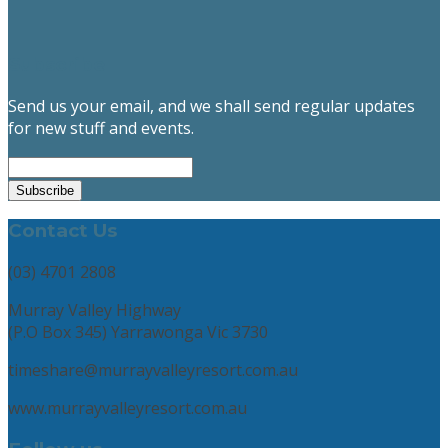
Subscribe
Send us your email, and we shall send regular updates
for new stuff and events.
Contact Us
(03) 4701 2808
Murray Valley Highway
(P.O Box 345) Yarrawonga Vic 3730
timeshare@murrayvalleyresort.com.au
www.murrayvalleyresort.com.au