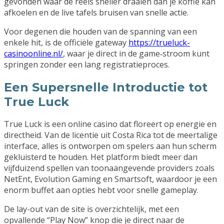
gevonden waar de reels sneller draaien dan je koffie kan
afkoelen en de live tafels bruisen van snelle actie.
Voor degenen die houden van de spanning van een
enkele hit, is de officiële gateway
https://trueluck-
casinoonline.nl/
, waar je direct in de game‑stroom kunt
springen zonder een lang registratieproces.
Een Supersnelle Introductie tot
True Luck
True Luck is een online casino dat floreert op energie en
directheid. Van de licentie uit Costa Rica tot de meertalige
interface, alles is ontworpen om spelers aan hun scherm
gekluisterd te houden. Het platform biedt meer dan
vijfduizend spellen van toonaangevende providers zoals
NetEnt, Evolution Gaming en Smartsoft, waardoor je een
enorm buffet aan opties hebt voor snelle gameplay.
De lay-out van de site is overzichtelijk, met een
opvallende “Play Now” knop die je direct naar de