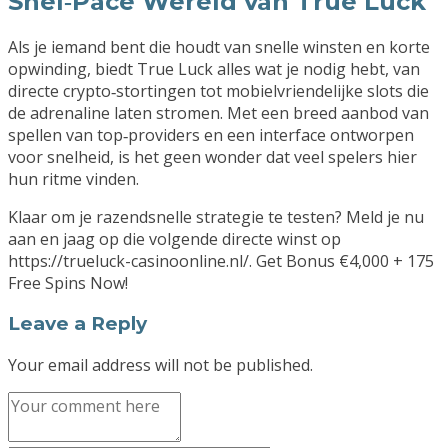
Snel‑Pace Wereld van True Luck
Als je iemand bent die houdt van snelle winsten en korte
opwinding, biedt True Luck alles wat je nodig hebt, van
directe crypto‑stortingen tot mobielvriendelijke slots die
de adrenaline laten stromen. Met een breed aanbod van
spellen van top‑providers en een interface ontworpen
voor snelheid, is het geen wonder dat veel spelers hier
hun ritme vinden.
Klaar om je razendsnelle strategie te testen? Meld je nu
aan en jaag op die volgende directe winst op
https://trueluck-casinoonline.nl/. Get Bonus €4,000 + 175
Free Spins Now!
Leave a Reply
Your email address will not be published.