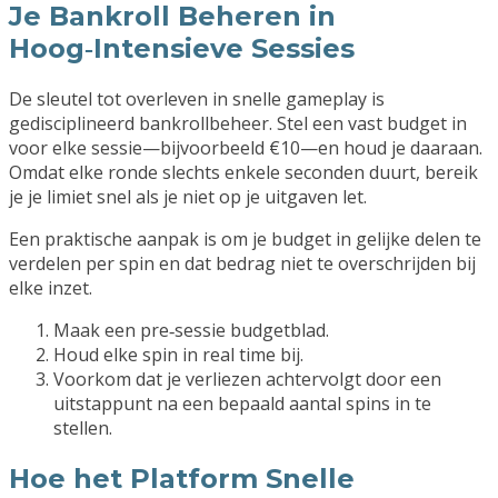
Je Bankroll Beheren in
Hoog‑Intensieve Sessies
De sleutel tot overleven in snelle gameplay is
gedisciplineerd bankrollbeheer. Stel een vast budget in
voor elke sessie—bijvoorbeeld €10—en houd je daaraan.
Omdat elke ronde slechts enkele seconden duurt, bereik
je je limiet snel als je niet op je uitgaven let.
Een praktische aanpak is om je budget in gelijke delen te
verdelen per spin en dat bedrag niet te overschrijden bij
elke inzet.
Maak een pre‑sessie budgetblad.
Houd elke spin in real time bij.
Voorkom dat je verliezen achtervolgt door een
uitstappunt na een bepaald aantal spins in te
stellen.
Hoe het Platform Snelle