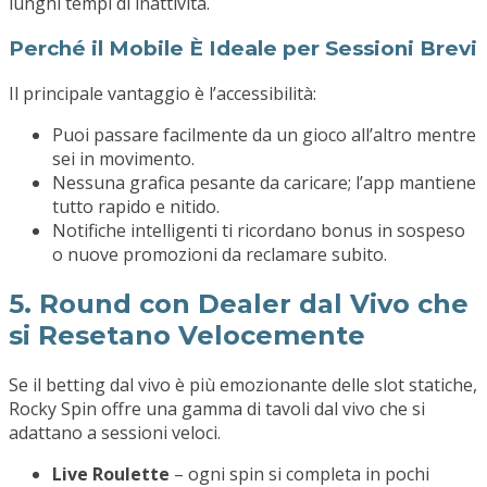
lunghi tempi di inattività.
Perché il Mobile È Ideale per Sessioni Brevi
Il principale vantaggio è l’accessibilità:
Puoi passare facilmente da un gioco all’altro mentre
sei in movimento.
Nessuna grafica pesante da caricare; l’app mantiene
tutto rapido e nitido.
Notifiche intelligenti ti ricordano bonus in sospeso
o nuove promozioni da reclamare subito.
5. Round con Dealer dal Vivo che
si Resetano Velocemente
Se il betting dal vivo è più emozionante delle slot statiche,
Rocky Spin offre una gamma di tavoli dal vivo che si
adattano a sessioni veloci.
Live Roulette
– ogni spin si completa in pochi