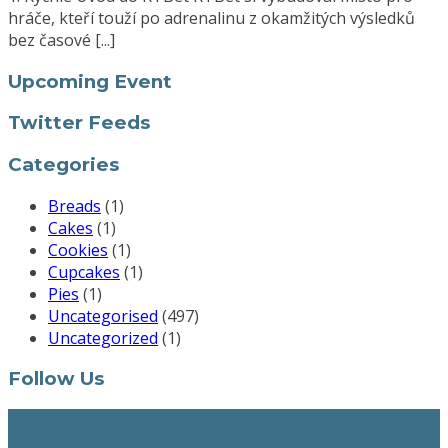
hráče, kteří touží po adrenalinu z okamžitých výsledků
bez časové [...]
Upcoming Event
Twitter Feeds
Categories
Breads
(1)
Cakes
(1)
Cookies
(1)
Cupcakes
(1)
Pies
(1)
Uncategorised
(497)
Uncategorized
(1)
Follow Us
About