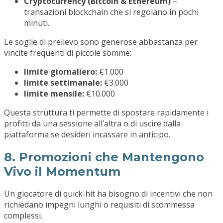
Cryptocurrency (Bitcoin & Ethereum)
–
transazioni blockchain che si regolano in pochi
minuti.
Le soglie di prelievo sono generose abbastanza per
vincite frequenti di piccole somme:
limite giornaliero:
€1.000
limite settimanale:
€3.000
limite mensile:
€10.000
Questa struttura ti permette di spostare rapidamente i
profitti da una sessione all’altra o di uscire dalla
piattaforma se desideri incassare in anticipo.
8. Promozioni che Mantengono
Vivo il Momentum
Un giocatore di quick‑hit ha bisogno di incentivi che non
richiedano impegni lunghi o requisiti di scommessa
complessi.