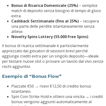
Bonus di Ricarica Domenicale (25%)
– semplice
match di deposito senza bisogno di tempo di gioco
extra.
Cashback Settimanale (fino al 25%)
– recupera
una parte delle perdite istantaneamente senza
attese.
Nove­lty Spins Lottery (55.000 Free Spins)
Il bonus di ricarica settimanale è particolarmente
apprezzato dai giocatori di sessioni brevi perché
aggiunge crediti extra per un singolo deposito—ideale
per testare nuove slot o provare un tavolo dal vivo senza
rischi aggiuntivi.
Esempio di “Bonus Flow”
Piazzate €50 → ricevi €12,50 di credito bonus
istantaneo.
Spin Coin Strike Hold e ottieni una vincita → i crediti
bonus vengono aggiunti automaticamente al