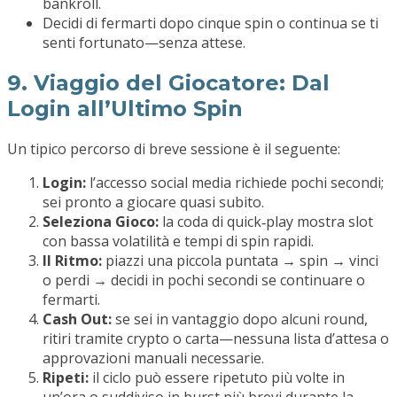
bankroll.
Decidi di fermarti dopo cinque spin o continua se ti
senti fortunato—senza attese.
9. Viaggio del Giocatore: Dal
Login all’Ultimo Spin
Un tipico percorso di breve sessione è il seguente:
Login:
l’accesso social media richiede pochi secondi;
sei pronto a giocare quasi subito.
Seleziona Gioco:
la coda di quick‑play mostra slot
con bassa volatilità e tempi di spin rapidi.
Il Ritmo:
piazzi una piccola puntata → spin → vinci
o perdi → decidi in pochi secondi se continuare o
fermarti.
Cash Out:
se sei in vantaggio dopo alcuni round,
ritiri tramite crypto o carta—nessuna lista d’attesa o
approvazioni manuali necessarie.
Ripeti:
il ciclo può essere ripetuto più volte in
un’ora o suddiviso in burst più brevi durante la