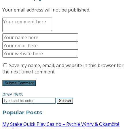
Your email address will not be published.
Save my name, email, and website in this browser for
the next time I comment.
prev
next
Popular Posts
My Stake Quick Play Casino – Rychlé Výhry & Okamžité