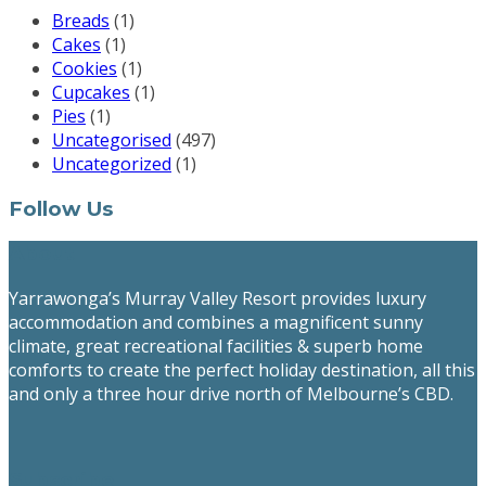
Breads
(1)
Cakes
(1)
Cookies
(1)
Cupcakes
(1)
Pies
(1)
Uncategorised
(497)
Uncategorized
(1)
Follow Us
About
Yarrawonga’s Murray Valley Resort provides luxury
accommodation and combines a magnificent sunny
climate, great recreational facilities & superb home
comforts to create the perfect holiday destination, all this
and only a three hour drive north of Melbourne’s CBD.
Subscribe