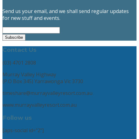
Send us your email, and we shall send regular updates
for new stuff and events.
Contact Us
(03) 4701 2808
Murray Valley Highway
(P.O Box 345) Yarrawonga Vic 3730
timeshare@murrayvalleyresort.com.au
www.murrayvalleyresort.com.au
Follow us
[aps-social id="2"]