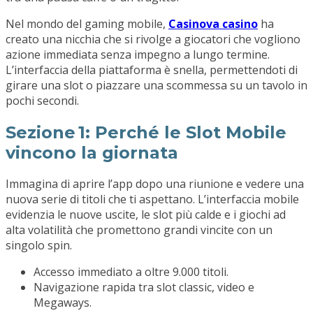
Nel mondo del gaming mobile,
Casinova casino
ha
creato una nicchia che si rivolge a giocatori che vogliono
azione immediata senza impegno a lungo termine.
L’interfaccia della piattaforma è snella, permettendoti di
girare una slot o piazzare una scommessa su un tavolo in
pochi secondi.
Sezione 1: Perché le Slot Mobile
vincono la giornata
Immagina di aprire l’app dopo una riunione e vedere una
nuova serie di titoli che ti aspettano. L’interfaccia mobile
evidenzia le nuove uscite, le slot più calde e i giochi ad
alta volatilità che promettono grandi vincite con un
singolo spin.
Accesso immediato a oltre 9.000 titoli.
Navigazione rapida tra slot classic, video e
Megaways.