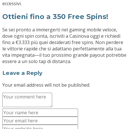
eccessivi.
Ottieni fino a 350 Free Spins!
Se sei pronto a immergerti nel gaming mobile veloce,
dove ogni spin conta, iscriviti a Casinova oggi e richiedi
fino a €3.333 più quei desiderati free spins. Non perdere
le vittorie rapide che si adattano perfettamente alla tua
vita impegnata—il tuo prossimo grande payout potrebbe
essere a un solo tap di distanza.
Leave a Reply
Your email address will not be published.