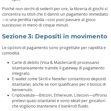
Poiché non cerchi di sederti per ore, la libreria di giochi si
concentra su titoli che ti danno un pagamento immediato
—o una perdita rapida—così puoi passare al gioco
successivo in meno di cinque minuti.
Sezione 3: Depositi in movimento
Le opzioni di pagamento sono progettate per rapidità e
comodità.
Carte di debito (Visa & Mastercard) processano
istantaneamente tramite il gateway di pagamento
integrato.
E-wallet come Skrill e Neteller consentono depositi
istantanei, anche se non qualificano per il bonus di
benvenuto.
Criptovalute—Bitcoin, Ethereum, Litecoin—offrono
prelievi quasi istantanei e sono ideali per giocatori
che vogliono mantenere il bankroll fluido.