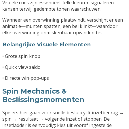
Visuele cues zijn essentieel: felle kleuren signaleren
kansen terwijl gedempte tonen waarschuwen.
Wanneer een overwinning plaatsvindt, verschijnt er een
animatie—munten spatten, een bel klinkt—waardoor
elke overwinning onmiskenbaar opwindend is.
Belangrijke Visuele Elementen
• Grote spin‑knop
• Quick‑view saldo
• Directe win‑pop-ups
Spin Mechanics &
Beslissingsmomenten
Spelers hier gaan voor snelle besluitcycli: inzetbedrag →
spin → resultaat → volgende inzet of stoppen. De
inzetladder is eenvoudig: kies uit vooraf ingestelde