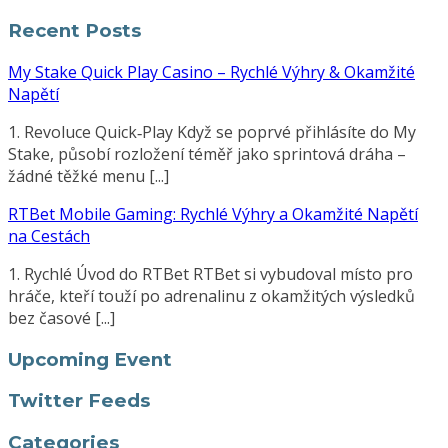
Recent Posts
My Stake Quick Play Casino – Rychlé Výhry & Okamžité
Napětí
1. Revoluce Quick‑Play Když se poprvé přihlásíte do My
Stake, působí rozložení téměř jako sprintová dráha –
žádné těžké menu [...]
RTBet Mobile Gaming: Rychlé Výhry a Okamžité Napětí
na Cestách
1. Rychlé Úvod do RTBet RTBet si vybudoval místo pro
hráče, kteří touží po adrenalinu z okamžitých výsledků
bez časové [...]
Upcoming Event
Twitter Feeds
Categories