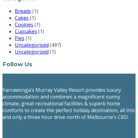
Breads
(1)
Cakes
(1)
Cookies
(1)
Cupcakes
(1)
Pies
(1)
Uncategorised
(497)
Uncategorized
(1)
Follow Us
About
Yarrawonga’s Murray Valley Resort provides luxury
accommodation and combines a magnificent sunny
climate, great recreational facilities & superb home
comforts to create the perfect holiday destination, all this
and only a three hour drive north of Melbourne’s CBD.