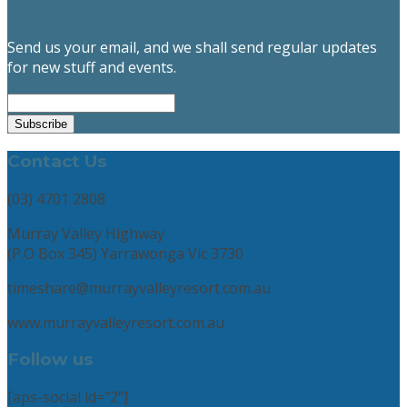
Subscribe
Send us your email, and we shall send regular updates
for new stuff and events.
Contact Us
(03) 4701 2808
Murray Valley Highway
(P.O Box 345) Yarrawonga Vic 3730
timeshare@murrayvalleyresort.com.au
www.murrayvalleyresort.com.au
Follow us
[aps-social id="2"]