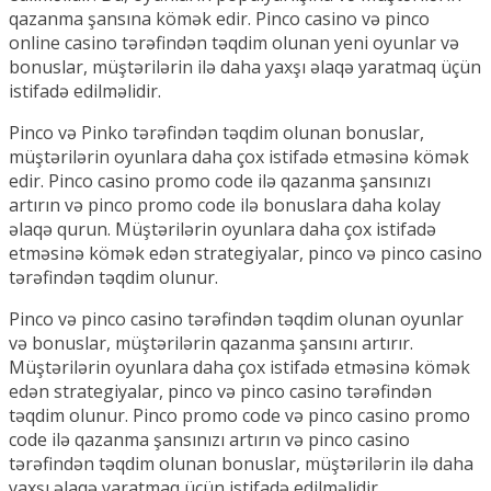
qazanma şansına kömək edir. Pinco casino və pinco
online casino tərəfindən təqdim olunan yeni oyunlar və
bonuslar, müştərilərin ilə daha yaxşı əlaqə yaratmaq üçün
istifadə edilməlidir.
Pinco və Pinko tərəfindən təqdim olunan bonuslar,
müştərilərin oyunlara daha çox istifadə etməsinə kömək
edir. Pinco casino promo code ilə qazanma şansınızı
artırın və pinco promo code ilə bonuslara daha kolay
əlaqə qurun. Müştərilərin oyunlara daha çox istifadə
etməsinə kömək edən strategiyalar, pinco və pinco casino
tərəfindən təqdim olunur.
Pinco və pinco casino tərəfindən təqdim olunan oyunlar
və bonuslar, müştərilərin qazanma şansını artırır.
Müştərilərin oyunlara daha çox istifadə etməsinə kömək
edən strategiyalar, pinco və pinco casino tərəfindən
təqdim olunur. Pinco promo code və pinco casino promo
code ilə qazanma şansınızı artırın və pinco casino
tərəfindən təqdim olunan bonuslar, müştərilərin ilə daha
yaxşı əlaqə yaratmaq üçün istifadə edilməlidir.