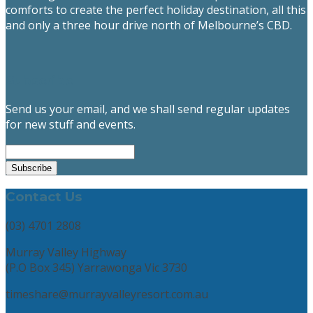
comforts to create the perfect holiday destination, all this
and only a three hour drive north of Melbourne’s CBD.
Subscribe
Send us your email, and we shall send regular updates
for new stuff and events.
Contact Us
(03) 4701 2808
Murray Valley Highway
(P.O Box 345) Yarrawonga Vic 3730
timeshare@murrayvalleyresort.com.au