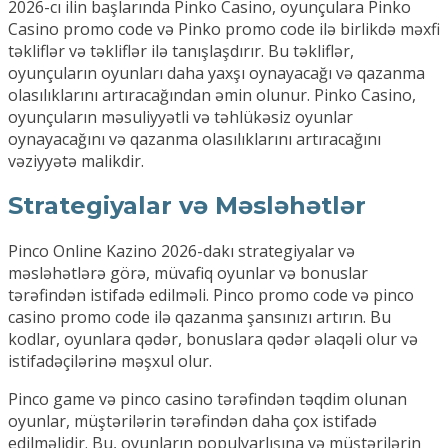
2026-cı ilin başlarında Pinko Casino, oyunçulara Pinko
Casino promo code və Pinko promo code ilə birlikdə məxfi
təkliflər və təkliflər ilə tanışlaşdırır. Bu təkliflər,
oyunçuların oyunları daha yaxşı oynayacağı və qazanma
olasılıklarını artıracağından əmin olunur. Pinko Casino,
oyunçuların məsuliyyətli və təhlükəsiz oyunlar
oynayacağını və qazanma olasılıklarını artıracağını
vəziyyətə malikdir.
Strategiyalar və Məsləhətlər
Pinco Online Kazino 2026-dakı strategiyalar və
məsləhətlərə görə, müvafiq oyunlar və bonuslar
tərəfindən istifadə edilməli. Pinco promo code və pinco
casino promo code ilə qazanma şansınızı artırın. Bu
kodlar, oyunlara qədər, bonuslara qədər əlaqəli olur və
istifadəçilərinə məşxul olur.
Pinco game və pinco casino tərəfindən təqdim olunan
oyunlar, müştərilərin tərəfindən daha çox istifadə
edilməlidir. Bu, oyunların populyarlışına və müştərilərin