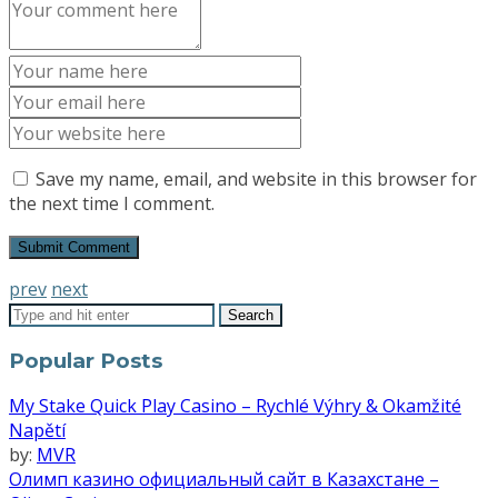
Save my name, email, and website in this browser for
the next time I comment.
prev
next
Popular Posts
My Stake Quick Play Casino – Rychlé Výhry & Okamžité
Napětí
by:
MVR
Олимп казино официальный сайт в Казахстане –