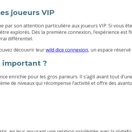
es joueurs VIP
ne par son attention particulière aux joueurs VIP. Si vous êt
re explorés. Dès la première connexion, l’expérience est flui
ai différentiel.
pouvez découvrir leur
wild dice connexion
, un espace réservé
 important ?
 enrichie pour les gros parieurs. Il s’agit avant tout d’une
ème de niveaux qui récompense l’activité et offre des avant
rtis, en leur assurant une relation privilégiée avec la platef