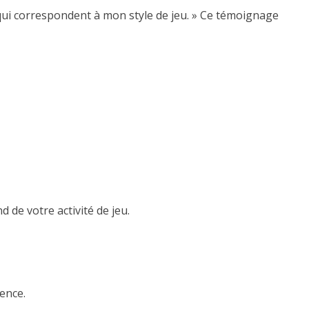
 qui correspondent à mon style de jeu. » Ce témoignage
de votre activité de jeu.
ence.