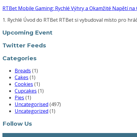
RTBet Mobile Gaming: Rychlé Výhry a Okamžité Napětí na 
1. Rychlé Úvod do RTBet RTBet si vybudoval místo pro hráče
Upcoming Event
Twitter Feeds
Categories
Breads
(1)
Cakes
(1)
Cookies
(1)
Cupcakes
(1)
Pies
(1)
Uncategorised
(497)
Uncategorized
(1)
Follow Us
About