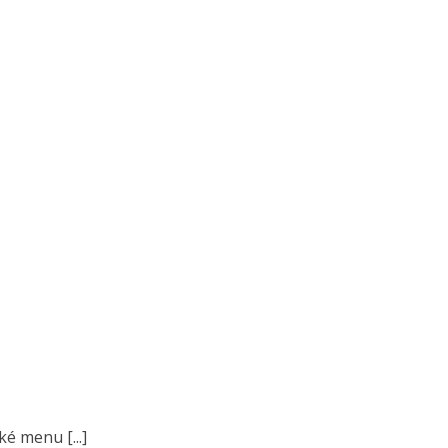
é menu [...]