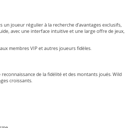
es un joueur régulier à la recherche d’avantages exclusifs,
de, avec une interface intuitive et une large offre de jeux,
 aux membres VIP et autres joueurs fidèles.
 reconnaissance de la fidélité et des montants joués. Wild
ages croissants.
orme.