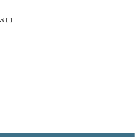
 [...]