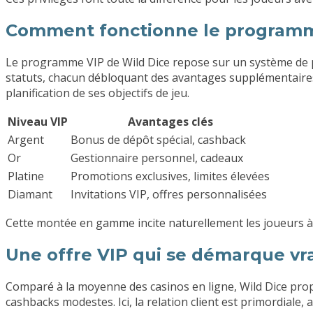
Comment fonctionne le programme
Le programme VIP de Wild Dice repose sur un système de p
statuts, chacun débloquant des avantages supplémentaires. 
planification de ses objectifs de jeu.
Niveau VIP
Avantages clés
Argent
Bonus de dépôt spécial, cashback
Or
Gestionnaire personnel, cadeaux
Platine
Promotions exclusives, limites élevées
Diamant
Invitations VIP, offres personnalisées
Cette montée en gamme incite naturellement les joueurs à s
Une offre VIP qui se démarque vr
Comparé à la moyenne des casinos en ligne, Wild Dice prop
cashbacks modestes. Ici, la relation client est primordia