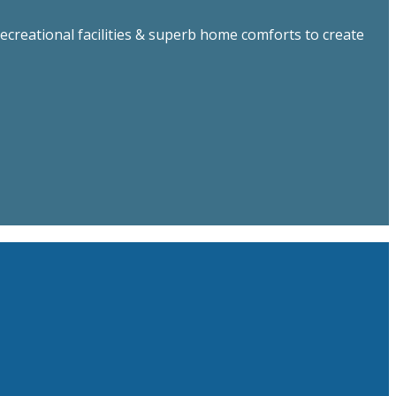
creational facilities & superb home comforts to create