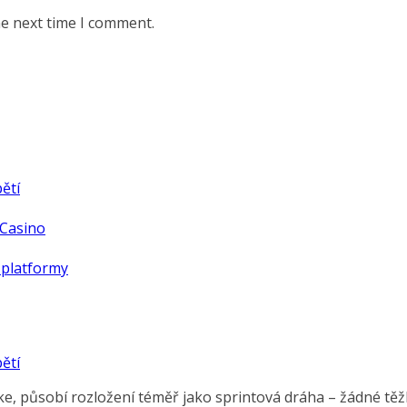
he next time I comment.
ětí
Casino
 platformy
ětí
ke, působí rozložení téměř jako sprintová dráha – žádné těžk