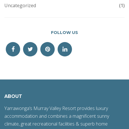
Uncategorized
(1)
FOLLOW US
ABOUT
Yarrawonga’s Murray Valley Resort provides luxury
accommodation and combines a magnificent sunny
climate, great recreational facilities & superb home