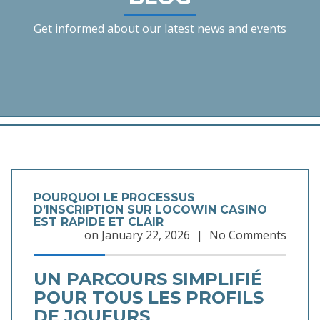
Get informed about our latest news and events
POURQUOI LE PROCESSUS
D’INSCRIPTION SUR LOCOWIN CASINO
EST RAPIDE ET CLAIR
on
January 22, 2026
|
No Comments
UN PARCOURS SIMPLIFIÉ
POUR TOUS LES PROFILS
DE JOUEURS