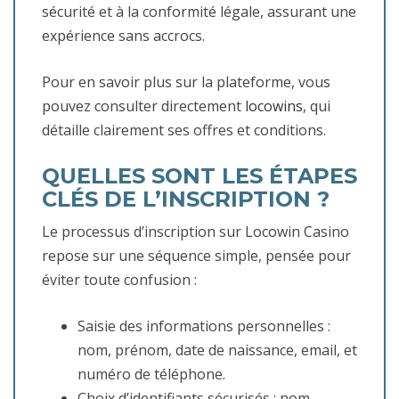
sécurité et à la conformité légale, assurant une
expérience sans accrocs.
Pour en savoir plus sur la plateforme, vous
pouvez consulter directement
locowins
, qui
détaille clairement ses offres et conditions.
QUELLES SONT LES ÉTAPES
CLÉS DE L’INSCRIPTION ?
Le processus d’inscription sur Locowin Casino
repose sur une séquence simple, pensée pour
éviter toute confusion :
Saisie des informations personnelles :
nom, prénom, date de naissance, email, et
numéro de téléphone.
Choix d’identifiants sécurisés : nom