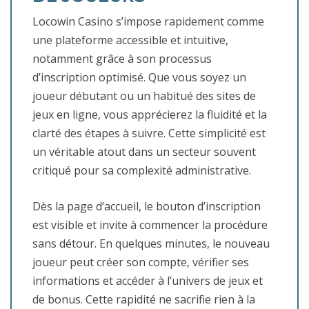
Locowin Casino s’impose rapidement comme
une plateforme accessible et intuitive,
notamment grâce à son processus
d’inscription optimisé. Que vous soyez un
joueur débutant ou un habitué des sites de
jeux en ligne, vous apprécierez la fluidité et la
clarté des étapes à suivre. Cette simplicité est
un véritable atout dans un secteur souvent
critiqué pour sa complexité administrative.
Dès la page d’accueil, le bouton d’inscription
est visible et invite à commencer la procédure
sans détour. En quelques minutes, le nouveau
joueur peut créer son compte, vérifier ses
informations et accéder à l’univers de jeux et
de bonus. Cette rapidité ne sacrifie rien à la