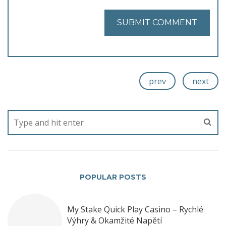
prev
next
POPULAR POSTS
My Stake Quick Play Casino – Rychlé
Výhry & Okamžité Napětí