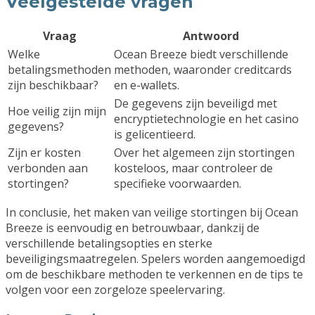
Veelgestelde vragen
Vraag
Antwoord
Welke
Ocean Breeze biedt verschillende
betalingsmethoden
methoden, waaronder creditcards
zijn beschikbaar?
en e-wallets.
De gegevens zijn beveiligd met
Hoe veilig zijn mijn
encryptietechnologie en het casino
gegevens?
is gelicentieerd.
Zijn er kosten
Over het algemeen zijn stortingen
verbonden aan
kosteloos, maar controleer de
stortingen?
specifieke voorwaarden.
In conclusie, het maken van veilige stortingen bij Ocean
Breeze is eenvoudig en betrouwbaar, dankzij de
verschillende betalingsopties en sterke
beveiligingsmaatregelen. Spelers worden aangemoedigd
om de beschikbare methoden te verkennen en de tips te
volgen voor een zorgeloze speelervaring.