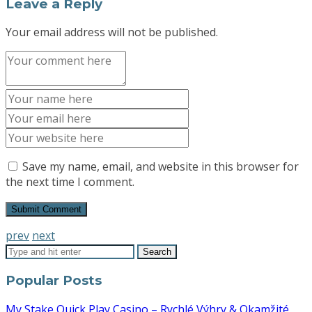
Leave a Reply
Your email address will not be published.
Save my name, email, and website in this browser for
the next time I comment.
prev
next
Popular Posts
My Stake Quick Play Casino – Rychlé Výhry & Okamžité