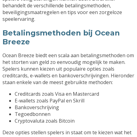
behandelt de verschillende betalingsmethoden,
beveiligingsmaatregelen en tips voor een zorgeloze
speelervaring.
Betalingsmethoden bij Ocean
Breeze
Ocean Breeze biedt een scala aan betalingsmethoden om
het storten van geld zo eenvoudig mogelijk te maken.
Spelers kunnen kiezen uit populaire opties zoals
creditcards, e-wallets en bankoverschrijvingen. Hieronder
staan enkele van de meest gebruikte methoden:
Creditcards zoals Visa en Mastercard
E-wallets zoals PayPal en Skrill
Bankoverschrijving
Tegoedbonnen
Cryptovaluta zoals Bitcoin
Deze opties stellen spelers in staat om te kiezen wat het