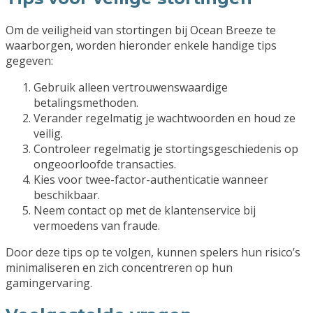
Om de veiligheid van stortingen bij Ocean Breeze te
waarborgen, worden hieronder enkele handige tips
gegeven:
Gebruik alleen vertrouwenswaardige
betalingsmethoden.
Verander regelmatig je wachtwoorden en houd ze
veilig.
Controleer regelmatig je stortingsgeschiedenis op
ongeoorloofde transacties.
Kies voor twee-factor-authenticatie wanneer
beschikbaar.
Neem contact op met de klantenservice bij
vermoedens van fraude.
Door deze tips op te volgen, kunnen spelers hun risico’s
minimaliseren en zich concentreren op hun
gamingervaring.