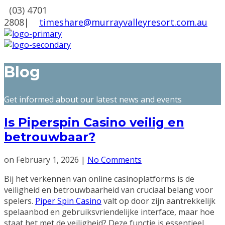
(03) 4701
2808
|
timeshare@murrayvalleyresort.com.au
Blog
Get informed about our latest news and events
Is Piperspin Casino veilig en
betrouwbaar?
on
February 1, 2026
|
No Comments
Bij het verkennen van online casinoplatforms is de
veiligheid en betrouwbaarheid van cruciaal belang voor
spelers.
Piper Spin Casino
valt op door zijn aantrekkelijk
spelaanbod en gebruiksvriendelijke interface, maar hoe
staat het met de veiligheid? Deze functie is essentieel