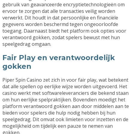
gebruik van geavanceerde encryptietechnologieën om
ervoor te zorgen dat alle transacties veilig worden
verwerkt. Dit houdt in dat persoonlijke en financiële
gegevens worden beschermd tegen ongeoorloofde
toegang. Daarnaast biedt het platform ook opties voor
verantwoord gokken, zodat spelers bewust met hun
speelgedrag omgaan.
Fair Play en verantwoordelijk
gokken
Piper Spin Casino zet zich in voor fair play, wat betekent
dat alle spellen op eerlijke wijze worden uitgevoerd. Het
casino werkt met softwareleveranciers die bekend staan
om hun eerlijke spelpraktijken. Bovendien moedigt het
platform verantwoord gokken aan door middelen aan te
bieden voor spelers die hulp nodig hebben bij hun
speelgedrag. Dit omvat ook limieten voor inzetten en de
mogelijkheid om tijdelijk een pauze te nemen van
gokken.