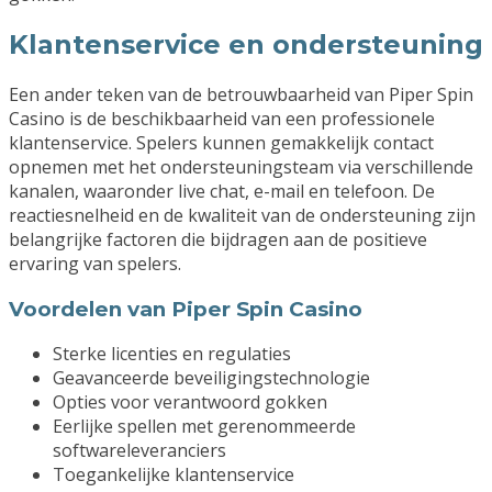
Klantenservice en ondersteuning
Een ander teken van de betrouwbaarheid van Piper Spin
Casino is de beschikbaarheid van een professionele
klantenservice. Spelers kunnen gemakkelijk contact
opnemen met het ondersteuningsteam via verschillende
kanalen, waaronder live chat, e-mail en telefoon. De
reactiesnelheid en de kwaliteit van de ondersteuning zijn
belangrijke factoren die bijdragen aan de positieve
ervaring van spelers.
Voordelen van Piper Spin Casino
Sterke licenties en regulaties
Geavanceerde beveiligingstechnologie
Opties voor verantwoord gokken
Eerlijke spellen met gerenommeerde
softwareleveranciers
Toegankelijke klantenservice