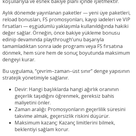
koşullarıyla ve esnek bakiye planı içinde işletmektir.
Aylık dönemde yayınlanan paketler — yeni üye paketleri,
reload bonusları, FS promosyonları, kayıp iadeleri ve VIP
fırsatları — eşgüdümlü yaklaşımla kullanıldığında hakiki
değer sağlar. Örneğin, önce bakiye yükleme bonusu
edinip devamında playthrough’unu başarıyla
tamamladıktan sonra iade programı veya FS fırsatına
dönmek, hem süre hem de sonuç boyutunda maksimum
dengeyi kurar.
Bu uygulama, “çevrim–zaman–üst sınır” denge yapısının
stratejik yönetimiyle sağlanır.
Devir: Hangi başlıklarda hangi ağırlık oranının
geçerlik taşıdığını öğrenmek, gereksiz bahis
maliyetini önler.
Zaman aralığı: Promosyonların geçerlilik süresini
takvime almak, geçersizlik riskini düşürür.
Maksimum kazanç: Kazanç limitlerini bilmek,
beklentiyi sağlam korur.