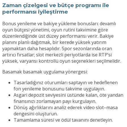
Zaman çizelgesi ve bütçe programı ile
performansı iyileştirme
Bonus yenileme ve bakiye yükleme bonusları: devamlı
oyun bütçesi yönetimi, oyun rutini takvimine göre
düzenlendiğinde üst düzey performansı verir. Bakiye
planını planlı dağıtmak, bir kerede yüksek yatırım
yapmaktan daha hesaplıdır. Spor sezonlarında oran
artırıcı fırsatlar; slot merkezli periyotlarda ise RTP’si
yüksek, varyansı kontrollü oyun seçenekleri seçilmelidir.
Basamak basamak uygulama yönergesi:
Tasarladığınız oturumları saptayın ve hedeflenen
fon yenileme bonusunu takvime uygulayın.
Asgari depozit seviyesini üstünde kalan, öte yandan
finansınızı zorlamayan payı kurgulayın.
Dönüş ağırlıklarını analiz ederek video slot–masa
dengesini oluşturun.
Tamamlama süresi ve ödül tavanını denetleyin.