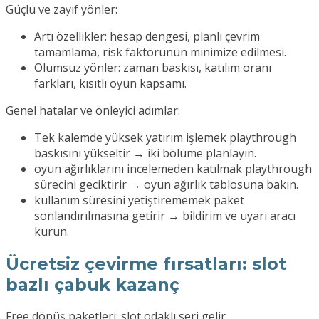
Güçlü ve zayıf yönler:
Artı özellikler: hesap dengesi, planlı çevrim
tamamlama, risk faktörünün minimize edilmesi.
Olumsuz yönler: zaman baskısı, katılım oranı
farkları, kısıtlı oyun kapsamı.
Genel hatalar ve önleyici adımlar:
Tek kalemde yüksek yatırım işlemek playthrough
baskısını yükseltir → iki bölüme planlayın.
oyun ağırlıklarını incelemeden katılmak playthrough
sürecini geciktirir → oyun ağırlık tablosuna bakın.
kullanım süresini yetiştirememek paket
sonlandırılmasına getirir → bildirim ve uyarı aracı
kurun.
Ücretsiz çevirme fırsatları: slot
bazlı çabuk kazanç
Free dönüş paketleri: slot odaklı seri gelir,