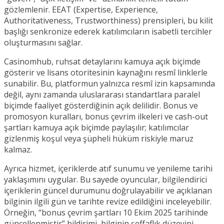
gözlemlenir. EEAT (Expertise, Experience,
Authoritativeness, Trustworthiness) prensipleri, bu kilit
başlığı senkronize ederek katılımcıların isabetli tercihler
oluşturmasını sağlar.
Casinomhub, ruhsat detaylarını kamuya açık biçimde
gösterir ve lisans otoritesinin kaynağını resmî linklerle
sunabilir. Bu, platformun yalnızca resmî izin kapsamında
değil, aynı zamanda uluslararası standartlara paralel
biçimde faaliyet gösterdiğinin açık delilidir. Bonus ve
promosyon kuralları, bonus çevrim ilkeleri ve cash-out
şartları kamuya açık biçimde paylaşılır; katılımcılar
gizlenmiş koşul veya şüpheli hüküm riskiyle maruz
kalmaz.
Ayrıca hizmet, içeriklerde atıf sunumu ve yenileme tarihi
yaklaşımını uygular. Bu sayede oyuncular, bilgilendirici
içeriklerin güncel durumunu doğrulayabilir ve açıklanan
bilginin ilgili gün ve tarihte revize edildiğini inceleyebilir.
Örneğin, “bonus çevrim şartları 10 Ekim 2025 tarihinde
güncellenmiştir” bildirimi, bilginin şeffaflık düzeyini