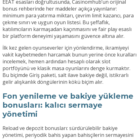
EEAT esasları doğrultusunda, Casinomhub’un orijinal
bonus rehberinde her maddeler açıkça yayınlanır:
minimum para yatırma miktarı, çevrim limit kazancı, para
çekme sınırı ve uygun oyun listesi. Bu şeffaflık,
katılımcıların karmaşadan kaçınmasını ve fair play esaslı
bir platform deneyimi yaşamasını güvence altına alır.
İlk kez gelen oyunseverler için yönlendirme, ikramiyeyi
vakit kaybetmeden harcamak bunun yerine önce kuralları
incelemek, hemen ardından hesaplı olarak slot
portföyünü ve klasik masa oyunlarını denge kurmaktır.
Bu biçimde Giriş paketi, salt ilave bakiye değil, istikrarlı
gelir alışkanlık döngülerinin kökü biçim alır.
Fon yenileme ve bakiye yükleme
bonusları: kalıcı sermaye
yönetimi
Reload ve depozit bonusları: sürdürülebilir bakiye
yönetimi, periyodik bahis yapan bahisçilerin sermayesini