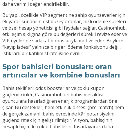
daha verimli değerlendirilebilir.
Bu yapı, özellikle VIP segmentine sahip oyunseverler için
ek yarar sunabilir: üst düzey oranlar, hızlı ödeme süreleri
ve özel hesap yöneticisi gibi faydalar sağlar. Casinomhub,
etkileşim sıklığına göre bu değerleri sürekli revize eder ve
VIP üyelerine sadakat bonuslarıyla motive eder. Böylece
“kayıp iadesi” yalnızca bir geri ödeme fonksiyonu değil,
istikrarlı bir katılım stratejisine evrilir.
Spor bahisleri bonusları: oran
artırıcılar ve kombine bonusları
Bahis teklifleri: odds boosterlar ve çoklu kupon
güçlendiriciler, Casinomhub’un bahis meraklısı
oyunculara hazırladığı en enerjik programlardan öne
çıkar. Bu destekler, hem etkinlik öncesi (pre-match) hem
de gerçek zamanlı bahis evresinde kâr potansiyelini
güçlendirmek için geliştirilmiştir. Vizyon, bahisçinin
hesaplı biçimde çoklu bahislerini tasarlayarak daha