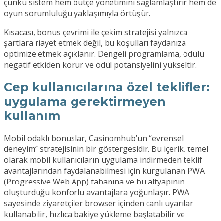
çünkü sistem hem bütçe yönetimini sağlamlaştırır hem de
oyun sorumluluğu yaklaşımıyla örtüşür.
Kısacası, bonus çevrimi ile çekim stratejisi yalnızca
şartlara riayet etmek değil, bu koşulları faydanıza
optimize etmek açıklanır. Dengeli programlama, ödülü
negatif etkiden korur ve ödül potansiyelini yükseltir.
Cep kullanıcılarına özel teklifler:
uygulama gerektirmeyen
kullanım
Mobil odaklı bonuslar, Casinomhub’un “evrensel
deneyim” stratejisinin bir göstergesidir. Bu içerik, temel
olarak mobil kullanıcıların uygulama indirmeden teklif
avantajlarından faydalanabilmesi için kurgulanan PWA
(Progressive Web App) tabanına ve bu altyapının
oluşturduğu konforlu avantajlara yoğunlaşır. PWA
sayesinde ziyaretçiler browser içinden canlı uyarılar
kullanabilir, hızlıca bakiye yükleme başlatabilir ve