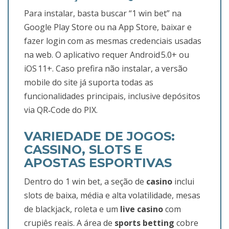
Para instalar, basta buscar “1 win bet” na
Google Play Store ou na App Store, baixar e
fazer login com as mesmas credenciais usadas
na web. O aplicativo requer Android 5.0+ ou
iOS 11+. Caso prefira não instalar, a versão
mobile do site já suporta todas as
funcionalidades principais, inclusive depósitos
via QR‑Code do PIX.
VARIEDADE DE JOGOS:
CASSINO, SLOTS E
APOSTAS ESPORTIVAS
Dentro do 1 win bet, a seção de
casino
inclui
slots de baixa, média e alta volatilidade, mesas
de blackjack, roleta e um
live casino
com
crupiês reais. A área de
sports betting
cobre