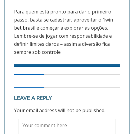
Para quem está pronto para dar o primeiro
passo, basta se cadastrar, aproveitar o
1win
bet brasil
e começar a explorar as opções.
Lembre‑se de jogar com responsabilidade e
definir limites claros – assim a diversão fica
sempre sob controle.
LEAVE A REPLY
Your email address will not be published.