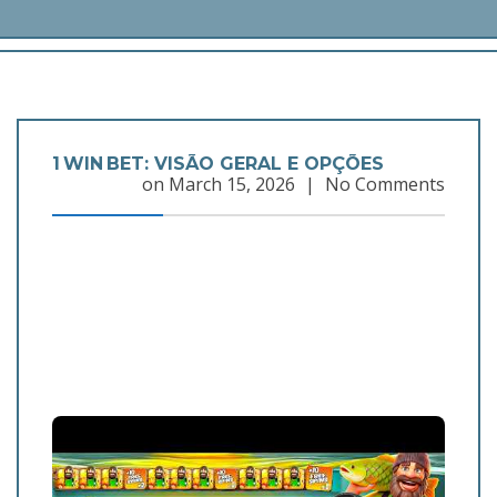
1 WIN BET: VISÃO GERAL E OPÇÕES
on
March 15, 2026
|
No Comments