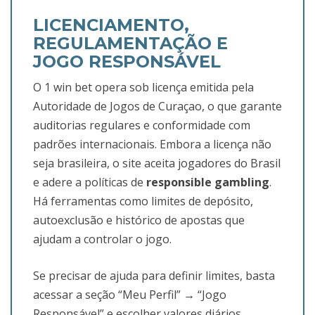
LICENCIAMENTO,
REGULAMENTAÇÃO E
JOGO RESPONSÁVEL
O 1 win bet opera sob licença emitida pela
Autoridade de Jogos de Curaçao, o que garante
auditorias regulares e conformidade com
padrões internacionais. Embora a licença não
seja brasileira, o site aceita jogadores do Brasil
e adere a políticas de
responsible gambling
.
Há ferramentas como limites de depósito,
autoexclusão e histórico de apostas que
ajudam a controlar o jogo.
Se precisar de ajuda para definir limites, basta
acessar a seção “Meu Perfil” → “Jogo
Responsável” e escolher valores diários,