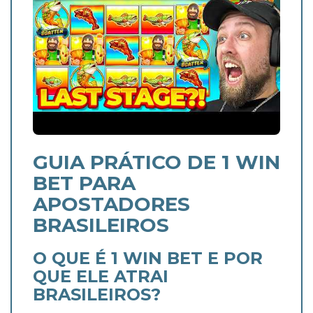
GUIA PRÁTICO DE 1 WIN
BET PARA
APOSTADORES
BRASILEIROS
O QUE É 1 WIN BET E POR
QUE ELE ATRAI
BRASILEIROS?