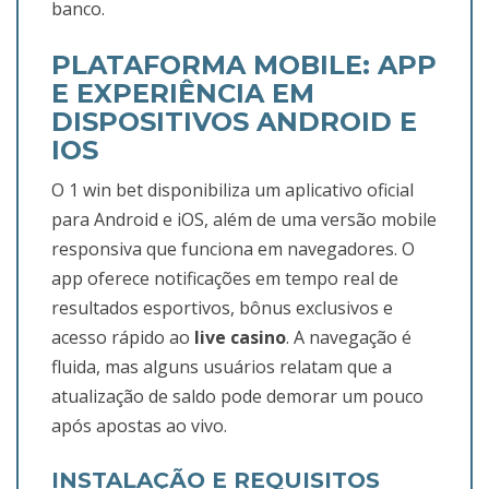
banco.
PLATAFORMA MOBILE: APP
E EXPERIÊNCIA EM
DISPOSITIVOS ANDROID E
IOS
O 1 win bet disponibiliza um aplicativo oficial
para Android e iOS, além de uma versão mobile
responsiva que funciona em navegadores. O
app oferece notificações em tempo real de
resultados esportivos, bônus exclusivos e
acesso rápido ao
live casino
. A navegação é
fluida, mas alguns usuários relatam que a
atualização de saldo pode demorar um pouco
após apostas ao vivo.
INSTALAÇÃO E REQUISITOS