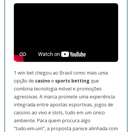
1 win bet chegou ao Brasil como mais uma
opção de
casino
e
sports betting
que
combina tecnologia móvel e promoções
agressivas. A marca promete uma experiência
integrada entre apostas esportivas, jogos de
cassino ao vivo e slots, tudo em um único
ambiente. Para quem procura algo
“tudo‑em‑um”, a proposta parece alinhada com