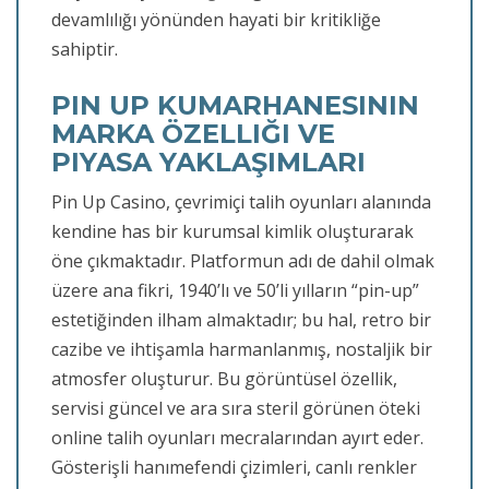
devamlılığı yönünden hayati bir kritikliğe
sahiptir.
PIN UP KUMARHANESININ
MARKA ÖZELLIĞI VE
PIYASA YAKLAŞIMLARI
Pin Up Casino, çevrimiçi talih oyunları alanında
kendine has bir kurumsal kimlik oluşturarak
öne çıkmaktadır. Platformun adı de dahil olmak
üzere ana fikri, 1940’lı ve 50’li yılların “pin-up”
estetiğinden ilham almaktadır; bu hal, retro bir
cazibe ve ihtişamla harmanlanmış, nostaljik bir
atmosfer oluşturur. Bu görüntüsel özellik,
servisi güncel ve ara sıra steril görünen öteki
online talih oyunları mecralarından ayırt eder.
Gösterişli hanımefendi çizimleri, canlı renkler