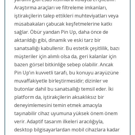
Araştırma araçları ve filtreleme imkanları,
iştirakçilerin talep ettikleri muhteviyatları veya
müsabakaları çabucak keşfetmelerine katkı
sağlar. Öbür yandan Pin Up, daha önce de
aktarıldığı gibi, dinamik ve eski tarz bir
sanatsallığı kabullenir. Bu estetik çeşitlilik, bazı
müşteriler için alımlı olsa da, geri kalanlar için
bazen görsel bitkinliğe sebep olabilir. Ancak
Pin Up’ın kuvvetli tarafı, bu konuyu arayüzüne
muvaffakiyetle birleştirmesidir; dizinler ve
butonlar dahil bu sanatsallığı temsil eder. İki
platform da, iştirakçilerin aksaklıksız bir
deneyimlemesini temin etmek amacıyla
taşınabilir cihaz uyumuna yüksek önem önem
verir. Adaptif tasarım ilkeleri aracılığıyla,
desktop bilgisayarlardan mobil cihazlara kadar