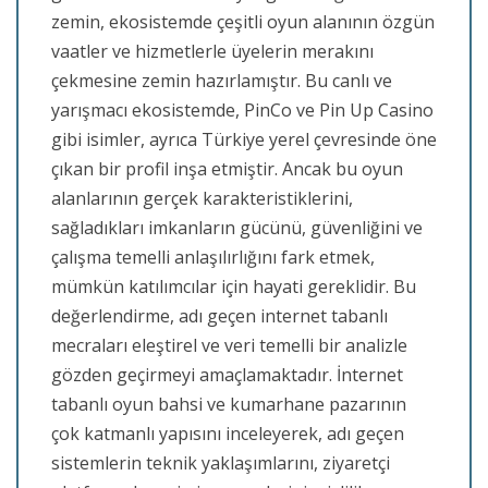
zemin, ekosistemde çeşitli oyun alanının özgün
vaatler ve hizmetlerle üyelerin merakını
çekmesine zemin hazırlamıştır. Bu canlı ve
yarışmacı ekosistemde, PinCo ve Pin Up Casino
gibi isimler, ayrıca Türkiye yerel çevresinde öne
çıkan bir profil inşa etmiştir. Ancak bu oyun
alanlarının gerçek karakteristiklerini,
sağladıkları imkanların gücünü, güvenliğini ve
çalışma temelli anlaşılırlığını fark etmek,
mümkün katılımcılar için hayati gereklidir. Bu
değerlendirme, adı geçen internet tabanlı
mecraları eleştirel ve veri temelli bir analizle
gözden geçirmeyi amaçlamaktadır. İnternet
tabanlı oyun bahsi ve kumarhane pazarının
çok katmanlı yapısını inceleyerek, adı geçen
sistemlerin teknik yaklaşımlarını, ziyaretçi