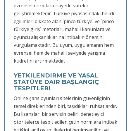
evrensel normlara riayetle sürekli
geliştirilmektedir. Türkiye piyasasındaki belirli
eğilimleri dikkate alan `pinco türkiye` ve `pinco
türkiye giriş` metotları, mahalli kanunlara ve
oyuncu alışkanlıklarına intibakın önemini
vurgulamaktadır. Bu uyum, uygulamanın hem
evrensel hem de mahalli seviyede yarışma
kudretini artırmaktadır.
YETKILENDIRME VE YASAL
STATÜYE DAIR BAŞLANGIÇ
TESPITLERI
Online şans oyunları sitelerinin güvenliğinin
temel direklerinden biri, taşıdıkları ruhsatlardır.
Bu lisanslar, bir servisin belirli denetleyici
otoritelerce tespit edilen çetin normlara intibak
ettiğini, adil oyun ilkelerini benimsediğini ve