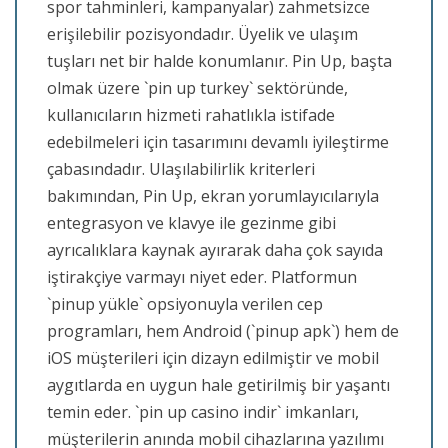
spor tahminleri, kampanyalar) zahmetsizce
erişilebilir pozisyondadır. Üyelik ve ulaşım
tuşları net bir halde konumlanır. Pin Up, başta
olmak üzere `pin up turkey` sektöründe,
kullanıcıların hizmeti rahatlıkla istifade
edebilmeleri için tasarımını devamlı iyileştirme
çabasındadır. Ulaşılabilirlik kriterleri
bakımından, Pin Up, ekran yorumlayıcılarıyla
entegrasyon ve klavye ile gezinme gibi
ayrıcalıklara kaynak ayırarak daha çok sayıda
iştirakçiye varmayı niyet eder. Platformun
`pinup yükle` opsiyonuyla verilen cep
programları, hem Android (`pinup apk`) hem de
iOS müşterileri için dizayn edilmiştir ve mobil
aygıtlarda en uygun hale getirilmiş bir yaşantı
temin eder. `pin up casino indir` imkanları,
müşterilerin anında mobil cihazlarına yazılımı