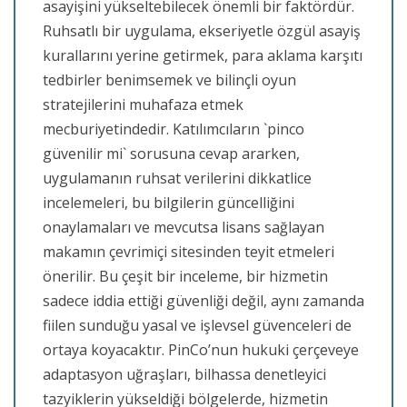
asayişini yükseltebilecek önemli bir faktördür.
Ruhsatlı bir uygulama, ekseriyetle özgül asayiş
kurallarını yerine getirmek, para aklama karşıtı
tedbirler benimsemek ve bilinçli oyun
stratejilerini muhafaza etmek
mecburiyetindedir. Katılımcıların `pinco
güvenilir mi` sorusuna cevap ararken,
uygulamanın ruhsat verilerini dikkatlice
incelemeleri, bu bilgilerin güncelliğini
onaylamaları ve mevcutsa lisans sağlayan
makamın çevrimiçi sitesinden teyit etmeleri
önerilir. Bu çeşit bir inceleme, bir hizmetin
sadece iddia ettiği güvenliği değil, aynı zamanda
fiilen sunduğu yasal ve işlevsel güvenceleri de
ortaya koyacaktır. PinCo’nun hukuki çerçeveye
adaptasyon uğraşları, bilhassa denetleyici
tazyiklerin yükseldiği bölgelerde, hizmetin