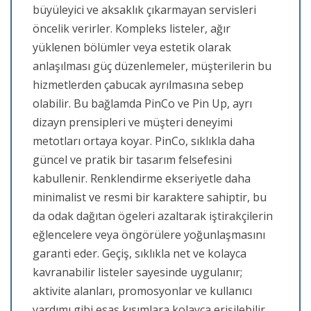
büyüleyici ve aksaklık çıkarmayan servisleri
öncelik verirler. Kompleks listeler, ağır
yüklenen bölümler veya estetik olarak
anlaşılması güç düzenlemeler, müşterilerin bu
hizmetlerden çabucak ayrılmasına sebep
olabilir. Bu bağlamda PinCo ve Pin Up, ayrı
dizayn prensipleri ve müşteri deneyimi
metotları ortaya koyar. PinCo, sıklıkla daha
güncel ve pratik bir tasarım felsefesini
kabullenir. Renklendirme ekseriyetle daha
minimalist ve resmi bir karaktere sahiptir, bu
da odak dağıtan ögeleri azaltarak iştirakçilerin
eğlencelere veya öngörülere yoğunlaşmasını
garanti eder. Geçiş, sıklıkla net ve kolayca
kavranabilir listeler sayesinde uygulanır;
aktivite alanları, promosyonlar ve kullanıcı
yardımı gibi esas kısımlara kolayca erişilebilir.