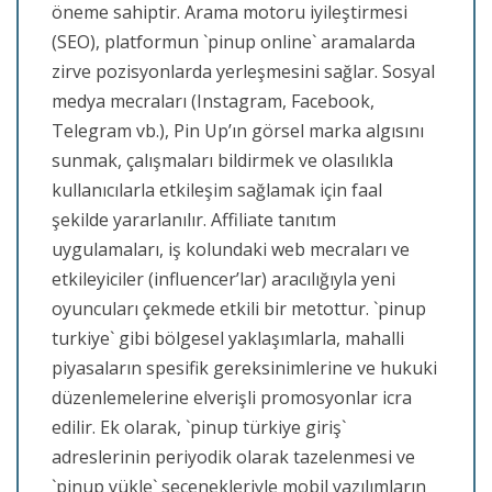
öneme sahiptir. Arama motoru iyileştirmesi
(SEO), platformun `pinup online` aramalarda
zirve pozisyonlarda yerleşmesini sağlar. Sosyal
medya mecraları (Instagram, Facebook,
Telegram vb.), Pin Up’ın görsel marka algısını
sunmak, çalışmaları bildirmek ve olasılıkla
kullanıcılarla etkileşim sağlamak için faal
şekilde yararlanılır. Affiliate tanıtım
uygulamaları, iş kolundaki web mecraları ve
etkileyiciler (influencer’lar) aracılığıyla yeni
oyuncuları çekmede etkili bir metottur. `pinup
turkiye` gibi bölgesel yaklaşımlarla, mahalli
piyasaların spesifik gereksinimlerine ve hukuki
düzenlemelerine elverişli promosyonlar icra
edilir. Ek olarak, `pinup türkiye giriş`
adreslerinin periyodik olarak tazelenmesi ve
`pinup yükle` seçenekleriyle mobil yazılımların