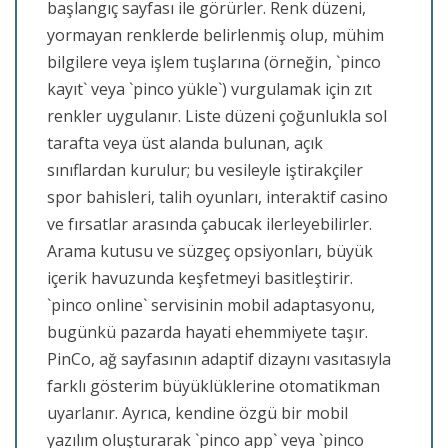
başlangıç sayfası ile görürler. Renk düzeni,
yormayan renklerde belirlenmiş olup, mühim
bilgilere veya işlem tuşlarına (örneğin, `pinco
kayıt` veya `pinco yükle`) vurgulamak için zıt
renkler uygulanır. Liste düzeni çoğunlukla sol
tarafta veya üst alanda bulunan, açık
sınıflardan kurulur; bu vesileyle iştirakçiler
spor bahisleri, talih oyunları, interaktif casino
ve fırsatlar arasında çabucak ilerleyebilirler.
Arama kutusu ve süzgeç opsiyonları, büyük
içerik havuzunda keşfetmeyi basitleştirir.
`pinco online` servisinin mobil adaptasyonu,
bugünkü pazarda hayati ehemmiyete taşır.
PinCo, ağ sayfasının adaptif dizaynı vasıtasıyla
farklı gösterim büyüklüklerine otomatikman
uyarlanır. Ayrıca, kendine özgü bir mobil
yazılım oluşturarak `pinco app` veya `pinco