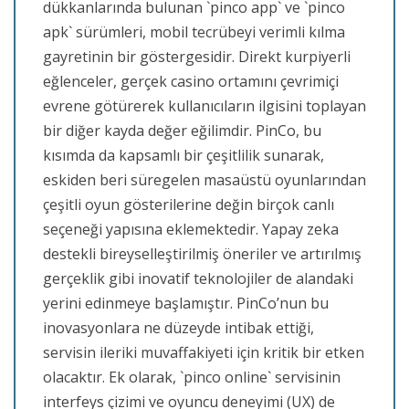
dükkanlarında bulunan `pinco app` ve `pinco
apk` sürümleri, mobil tecrübeyi verimli kılma
gayretinin bir göstergesidir. Direkt kurpiyerli
eğlenceler, gerçek casino ortamını çevrimiçi
evrene götürerek kullanıcıların ilgisini toplayan
bir diğer kayda değer eğilimdir. PinCo, bu
kısımda da kapsamlı bir çeşitlilik sunarak,
eskiden beri süregelen masaüstü oyunlarından
çeşitli oyun gösterilerine değin birçok canlı
seçeneği yapısına eklemektedir. Yapay zeka
destekli bireyselleştirilmiş öneriler ve artırılmış
gerçeklik gibi inovatif teknolojiler de alandaki
yerini edinmeye başlamıştır. PinCo’nun bu
inovasyonlara ne düzeyde intibak ettiği,
servisin ileriki muvaffakiyeti için kritik bir etken
olacaktır. Ek olarak, `pinco online` servisinin
interfeys çizimi ve oyuncu deneyimi (UX) de