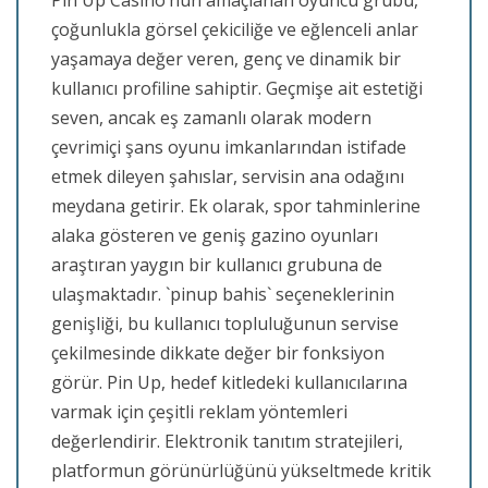
Pin Up Casino’nun amaçlanan oyuncu grubu,
çoğunlukla görsel çekiciliğe ve eğlenceli anlar
yaşamaya değer veren, genç ve dinamik bir
kullanıcı profiline sahiptir. Geçmişe ait estetiği
seven, ancak eş zamanlı olarak modern
çevrimiçi şans oyunu imkanlarından istifade
etmek dileyen şahıslar, servisin ana odağını
meydana getirir. Ek olarak, spor tahminlerine
alaka gösteren ve geniş gazino oyunları
araştıran yaygın bir kullanıcı grubuna de
ulaşmaktadır. `pinup bahis` seçeneklerinin
genişliği, bu kullanıcı topluluğunun servise
çekilmesinde dikkate değer bir fonksiyon
görür. Pin Up, hedef kitledeki kullanıcılarına
varmak için çeşitli reklam yöntemleri
değerlendirir. Elektronik tanıtım stratejileri,
platformun görünürlüğünü yükseltmede kritik