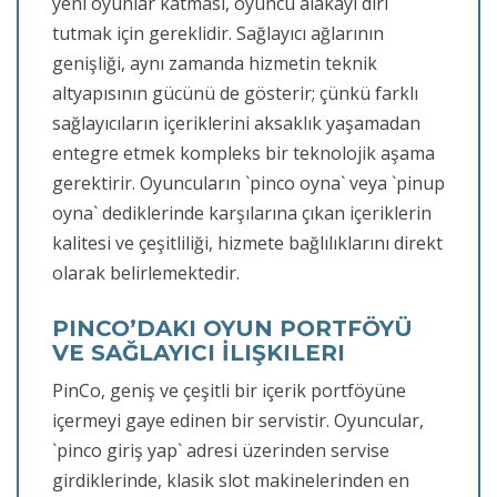
yeni oyunlar katması, oyuncu alakayı diri
tutmak için gereklidir. Sağlayıcı ağlarının
genişliği, aynı zamanda hizmetin teknik
altyapısının gücünü de gösterir; çünkü farklı
sağlayıcıların içeriklerini aksaklık yaşamadan
entegre etmek kompleks bir teknolojik aşama
gerektirir. Oyuncuların `pinco oyna` veya `pinup
oyna` dediklerinde karşılarına çıkan içeriklerin
kalitesi ve çeşitliliği, hizmete bağlılıklarını direkt
olarak belirlemektedir.
PINCO’DAKI OYUN PORTFÖYÜ
VE SAĞLAYICI İLIŞKILERI
PinCo, geniş ve çeşitli bir içerik portföyüne
içermeyi gaye edinen bir servistir. Oyuncular,
`pinco giriş yap` adresi üzerinden servise
girdiklerinde, klasik slot makinelerinden en