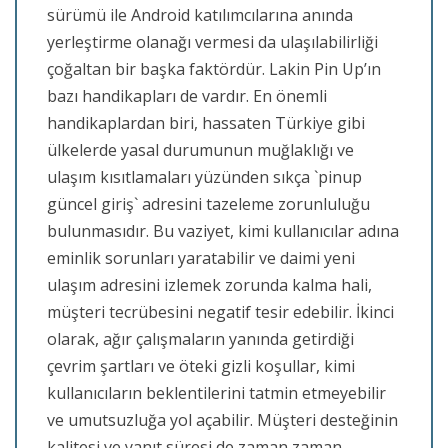
sürümü ile Android katılımcılarına anında
yerleştirme olanağı vermesi da ulaşılabilirliği
çoğaltan bir başka faktördür. Lakin Pin Up’ın
bazı handikapları de vardır. En önemli
handikaplardan biri, hassaten Türkiye gibi
ülkelerde yasal durumunun muğlaklığı ve
ulaşım kısıtlamaları yüzünden sıkça `pinup
güncel giriş` adresini tazeleme zorunluluğu
bulunmasıdır. Bu vaziyet, kimi kullanıcılar adına
eminlik sorunları yaratabilir ve daimi yeni
ulaşım adresini izlemek zorunda kalma hali,
müşteri tecrübesini negatif tesir edebilir. İkinci
olarak, ağır çalışmaların yanında getirdiği
çevrim şartları ve öteki gizli koşullar, kimi
kullanıcıların beklentilerini tatmin etmeyebilir
ve umutsuzluğa yol açabilir. Müşteri desteğinin
kalitesi ve yanıt süresi de zaman zaman