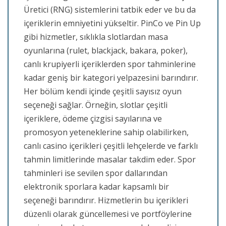
Üretici (RNG) sistemlerini tatbik eder ve bu da
içeriklerin emniyetini yükseltir. PinCo ve Pin Up
gibi hizmetler, sıklıkla slotlardan masa
oyunlarına (rulet, blackjack, bakara, poker),
canlı krupiyerli içeriklerden spor tahminlerine
kadar geniş bir kategori yelpazesini barındırır.
Her bölüm kendi içinde çeşitli sayısız oyun
seçeneği sağlar. Örneğin, slotlar çeşitli
içeriklere, ödeme çizgisi sayılarına ve
promosyon yeteneklerine sahip olabilirken,
canlı casino içerikleri çeşitli lehçelerde ve farklı
tahmin limitlerinde masalar takdim eder. Spor
tahminleri ise sevilen spor dallarından
elektronik sporlara kadar kapsamlı bir
seçeneği barındırır. Hizmetlerin bu içerikleri
düzenli olarak güncellemesi ve portföylerine