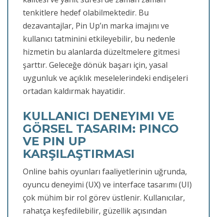
tenkitlere hedef olabilmektedir. Bu
dezavantajlar, Pin Up’ın marka imajını ve
kullanıcı tatminini etkileyebilir, bu nedenle
hizmetin bu alanlarda düzeltmelere gitmesi
şarttır. Geleceğe dönük başarı için, yasal
uygunluk ve açıklık meselelerindeki endişeleri
ortadan kaldırmak hayatidir.
KULLANICI DENEYIMI VE
GÖRSEL TASARIM: PINCO
VE PIN UP
KARŞILAŞTIRMASI
Online bahis oyunları faaliyetlerinin uğrunda,
oyuncu deneyimi (UX) ve interface tasarımı (UI)
çok mühim bir rol görev üstlenir. Kullanıcılar,
rahatça keşfedilebilir, güzellik açısından